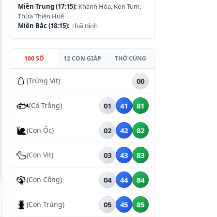
Miền Trung (17:15):
Khánh Hòa, Kon Tum,
Thừa Thiên Huế
Miền Bắc (18:15):
Thái Bình
100 SỐ
12 CON GIÁP
THỜ CÚNG
🥚
(Trứng Vịt)
00
🐟
(Cá Trắng)
01
41
81
🐌
(Con Ốc)
02
42
82
🦆
(Con Vịt)
03
43
83
🦚
(Con Công)
04
44
84
🐛
(Con Trùng)
05
45
85