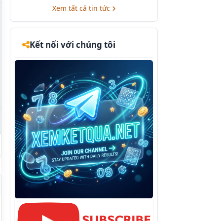
Xem tất cả tin tức
🐁
(Con Chuột)
15
55
95
🐝
(Con Ong)
16
56
96
Kết nối với chúng tôi
🦩
(Con Hạc)
17
57
97
🐆
(Mèo Rừng)
18
58
98
🦋
(Con Bướm)
19
59
99
🐛
(Con Rết)
20
60
👧
(Cô Gái)
21
61
🕊️
(Bồ Câu)
22
62
🐒
(Con Khỉ)
23
63