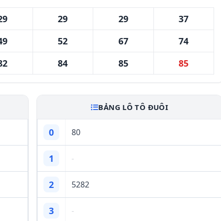
29
29
29
37
49
52
67
74
82
84
85
85
BẢNG LÔ TÔ ĐUÔI
0
80
1
-
2
52
82
3
-