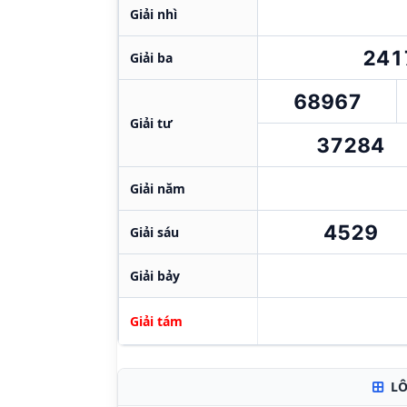
Giải nhì
241
Giải ba
689
67
Giải tư
372
84
Giải năm
45
29
Giải sáu
Giải bảy
Giải tám
LÔ