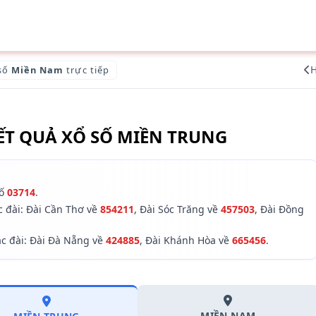
 số
Miền Nam
trực tiếp
KẾT QUẢ XỔ SỐ MIỀN TRUNG
số
03714
.
c đài: Đài Cần Thơ về
854211
, Đài Sóc Trăng về
457503
, Đài Đồng
ác đài: Đài Đà Nẵng về
424885
, Đài Khánh Hòa về
665456
.
MIỀN NAM