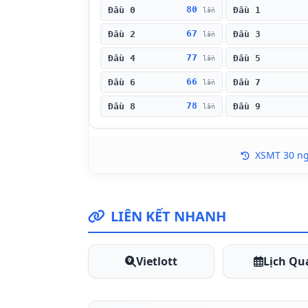
80
Đầu 0
Đầu 1
lần
67
Đầu 2
Đầu 3
lần
77
Đầu 4
Đầu 5
lần
66
Đầu 6
Đầu 7
lần
78
Đầu 8
Đầu 9
lần
XSMT 30 n
LIÊN KẾT NHANH
Vietlott
Lịch Qu