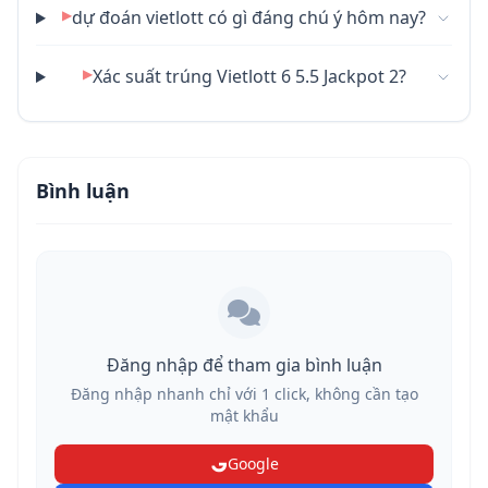
▶
dự đoán vietlott có gì đáng chú ý hôm nay?
▶
Xác suất trúng Vietlott 6 5.5 Jackpot 2?
Bình luận
Đăng nhập để tham gia bình luận
Đăng nhập nhanh chỉ với 1 click, không cần tạo
mật khẩu
Google