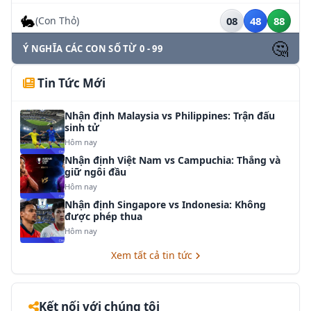
🐇
(Con Thỏ)
08
48
88
🤔
Ý NGHĨA CÁC CON SỐ TỪ 0 - 99
🐃
(Con Trâu)
09
49
89
Tin Tức Mới
🐉
(Rồng Nằm)
10
50
90
Nhận định Malaysia vs Philippines: Trận đấu
🐕
(Con Chó)
11
51
91
sinh tử
Hôm nay
🐎
Nhận định Việt Nam vs Campuchia: Thắng và
(Con Ngựa)
12
52
92
giữ ngôi đầu
Hôm nay
🐘
(Con Voi)
13
53
93
Nhận định Singapore vs Indonesia: Không
được phép thua
🐈
Hôm nay
(Mèo Nhà)
14
54
94
Xem tất cả tin tức
🐁
(Con Chuột)
15
55
95
🐝
(Con Ong)
16
56
96
Kết nối với chúng tôi