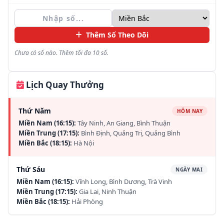
Thêm Số Theo Dõi
Chưa có số nào. Thêm tối đa 10 số.
Lịch Quay Thưởng
Thứ Năm
HÔM NAY
Miền Nam (16:15):
Tây Ninh, An Giang, Bình Thuận
Miền Trung (17:15):
Bình Định, Quảng Trị, Quảng Bình
Miền Bắc (18:15):
Hà Nội
Thứ Sáu
NGÀY MAI
Miền Nam (16:15):
Vĩnh Long, Bình Dương, Trà Vinh
Miền Trung (17:15):
Gia Lai, Ninh Thuận
Miền Bắc (18:15):
Hải Phòng