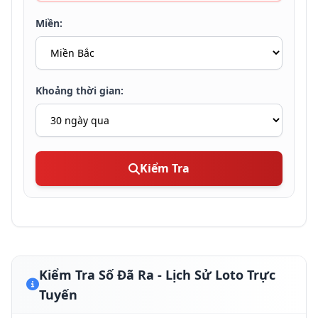
Miền:
Khoảng thời gian:
Kiểm Tra
Kiểm Tra Số Đã Ra - Lịch Sử Loto Trực
Tuyến