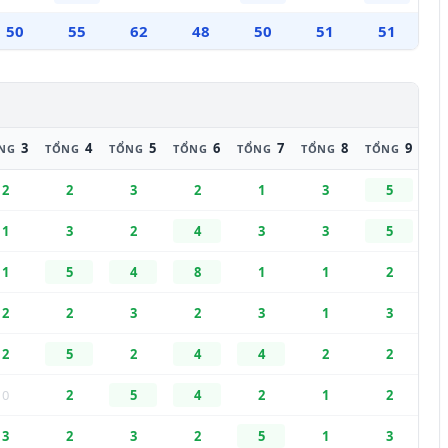
50
55
62
48
50
51
51
3
4
5
6
7
8
9
ỔNG
TỔNG
TỔNG
TỔNG
TỔNG
TỔNG
TỔNG
2
2
3
2
1
3
5
1
3
2
4
3
3
5
1
5
4
8
1
1
2
2
2
3
2
3
1
3
2
5
2
4
4
2
2
0
2
5
4
2
1
2
3
2
3
2
5
1
3