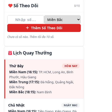
Số Theo Dõi
0/10
Thêm Số Theo Dõi
Chưa có số nào. Thêm tối đa 10 số.
Lịch Quay Thưởng
Thứ Bảy
HÔM NAY
Miền Nam (16:15):
TP. HCM, Long An, Bình
Phước, Hậu Giang
Miền Trung (17:15):
Đà Nẵng, Quảng Ngãi,
Đắk Nông
Miền Bắc (18:15):
Nam Định
Chủ Nhật
NGÀY MAI
Miền Nam (16:15):
Tiền Giang, Kiên Giang, Đà