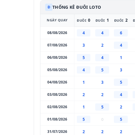
THỐNG KÊ ĐUÔI LOTO
Đ
0
1
2
NGÀY QUAY
ĐUÔI
ĐUÔI
ĐUÔI
08/08/2026
4
4
6
07/08/2026
3
2
4
06/08/2026
5
4
1
05/08/2026
4
5
3
04/08/2026
1
3
5
03/08/2026
2
2
4
02/08/2026
1
5
2
01/08/2026
5
0
5
31/07/2026
2
2
2