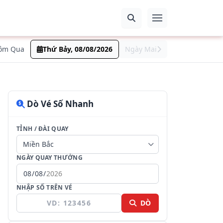
ôm Qua
Thứ Bảy, 08/08/2026
Ngày Mai
Dò Vé Số Nhanh
TỈNH / ĐÀI QUAY
NGÀY QUAY THƯỞNG
NHẬP SỐ TRÊN VÉ
DÒ