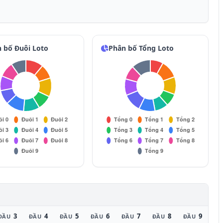
 bố Đuôi Loto
Phân bố Tổng Loto
3
4
5
6
7
8
9
ĐẦU
ĐẦU
ĐẦU
ĐẦU
ĐẦU
ĐẦU
ĐẦU