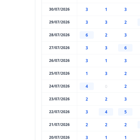
30/07/2026
3
1
3
29/07/2026
3
3
2
28/07/2026
6
2
3
27/07/2026
3
3
6
26/07/2026
3
1
3
25/07/2026
1
3
2
24/07/2026
4
0
2
23/07/2026
2
2
3
22/07/2026
3
4
5
21/07/2026
2
2
2
20/07/2026
3
1
1