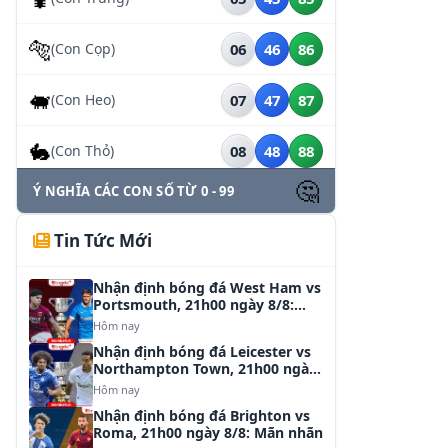
🐅
(Con Cọp)
06
46
86
🐖
(Con Heo)
07
47
87
🐇
(Con Thỏ)
08
48
88
🤔
Ý NGHĨA CÁC CON SỐ TỪ 0 - 99
🐃
(Con Trâu)
09
49
89
Tin Tức Mới
🐉
(Rồng Nằm)
10
50
90
Nhận định bóng đá West Ham vs
🐕
(Con Chó)
11
51
91
Portsmouth, 21h00 ngày 8/8:
Niềm vui ở lại London
Hôm nay
🐎
Nhận định bóng đá Leicester vs
(Con Ngựa)
12
52
92
Northampton Town, 21h00 ngày
8/8: Bầy cáo có vé
Hôm nay
🐘
(Con Voi)
13
53
93
Nhận định bóng đá Brighton vs
Roma, 21h00 ngày 8/8: Mãn nhãn