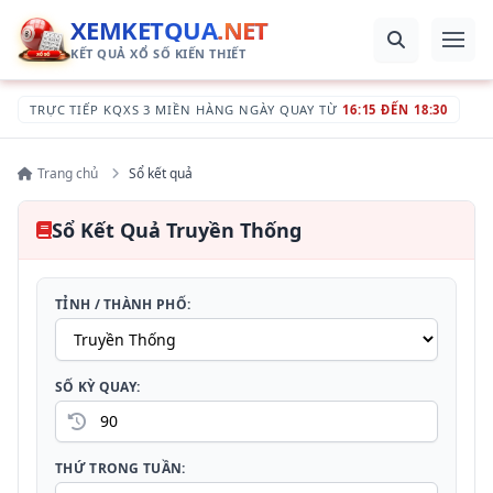
XEMKETQUA
.NET
KẾT QUẢ XỔ SỐ KIẾN THIẾT
TRỰC TIẾP KQXS 3 MIỀN HÀNG NGÀY QUAY TỪ
16:15 ĐẾN 18:30
Trang chủ
Sổ kết quả
Sổ Kết Quả Truyền Thống
TỈNH / THÀNH PHỐ:
SỐ KỲ QUAY:
THỨ TRONG TUẦN: