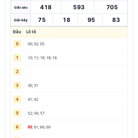
4
18
5
93
7
05
Giải sáu
75
18
95
83
Giải bảy
Đầu
Lô tô
0
00; 02; 05
1
10; 11; 18; 18; 18
2
-
3
30; 31
4
41; 42
5
52; 56; 57
6
60
; 61; 66; 69