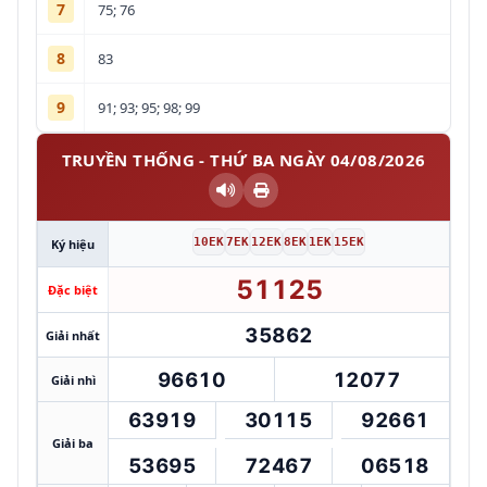
7
75; 76
8
83
9
91; 93; 95; 98; 99
TRUYỀN THỐNG - THỨ BA NGÀY 04/08/2026
10EK
7EK
12EK
8EK
1EK
15EK
Ký hiệu
511
25
Đặc biệt
358
62
Giải nhất
966
10
120
77
Giải nhì
639
19
301
15
926
61
Giải ba
536
95
724
67
065
18