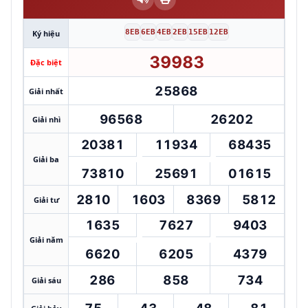
8EB
6EB
4EB
2EB
15EB
12EB
Ký hiệu
399
83
Đặc biệt
258
68
Giải nhất
965
68
262
02
Giải nhì
203
81
119
34
684
35
Giải ba
738
10
256
91
016
15
28
10
16
03
83
69
58
12
Giải tư
16
35
76
27
94
03
Giải năm
66
20
62
05
43
79
2
86
8
58
7
34
Giải sáu
75
43
48
81