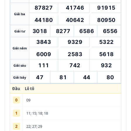
878
27
417
46
919
15
Giải ba
441
80
406
42
809
50
30
18
82
77
65
86
65
56
Giải tư
38
43
93
29
53
22
Giải năm
60
09
25
83
56
18
1
11
7
42
9
32
Giải sáu
47
81
44
80
Giải bảy
Đầu
Lô tô
0
09
1
11; 15; 18; 18
2
22; 27; 29