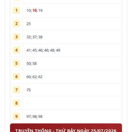
1
10;
16
; 19
2
25
3
32; 37; 38
4
41; 45; 46; 46; 48; 49
5
50; 58
6
60; 62; 62
7
75
8
-
9
97; 98; 98
TRUYỀN THỐNG - THỨ BẢY NGÀY 25/07/2026