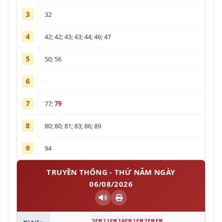
3
32
4
42; 42; 43; 43; 44; 46; 47
5
50; 56
6
-
7
77;
79
8
80; 80; 81; 83; 86; 89
9
94
TRUYỀN THỐNG - THỨ NĂM NGÀY
06/08/2026
3EM
11EM
10EM
1EM
7EM
EM