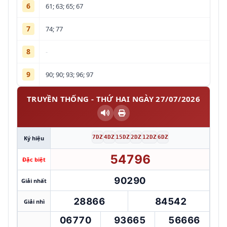
6
61; 63; 65; 67
7
74; 77
8
-
9
90; 90; 93; 96; 97
TRUYỀN THỐNG - THỨ HAI NGÀY 27/07/2026
7DZ
4DZ
15DZ
2DZ
12DZ
6DZ
Ký hiệu
547
96
Đặc biệt
902
90
Giải nhất
288
66
845
42
Giải nhì
067
70
936
65
566
66