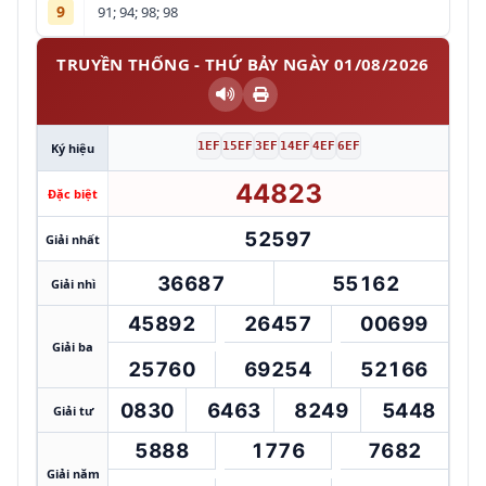
9
91; 94; 98; 98
TRUYỀN THỐNG - THỨ BẢY NGÀY 01/08/2026
1EF
15EF
3EF
14EF
4EF
6EF
Ký hiệu
448
23
Đặc biệt
525
97
Giải nhất
366
87
551
62
Giải nhì
458
92
264
57
006
99
Giải ba
257
60
692
54
521
66
08
30
64
63
82
49
54
48
Giải tư
58
88
17
76
76
82
Giải năm