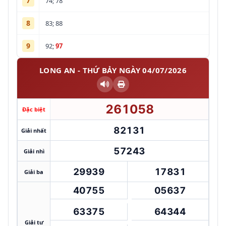
7
74; 78
8
83; 88
9
92;
97
LONG AN - THỨ BẢY NGÀY 04/07/2026
2610
58
Đặc biệt
821
31
Giải nhất
572
43
Giải nhì
299
39
178
31
Giải ba
407
55
056
37
633
75
643
44
Giải tư