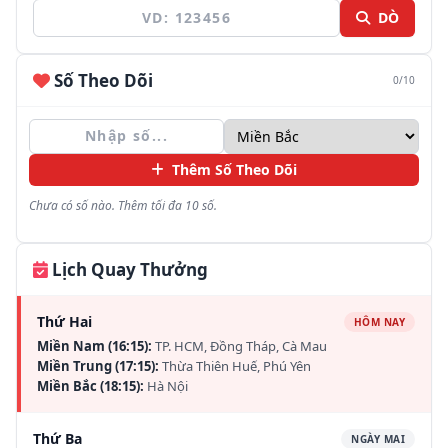
DÒ
Số Theo Dõi
0/10
Thêm Số Theo Dõi
Chưa có số nào. Thêm tối đa 10 số.
Lịch Quay Thưởng
Thứ Hai
HÔM NAY
Miền Nam (16:15):
TP. HCM, Đồng Tháp, Cà Mau
Miền Trung (17:15):
Thừa Thiên Huế, Phú Yên
Miền Bắc (18:15):
Hà Nội
Thứ Ba
NGÀY MAI