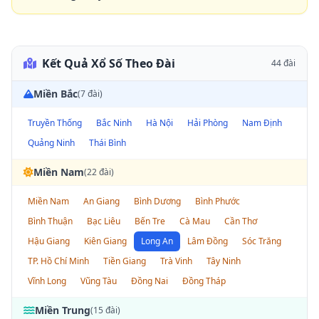
Kết Quả Xổ Số Theo Đài
44 đài
Miền Bắc
(7 đài)
Truyền Thống
Bắc Ninh
Hà Nội
Hải Phòng
Nam Định
Quảng Ninh
Thái Bình
Miền Nam
(22 đài)
Miền Nam
An Giang
Bình Dương
Bình Phước
Bình Thuận
Bạc Liêu
Bến Tre
Cà Mau
Cần Thơ
Hậu Giang
Kiên Giang
Long An
Lâm Đồng
Sóc Trăng
TP. Hồ Chí Minh
Tiền Giang
Trà Vinh
Tây Ninh
Vĩnh Long
Vũng Tàu
Đồng Nai
Đồng Tháp
Miền Trung
(15 đài)