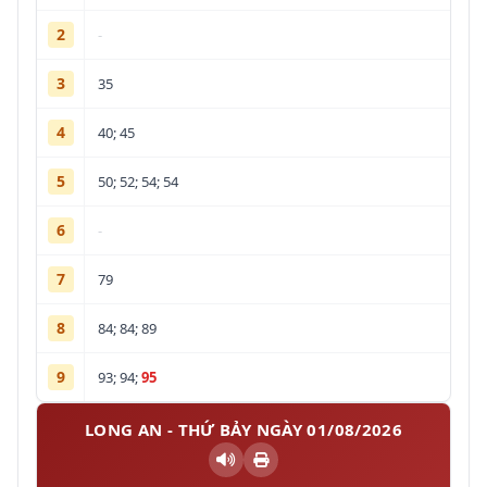
2
-
3
35
4
40; 45
5
50; 52; 54; 54
6
-
7
79
8
84; 84; 89
9
93; 94;
95
LONG AN - THỨ BẢY NGÀY 01/08/2026