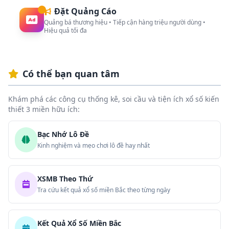
thưởng.
Đặt Quảng Cáo
Quảng bá thương hiệu • Tiếp cận hàng triệu người dùng •
Hiệu quả tối đa
Có thể bạn quan tâm
Khám phá các công cụ thống kê, soi cầu và tiện ích xổ số kiến
thiết 3 miền hữu ích:
Bạc Nhớ Lô Đề
Kinh nghiệm và mẹo chơi lô đề hay nhất
XSMB Theo Thứ
Tra cứu kết quả xổ số miền Bắc theo từng ngày
Kết Quả Xổ Số Miền Bắc