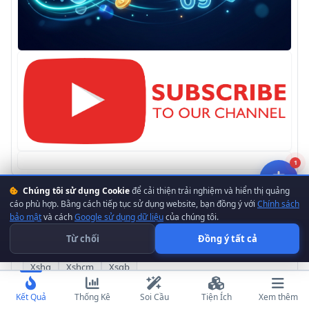
🐸
(Con Ếch)
24
64
🦅
(Con Ó)
25
65
🐲
(Rồng Bay)
26
66
🐢
(Con Rùa)
27
67
1
🐓
(Con Gà)
28
68
Chúng tôi sử dụng Cookie
để cải thiện trải nghiệm và hiển thị quảng
cáo phù hợp. Bằng cách tiếp tục sử dụng website, bạn đồng ý với
Chính sách
🐍
Xu Hướng Tìm Kiếm
(Con Lươn)
29
69
bảo mật
và cách
Google sử dụng dữ liệu
của chúng tôi.
Từ chối
Đồng ý tất cả
🐟
Xổ Số Huế Hôm Nay
So Xo Mien Trung
Xsnt
Xstv
(Cá Đen)
30
70
Xshg
Xshcm
Xsqb
🦐
(Con Tôm)
31
71
Xổ Số Miền Trung Ngày Hôm Nay
Kết Quả
Thống Kê
Soi Cầu
Tiện Ích
Xem thêm