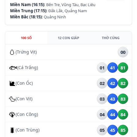
Miền Nam (16:15):
Bến Tre, Vũng Tàu, Bạc Liêu
Miền Trung (17:15):
Đắk Lắk, Quảng Nam
Miền Bắc (18:15):
Quảng Ninh
100 SỐ
12 CON GIÁP
THỜ CÚNG
🥚
(Trứng Vịt)
00
🐟
(Cá Trắng)
01
41
81
🐌
(Con Ốc)
02
42
82
🦆
(Con Vịt)
03
43
83
🦚
(Con Công)
04
44
84
🐛
(Con Trùng)
05
45
85