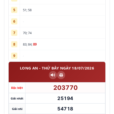
5
51; 58
6
-
7
70; 74
8
83; 84;
89
9
-
LONG AN - THỨ BẢY NGÀY 18/07/2026
2037
70
Đặc biệt
251
94
Giải nhất
547
18
Giải nhì