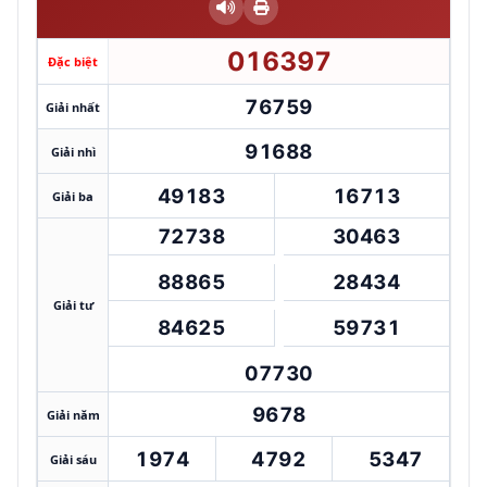
0163
97
Đặc biệt
767
59
Giải nhất
916
88
Giải nhì
491
83
167
13
Giải ba
727
38
304
63
888
65
284
34
Giải tư
846
25
597
31
077
30
96
78
Giải năm
19
74
47
92
53
47
Giải sáu