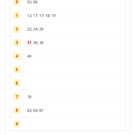
0
02; 08
1
12; 17; 17; 18; 19
2
22; 24; 26
3
31
; 36; 38
4
49
5
-
6
-
7
78
8
82; 83; 87
9
-