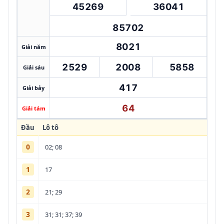
452
69
360
41
857
02
80
21
Giải năm
25
29
20
08
58
58
Giải sáu
4
17
Giải bảy
64
Giải tám
Đầu
Lô tô
0
02; 08
1
17
2
21; 29
3
31; 31; 37; 39