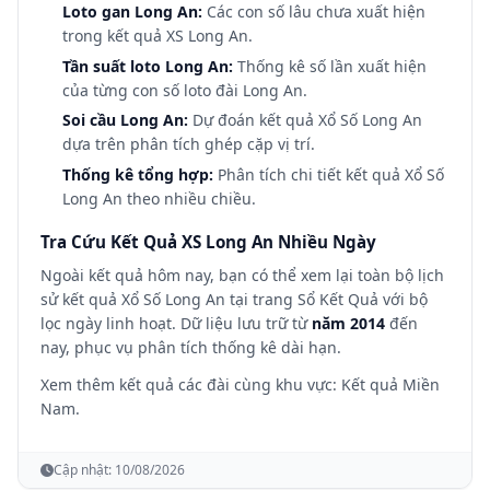
Loto gan Long An
:
Các con số lâu chưa xuất hiện
trong kết quả XS Long An.
Tần suất loto Long An
:
Thống kê số lần xuất hiện
của từng con số loto đài Long An.
Soi cầu Long An
:
Dự đoán kết quả Xổ Số Long An
dựa trên phân tích ghép cặp vị trí.
Thống kê tổng hợp
:
Phân tích chi tiết kết quả Xổ Số
Long An theo nhiều chiều.
Tra Cứu Kết Quả XS Long An Nhiều Ngày
Ngoài kết quả hôm nay, bạn có thể xem lại toàn bộ
lịch
sử kết quả Xổ Số Long An
tại trang Sổ Kết Quả với bộ
lọc ngày linh hoạt. Dữ liệu lưu trữ từ
năm 2014
đến
nay, phục vụ phân tích thống kê dài hạn.
Xem thêm kết quả các đài cùng khu vực:
Kết quả Miền
Nam
.
Cập nhật:
10/08/2026