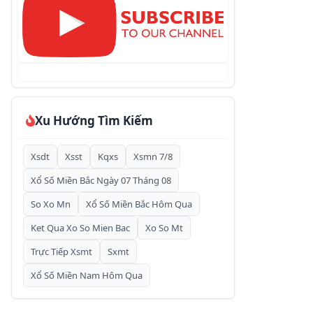
🐒
23
63
🐸
(Con Ếch)
24
64
🦅
(Con Ó)
25
65
🐲
(Rồng Bay)
26
66
Xu Hướng Tìm Kiếm
🐢
(Con Rùa)
27
67
Xsdt
Xsst
Kqxs
Xsmn 7/8
🐓
(Con Gà)
28
68
Xổ Số Miền Bắc Ngày 07 Tháng 08
So Xo Mn
Xổ Số Miền Bắc Hôm Qua
🐍
(Con Lươn)
29
69
Ket Qua Xo So Mien Bac
Xo So Mt
🐟
(Cá Đen)
30
70
Trực Tiếp Xsmt
Sxmt
Xổ Số Miền Nam Hôm Qua
🦐
(Con Tôm)
31
71