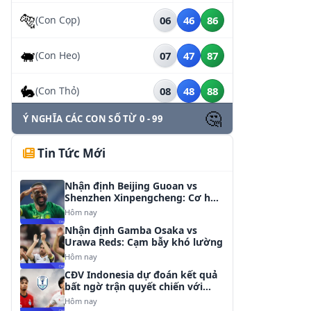
🐅
(Con Cọp)
06
46
86
🐖
(Con Heo)
07
47
87
🐇
(Con Thỏ)
08
48
88
🤔
Ý NGHĨA CÁC CON SỐ TỪ 0 - 99
🐃
(Con Trâu)
09
49
89
Tin Tức Mới
🐉
(Rồng Nằm)
10
50
90
Nhận định Beijing Guoan vs
🐕
(Con Chó)
11
51
91
Shenzhen Xinpengcheng: Cơ hội
cho chủ nhà
Hôm nay
🐎
Nhận định Gamba Osaka vs
(Con Ngựa)
12
52
92
Urawa Reds: Cạm bẫy khó lường
Hôm nay
🐘
(Con Voi)
13
53
93
CĐV Indonesia dự đoán kết quả
bất ngờ trận quyết chiến với
Singapore
🐈
Hôm nay
(Mèo Nhà)
14
54
94