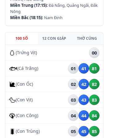
Miền Trung (17:15):
Đà Nẵng, Quảng Ngãi, Đắk
Nông
Miền Bắc (18:15):
Nam Định
100 SỐ
12 CON GIÁP
THỜ CÚNG
🥚
(Trứng Vịt)
00
🐟
(Cá Trắng)
01
41
81
🐌
(Con Ốc)
02
42
82
🦆
(Con Vịt)
03
43
83
🦚
(Con Công)
04
44
84
🐛
(Con Trùng)
05
45
85