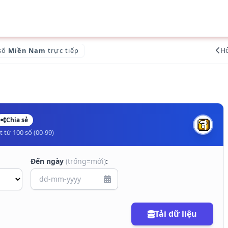
H
 số
Miền Nam
trực tiếp
Chia sẻ
 từ 100 số (00-99)
Đến ngày
(trống=mới)
:
Tải dữ liệu