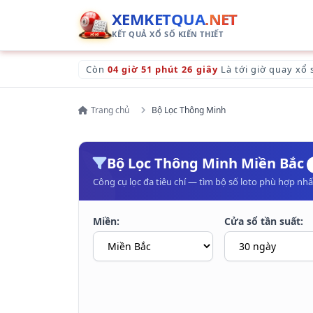
XEMKETQUA
.NET
KẾT QUẢ XỔ SỐ KIẾN THIẾT
Còn
04 giờ 51 phút 25 giây
Là tới giờ quay xổ
Trang chủ
Bộ Lọc Thông Minh
Bộ Lọc Thông Minh Miền Bắc
Công cụ lọc đa tiêu chí — tìm bộ số loto phù hợp nhất
Miền:
Cửa sổ tần suất: