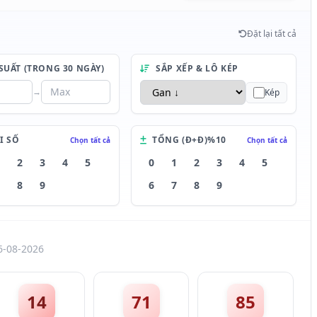
Đặt lại tất cả
SUẤT (TRONG 30 NGÀY)
SẮP XẾP & LÔ KÉP
→
Kép
I SỐ
TỔNG (Đ+Đ)%10
Chọn tất cả
Chọn tất cả
2
3
4
5
0
1
2
3
4
5
8
9
6
7
8
9
6-08-2026
14
71
85