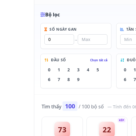
Bộ lọc
SỐ NGÀY GAN
TẦN 
→
ĐẦU SỐ
ĐUÔ
Chọn tất cả
0
1
2
3
4
5
0
1
6
7
8
9
6
7
100
Tìm thấy
/ 100 bộ số
— Tính đến 0
KÉP
73
22