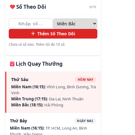
Số Theo Dõi
0/10
Thêm Số Theo Dõi
Chưa có số nào. Thêm tối đa 10 số.
Lịch Quay Thưởng
Thứ Sáu
HÔM NAY
Miền Nam (16:15):
Vĩnh Long, Bình Dương, Trà
Vinh
Miền Trung (17:15):
Gia Lai, Ninh Thuận
Miền Bắc (18:15):
Hải Phòng
Thứ Bảy
NGÀY MAI
Miền Nam (16:15):
TP. HCM, Long An, Bình
Phước, Hậu Giang