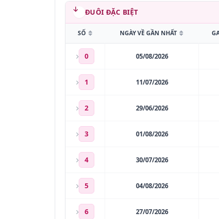
ĐUÔI ĐẶC BIỆT
SỐ
NGÀY VỀ GẦN NHẤT
GA
0
05/08/2026
1
11/07/2026
2
29/06/2026
3
01/08/2026
4
30/07/2026
5
04/08/2026
6
27/07/2026