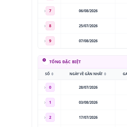
7
06/08/2026
8
25/07/2026
9
07/08/2026
TỔNG ĐẶC BIỆT
SỐ
NGÀY VỀ GẦN NHẤT
GA
0
28/07/2026
1
03/08/2026
2
17/07/2026