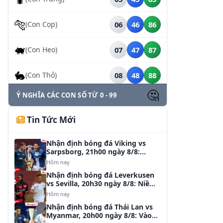
🐅
(Con Cọp)
06
46
86
🐖
(Con Heo)
07
47
87
🐇
(Con Thỏ)
08
48
88
🤔
Ý NGHĨA CÁC CON SỐ TỪ 0 - 99
🐃
(Con Trâu)
09
49
89
Tin Tức Mới
🐉
(Rồng Nằm)
10
50
90
Nhận định bóng đá Viking vs
🐕
(Con Chó)
11
51
91
Sarpsborg, 21h00 ngày 8/8:
Thắng trên sân nhà
Hôm nay
🐎
Nhận định bóng đá Leverkusen
(Con Ngựa)
12
52
92
vs Sevilla, 20h30 ngày 8/8: Niềm
vui cho đội bóng sao gốc Việt
Hôm nay
🐘
(Con Voi)
13
53
93
Nhận định bóng đá Thái Lan vs
Myanmar, 20h00 ngày 8/8: Vào