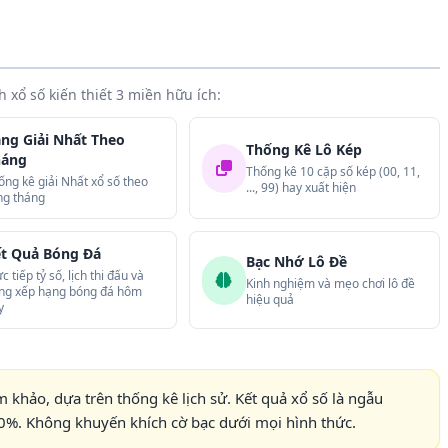
 xổ số kiến thiết 3 miền hữu ích:
ng Giải Nhất Theo
Thống Kê Lô Kép
háng
Thống kê 10 cặp số kép (00, 11,
ống kê giải Nhất xổ số theo
..., 99) hay xuất hiện
ng tháng
t Quả Bóng Đá
Bạc Nhớ Lô Đề
c tiếp tỷ số, lịch thi đấu và
Kinh nghiệm và mẹo chơi lô đề
ng xếp hạng bóng đá hôm
hiệu quả
y
khảo, dựa trên thống kê lịch sử. Kết quả xổ số là ngẫu
00%. Không khuyến khích cờ bạc dưới mọi hình thức.