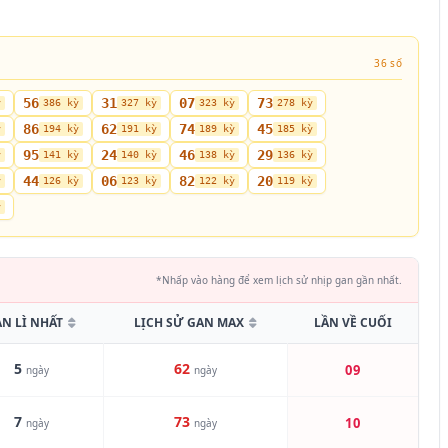
36 số
56
31
07
73
ỳ
386 kỳ
327 kỳ
323 kỳ
278 kỳ
86
62
74
45
ỳ
194 kỳ
191 kỳ
189 kỳ
185 kỳ
95
24
46
29
ỳ
141 kỳ
140 kỳ
138 kỳ
136 kỳ
44
06
82
20
ỳ
126 kỳ
123 kỳ
122 kỳ
119 kỳ
ỳ
*Nhấp vào hàng để xem lịch sử nhịp gan gần nhất.
N LÌ NHẤT
LỊCH SỬ GAN MAX
LẦN VỀ CUỐI
5
62
09
ngày
ngày
7
73
10
ngày
ngày