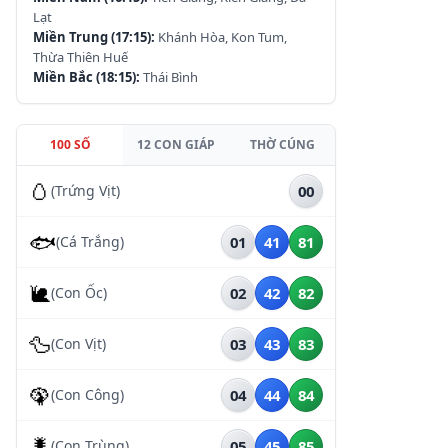
Lạt
Miền Trung (17:15):
Khánh Hòa, Kon Tum,
Thừa Thiên Huế
Miền Bắc (18:15):
Thái Bình
100 SỐ
12 CON GIÁP
THỜ CÚNG
🥚
(Trứng Vịt)
00
🐟
(Cá Trắng)
01
41
81
🐌
(Con Ốc)
02
42
82
🦆
(Con Vịt)
03
43
83
🦚
(Con Công)
04
44
84
🐛
(Con Trùng)
05
45
85