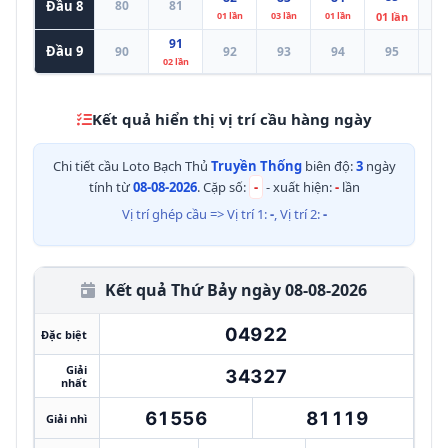
Đầu 8
80
81
8
01 lần
03 lần
01 lần
01 lần
91
Đầu 9
90
92
93
94
95
9
02 lần
Kết quả hiển thị vị trí cầu hàng ngày
Chi tiết cầu Loto Bạch Thủ
Truyền Thống
biên độ:
3
ngày
tính từ
08-08-2026
. Cặp số:
-
- xuất hiện:
-
lần
Vị trí ghép cầu => Vị trí 1:
-
, Vị trí 2:
-
Kết quả Thứ Bảy ngày 08-08-2026
0
4
9
2
2
Đặc biệt
Giải
3
4
3
2
7
nhất
6
1
5
5
6
8
1
1
1
9
Giải nhì