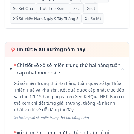
🦐
(Con Tôm)
31
71
So Ket Qua
Trực Tiếp Xsmn
Xsla
Xsdt
🐍
Xổ Số Miền Nam Ngày 9 Tây Tháng 8
Xo So Mt
(Con Rắn)
32
72
🕷️
(Con Nhện)
33
73
🦌
Tin tức & Xu hướng hôm nay
(Con Nai)
34
74
🐐
▶
Chi tiết về xổ số miền trung thứ hai hàng tuần
(Con Dê)
35
75
cập nhật mới nhất?
🧹
(Bà Vải)
36
76
Xổ số miền Trung thứ Hai hàng tuần quay số tại Thừa
Thiên Huế và Phú Yên. Kết quả được cập nhật trực tiếp
🌤️
(Ông Trời)
37
77
vào lúc 17h15 hàng ngày trên XemKetQua.NET. Bạn có
thể xem chi tiết từng giải thưởng, thống kê nhanh
👲
nhất và dò vé dễ dàng tại đây.
(Ông Địa)
38
78
Xu hướng:
xổ số miền trung thứ hai hàng tuần
🧧
(Thần Tài)
39
79
▶
xổ số miền trung thứ hai hàng tuần có gì