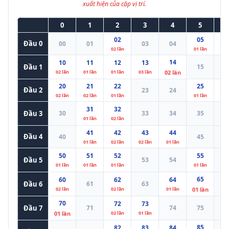
xuất hiện của cặp vị trí.
0
1
2
3
4
5
02
05
0
Đầu 0
00
01
03
04
02 lần
01 lần
01 
14
10
11
12
13
Đầu 1
15
1
02 lần
01 lần
01 lần
03 lần
02 lần
20
21
22
25
2
Đầu 2
23
24
02 lần
02 lần
01 lần
01 lần
01 
31
32
Đầu 3
30
33
34
35
3
01 lần
02 lần
41
42
43
44
Đầu 4
40
45
4
01 lần
02 lần
02 lần
01 lần
50
51
52
55
Đầu 5
53
54
5
01 lần
01 lần
01 lần
01 lần
65
60
62
64
Đầu 6
61
63
6
02 lần
02 lần
01 lần
01 lần
70
72
73
Đầu 7
71
74
75
7
01 lần
02 lần
01 lần
85
82
83
84