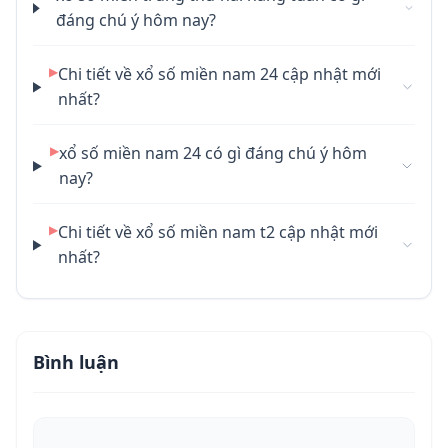
đáng chú ý hôm nay?
🐟
(Ông Táo)
40
80
▶
Chi tiết về xổ số miền nam 24 cập nhật mới
nhất?
▶
xổ số miền nam 24 có gì đáng chú ý hôm
nay?
▶
Chi tiết về xổ số miền nam t2 cập nhật mới
nhất?
Bình luận