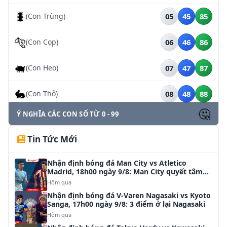
🐛
(Con Trùng)
05
45
85
🐅
(Con Cọp)
06
46
86
🐖
(Con Heo)
07
47
87
🐇
(Con Thỏ)
08
48
88
🤔
Ý NGHĨA CÁC CON SỐ TỪ 0 - 99
🐃
(Con Trâu)
09
49
89
Tin Tức Mới
🐉
(Rồng Nằm)
10
50
90
Nhận định bóng đá Man City vs Atletico
🐕
(Con Chó)
11
51
91
Madrid, 18h00 ngày 9/8: Man City quyết tâm
hơn sẽ thắng
Hôm qua
🐎
Nhận định bóng đá V-Varen Nagasaki vs Kyoto
(Con Ngựa)
12
52
92
Sanga, 17h00 ngày 9/8: 3 điểm ở lại Nagasaki
Hôm qua
🐘
(Con Voi)
13
53
93