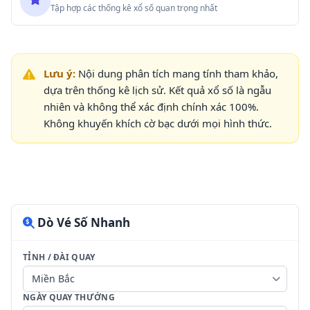
Tập hợp các thống kê xổ số quan trọng nhất
Lưu ý:
Nội dung phân tích mang tính tham khảo,
dựa trên thống kê lịch sử. Kết quả xổ số là ngẫu
nhiên và không thể xác định chính xác 100%.
Không khuyến khích cờ bạc dưới mọi hình thức.
Dò Vé Số Nhanh
TỈNH / ĐÀI QUAY
NGÀY QUAY THƯỞNG