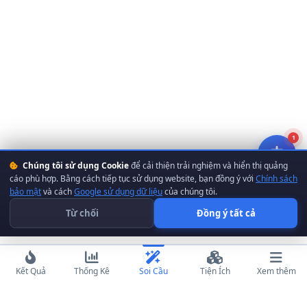
1
Chúng tôi sử dụng Cookie
để cải thiện trải nghiệm và hiển thị quảng
cáo phù hợp. Bằng cách tiếp tục sử dụng website, bạn đồng ý với
Chính sách
bảo mật
và cách
Google sử dụng dữ liệu
của chúng tôi.
Từ chối
Đồng ý tất cả
Kết Quả
Thống Kê
Soi Cầu
Tiện Ích
Xem thêm