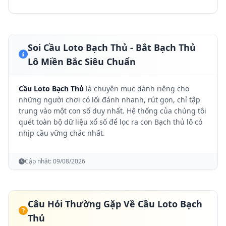
Soi Cầu Loto Bạch Thủ - Bắt Bạch Thủ
Lô Miền Bắc Siêu Chuẩn
Cầu Loto Bạch Thủ
là chuyên mục dành riêng cho
những người chơi có lối đánh nhanh, rút gọn, chỉ tập
trung vào một con số duy nhất. Hệ thống của chúng tôi
quét toàn bộ dữ liệu xổ số để lọc ra con Bạch thủ lô có
nhịp cầu vững chắc nhất.
Cập nhật:
09/08/2026
Câu Hỏi Thường Gặp Về Cầu Loto Bạch
Thủ