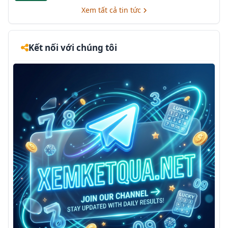
Xem tất cả tin tức
🐁
(Con Chuột)
15
55
95
🐝
(Con Ong)
16
56
96
Kết nối với chúng tôi
🦩
(Con Hạc)
17
57
97
🐆
(Mèo Rừng)
18
58
98
🦋
(Con Bướm)
19
59
99
🐛
(Con Rết)
20
60
👧
(Cô Gái)
21
61
🕊️
(Bồ Câu)
22
62
🐒
(Con Khỉ)
23
63