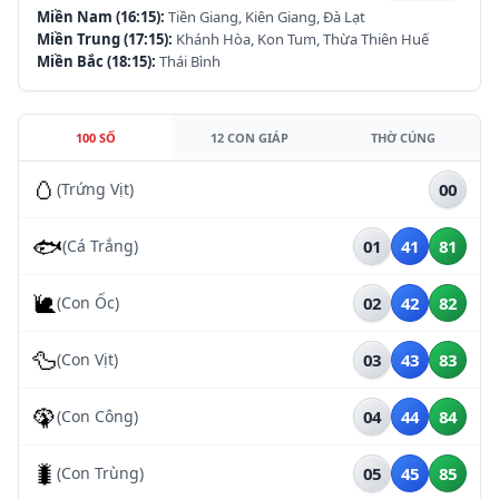
Miền Nam (16:15):
Tiền Giang, Kiên Giang, Đà Lạt
Miền Trung (17:15):
Khánh Hòa, Kon Tum, Thừa Thiên Huế
Miền Bắc (18:15):
Thái Bình
100 SỐ
12 CON GIÁP
THỜ CÚNG
🥚
(Trứng Vịt)
00
🐟
(Cá Trắng)
01
41
81
🐌
(Con Ốc)
02
42
82
🦆
(Con Vịt)
03
43
83
🦚
(Con Công)
04
44
84
🐛
(Con Trùng)
05
45
85