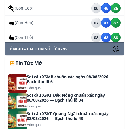
🐅
(Con Cọp)
06
46
86
🐖
(Con Heo)
07
47
87
🐇
(Con Thỏ)
08
48
88
🤔
Ý NGHĨA CÁC CON SỐ TỪ 0 - 99
🐃
(Con Trâu)
09
49
89
Tin Tức Mới
🐉
(Rồng Nằm)
10
50
90
Soi cầu XSMB chuẩn xác ngày 08/08/2026 —
🐕
(Con Chó)
11
51
91
Bạch thủ lô 61
Hôm qua
🐎
Soi cầu XSKT Đắk Nông chuẩn xác ngày
(Con Ngựa)
12
52
92
08/08/2026 — Bạch thủ lô 34
Hôm qua
🐘
(Con Voi)
13
53
93
Soi cầu XSKT Quảng Ngãi chuẩn xác ngày
08/08/2026 — Bạch thủ lô 43
🐈
Hôm qua
(Mèo Nhà)
14
54
94