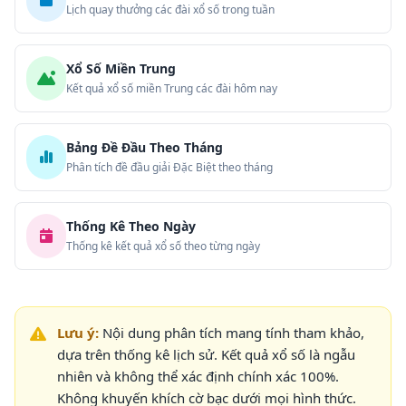
Lịch quay thưởng các đài xổ số trong tuần
Xổ Số Miền Trung
Kết quả xổ số miền Trung các đài hôm nay
Bảng Đề Đầu Theo Tháng
Phân tích đề đầu giải Đặc Biệt theo tháng
Thống Kê Theo Ngày
Thống kê kết quả xổ số theo từng ngày
Lưu ý:
Nội dung phân tích mang tính tham khảo,
dựa trên thống kê lịch sử. Kết quả xổ số là ngẫu
nhiên và không thể xác định chính xác 100%.
Không khuyến khích cờ bạc dưới mọi hình thức.