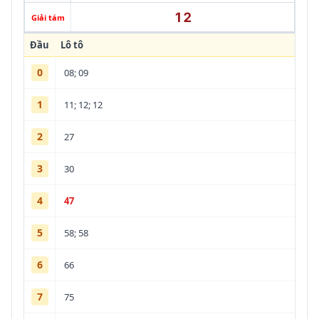
12
Giải tám
Đầu
Lô tô
0
08; 09
1
11; 12; 12
2
27
3
30
4
47
5
58; 58
6
66
7
75