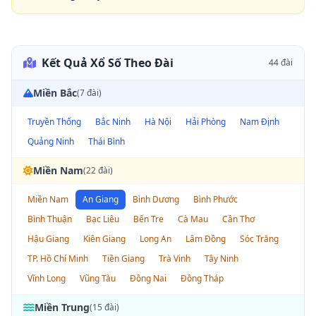
Kết Quả Xổ Số Theo Đài
44 đài
Miền Bắc
(7 đài)
Truyền Thống
Bắc Ninh
Hà Nội
Hải Phòng
Nam Định
Quảng Ninh
Thái Bình
Miền Nam
(22 đài)
Miền Nam
An Giang
Bình Dương
Bình Phước
Bình Thuận
Bạc Liêu
Bến Tre
Cà Mau
Cần Thơ
Hậu Giang
Kiên Giang
Long An
Lâm Đồng
Sóc Trăng
TP. Hồ Chí Minh
Tiền Giang
Trà Vinh
Tây Ninh
Vĩnh Long
Vũng Tàu
Đồng Nai
Đồng Tháp
Miền Trung
(15 đài)