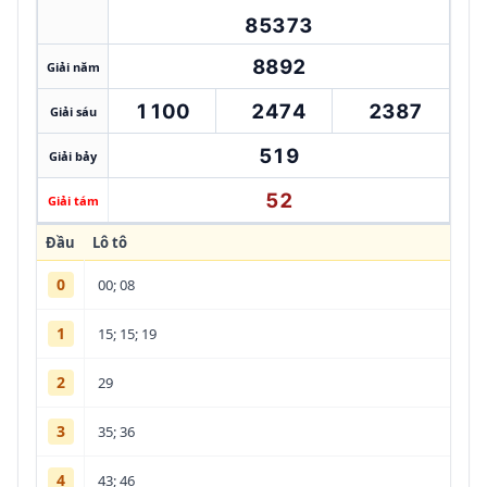
853
73
88
92
Giải năm
11
00
24
74
23
87
Giải sáu
5
19
Giải bảy
52
Giải tám
Đầu
Lô tô
0
00; 08
1
15; 15; 19
2
29
3
35; 36
4
43; 46