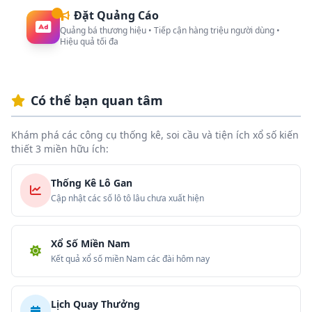
quay thưởng.
Đặt Quảng Cáo
Quảng bá thương hiệu • Tiếp cận hàng triệu người dùng •
Hiệu quả tối đa
Có thể bạn quan tâm
Khám phá các công cụ thống kê, soi cầu và tiện ích xổ số kiến
thiết 3 miền hữu ích:
Thống Kê Lô Gan
Cập nhật các số lô tô lâu chưa xuất hiện
Xổ Số Miền Nam
Kết quả xổ số miền Nam các đài hôm nay
Lịch Quay Thưởng