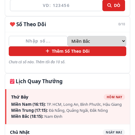
DÒ
Số Theo Dõi
0/10
Thêm Số Theo Dõi
Chưa có số nào. Thêm tối đa 10 số.
Lịch Quay Thưởng
Thứ Bảy
HÔM NAY
Miền Nam (16:15):
TP. HCM, Long An, Bình Phước, Hậu Giang
Miền Trung (17:15):
Đà Nẵng, Quảng Ngãi, Đắk Nông
Miền Bắc (18:15):
Nam Định
Chủ Nhật
NGÀY MAI