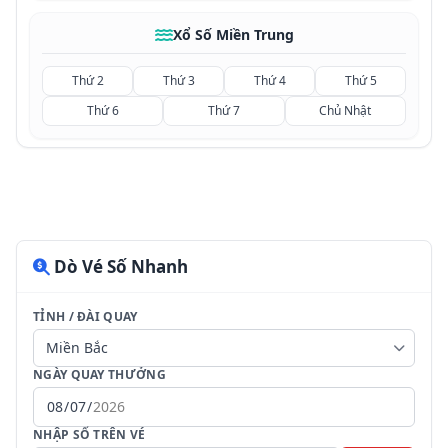
Xổ Số Miền Trung
Thứ 2
Thứ 3
Thứ 4
Thứ 5
Thứ 6
Thứ 7
Chủ Nhật
Dò Vé Số Nhanh
TỈNH / ĐÀI QUAY
NGÀY QUAY THƯỞNG
NHẬP SỐ TRÊN VÉ