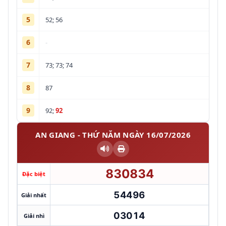
5
52; 56
6
-
7
73; 73; 74
8
87
9
92;
92
AN GIANG - THỨ NĂM NGÀY 16/07/2026
8308
34
Đặc biệt
544
96
Giải nhất
030
14
Giải nhì