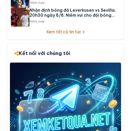
Hôm nay
🐘
13
53
93
(Con Voi)
Nhận định bóng đá Leverkusen vs Sevilla,
20h30 ngày 8/8: Niềm vui cho đội bóng
sao gốc Việt
🐈
Hôm nay
14
54
94
(Mèo Nhà)
Xem tất cả tin tức
🐁
15
55
95
(Con Chuột)
🐝
16
56
96
(Con Ong)
Kết nối với chúng tôi
🦩
17
57
97
(Con Hạc)
🐆
18
58
98
(Mèo Rừng)
🦋
19
59
99
(Con Bướm)
🐛
20
60
(Con Rết)
👧
21
61
(Cô Gái)