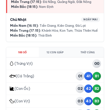
Miền Trung (17:15):
Đà Nẵng, Quảng Ngãi, Đắk Nông
Miền Bắc (18:15):
Nam Định
Chủ Nhật
NGÀY MAI
Miền Nam (16:15):
Tiền Giang, Kiên Giang, Đà Lạt
Miền Trung (17:15):
Khánh Hòa, Kon Tum, Thừa Thiên Huế
Miền Bắc (18:15):
Thái Bình
100 SỐ
12 CON GIÁP
THỜ CÚNG
🥚
00
(Trứng Vịt)
🐟
01
41
81
(Cá Trắng)
🐌
02
42
82
(Con Ốc)
🦆
03
43
83
(Con Vịt)