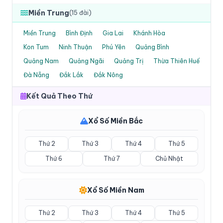
Miền Trung
(15 đài)
Miền Trung
Bình Định
Gia Lai
Khánh Hòa
Kon Tum
Ninh Thuận
Phú Yên
Quảng Bình
Quảng Nam
Quảng Ngãi
Quảng Trị
Thừa Thiên Huế
Đà Nẵng
Đắk Lắk
Đắk Nông
Kết Quả Theo Thứ
Xổ Số Miền Bắc
Thứ 2
Thứ 3
Thứ 4
Thứ 5
Thứ 6
Thứ 7
Chủ Nhật
Xổ Số Miền Nam
Thứ 2
Thứ 3
Thứ 4
Thứ 5