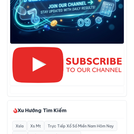
🕊️
22
62
(Bồ Câu)
🐒
23
63
(Con Khỉ)
🐸
24
64
(Con Ếch)
🦅
25
65
(Con Ó)
🐲
26
66
(Rồng Bay)
🐢
27
67
(Con Rùa)
🐓
28
68
(Con Gà)
Xu Hướng Tìm Kiếm
🐍
29
69
(Con Lươn)
Xsla
Xs Mt
Trực Tiếp Xổ Số Miền Nam Hôm Nay
🐟
30
70
(Cá Đen)