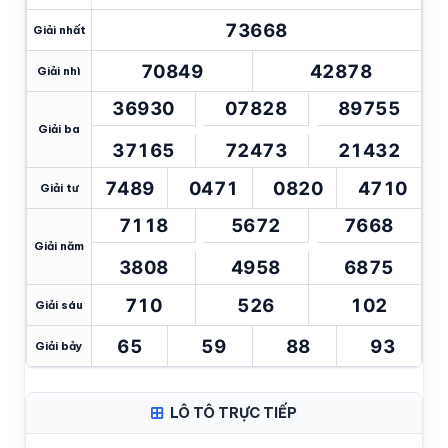
736
68
Giải nhất
708
49
428
78
Giải nhì
369
30
078
28
897
55
Giải ba
371
65
724
73
214
32
74
89
04
71
08
20
47
10
Giải tư
71
18
56
72
76
68
Giải năm
38
08
49
58
68
75
7
10
5
26
1
02
Giải sáu
65
59
88
93
Giải bảy
LÔ TÔ TRỰC TIẾP