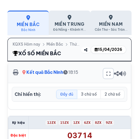
MIỀN TRUNG
MIỀN NAM
MIỀN BẮC
Đà Nẵng - Khánh Hòa
Cần Thơ - Sóc Trăng - Đồng
Bắc Ninh
KQXS Hôm nay
Miền Bắc
Thứ 4
15/04/2026
XỔ SỐ MIỀN BẮC
Kết quả Bắc Ninh
18:15
Chỉ hiển thị:
Đầy đủ
3 chữ số
2 chữ số
Ký hiệu
12ZX
15ZX
1ZX
6ZX
8ZX
9ZX
037
14
Đặc biệt