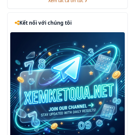
Xem tất cả tin tức
🐁
(Con Chuột)
15
55
95
🐝
(Con Ong)
16
56
96
Kết nối với chúng tôi
🦩
(Con Hạc)
17
57
97
🐆
(Mèo Rừng)
18
58
98
🦋
(Con Bướm)
19
59
99
🐛
(Con Rết)
20
60
👧
(Cô Gái)
21
61
🕊️
(Bồ Câu)
22
62
🐒
(Con Khỉ)
23
63