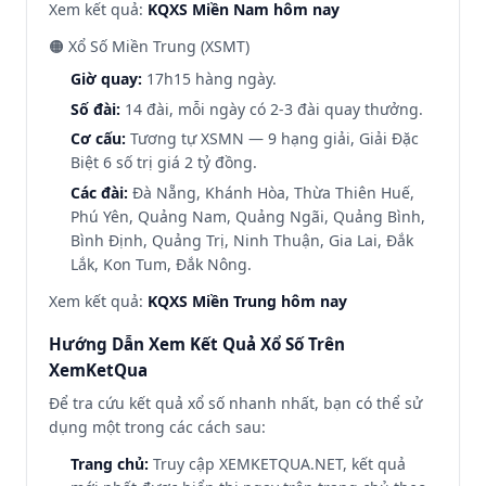
Xem kết quả:
KQXS Miền Nam hôm nay
🟠 Xổ Số Miền Trung (XSMT)
Giờ quay:
17h15 hàng ngày.
Số đài:
14 đài, mỗi ngày có 2-3 đài quay thưởng.
Cơ cấu:
Tương tự XSMN — 9 hạng giải, Giải Đặc
Biệt 6 số trị giá 2 tỷ đồng.
Các đài:
Đà Nẵng, Khánh Hòa, Thừa Thiên Huế,
Phú Yên, Quảng Nam, Quảng Ngãi, Quảng Bình,
Bình Định, Quảng Trị, Ninh Thuận, Gia Lai, Đắk
Lắk, Kon Tum, Đắk Nông.
Xem kết quả:
KQXS Miền Trung hôm nay
Hướng Dẫn Xem Kết Quả Xổ Số Trên
XemKetQua
Để tra cứu kết quả xổ số nhanh nhất, bạn có thể sử
dụng một trong các cách sau:
Trang chủ:
Truy cập
XEMKETQUA.NET
, kết quả