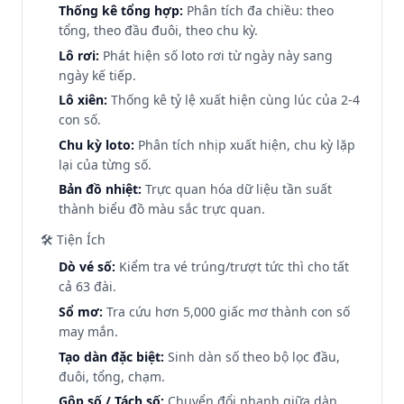
Thống kê tổng hợp:
Phân tích đa chiều: theo
tổng, theo đầu đuôi, theo chu kỳ.
Lô rơi:
Phát hiện số loto rơi từ ngày này sang
ngày kế tiếp.
Lô xiên:
Thống kê tỷ lệ xuất hiện cùng lúc của 2-4
con số.
Chu kỳ loto:
Phân tích nhịp xuất hiện, chu kỳ lặp
lại của từng số.
Bản đồ nhiệt:
Trực quan hóa dữ liệu tần suất
thành biểu đồ màu sắc trực quan.
🛠️ Tiện Ích
Dò vé số:
Kiểm tra vé trúng/trượt tức thì cho tất
cả 63 đài.
Sổ mơ:
Tra cứu hơn 5,000 giấc mơ thành con số
may mắn.
Tạo dàn đặc biệt:
Sinh dàn số theo bộ lọc đầu,
đuôi, tổng, chạm.
Gộp số / Tách số:
Chuyển đổi nhanh giữa dàn