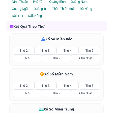
Ninh Thuận
Phú Yên
Quảng Bình
Quảng Nam
Quảng Ngãi
Quảng Trị
Thừa Thiên Huế
Đà Nẵng
Đắk Lắk
Đắk Nông
Kết Quả Theo Thứ
Xổ Số Miền Bắc
Thứ 2
Thứ 3
Thứ 4
Thứ 5
Thứ 6
Thứ 7
Chủ Nhật
Xổ Số Miền Nam
Thứ 2
Thứ 3
Thứ 4
Thứ 5
Thứ 6
Thứ 7
Chủ Nhật
Xổ Số Miền Trung