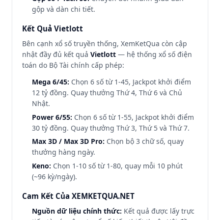
gộp và dàn chi tiết.
Kết Quả Vietlott
Bên cạnh xổ số truyền thống, XemKetQua còn cập
nhật đầy đủ kết quả
Vietlott
— hệ thống xổ số điện
toán do Bộ Tài chính cấp phép:
Mega 6/45:
Chọn 6 số từ 1-45, Jackpot khởi điểm
12 tỷ đồng. Quay thưởng Thứ 4, Thứ 6 và Chủ
Nhật.
Power 6/55:
Chọn 6 số từ 1-55, Jackpot khởi điểm
30 tỷ đồng. Quay thưởng Thứ 3, Thứ 5 và Thứ 7.
Max 3D / Max 3D Pro:
Chọn bộ 3 chữ số, quay
thưởng hàng ngày.
Keno:
Chọn 1-10 số từ 1-80, quay mỗi 10 phút
(~96 kỳ/ngày).
Cam Kết Của XEMKETQUA.NET
Nguồn dữ liệu chính thức:
Kết quả được lấy trực