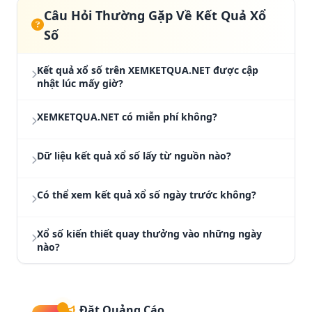
Câu Hỏi Thường Gặp Về Kết Quả Xổ
Số
Kết quả xổ số trên XEMKETQUA.NET được cập
nhật lúc mấy giờ?
Kết quả xổ số được cập nhật trực tiếp từ trường
XEMKETQUA.NET có miễn phí không?
quay: Miền Nam lúc 16h15, Miền Trung lúc
17h15, và Miền Bắc lúc 18h15 hàng ngày. Dữ liệu
Hoàn toàn miễn phí. Tất cả các tính năng bao
được đồng bộ realtime ngay khi từng giải được
Dữ liệu kết quả xổ số lấy từ nguồn nào?
gồm xem kết quả, thống kê, soi cầu, dò vé số, sổ
công bố.
mơ và hơn 60 công cụ phân tích đều được cung
Dữ liệu được thu thập trực tiếp từ các công ty xổ
cấp miễn phí cho người dùng.
Có thể xem kết quả xổ số ngày trước không?
số kiến thiết chính thức thuộc Hội đồng Xổ số
kiến thiết khu vực, bao gồm tất cả 63 đài trên
Có. XEMKETQUA lưu trữ toàn bộ lịch sử kết quả
toàn quốc. Kết quả được đối chiếu nhiều nguồn
Xổ số kiến thiết quay thưởng vào những ngày
xổ số từ năm 2014 đến nay. Bạn có thể tra cứu
để đảm bảo chính xác.
nào?
bất kỳ ngày nào trong quá khứ thông qua bộ
chọn ngày hoặc trang Sổ Kết Quả.
Xổ số 3 miền quay thưởng hàng ngày, kể cả Chủ
Nhật. Miền Bắc có 1 đài quay mỗi ngày (18h15).
Miền Nam có 2-4 đài mỗi ngày (16h15). Miền
Đặt Quảng Cáo