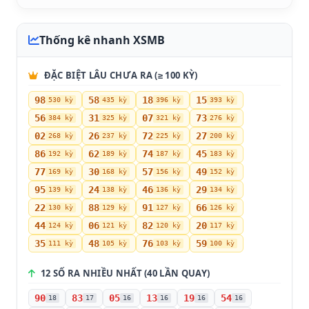
Thống kê nhanh XSMB
ĐẶC BIỆT LÂU CHƯA RA (≥ 100 KỲ)
98
58
18
15
530 kỳ
435 kỳ
396 kỳ
393 kỳ
56
31
07
73
384 kỳ
325 kỳ
321 kỳ
276 kỳ
02
26
72
27
268 kỳ
237 kỳ
225 kỳ
200 kỳ
86
62
74
45
192 kỳ
189 kỳ
187 kỳ
183 kỳ
77
30
57
49
169 kỳ
168 kỳ
156 kỳ
152 kỳ
95
24
46
29
139 kỳ
138 kỳ
136 kỳ
134 kỳ
22
88
91
66
130 kỳ
129 kỳ
127 kỳ
126 kỳ
44
06
82
20
124 kỳ
121 kỳ
120 kỳ
117 kỳ
35
48
76
59
111 kỳ
105 kỳ
103 kỳ
100 kỳ
12 SỐ RA NHIỀU NHẤT (40 LẦN QUAY)
90
83
05
13
19
54
18
17
16
16
16
16