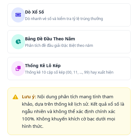
Dò Xổ Số
Dò nhanh vé số và kiểm tra tỷ lệ trúng thưởng
Bảng Đề Đầu Theo Năm
Phân tích đề đầu giải Đặc Biệt theo năm
Thống Kê Lô Kép
Thống kê 10 cặp số kép (00, 11, ..., 99) hay xuất hiện
Lưu ý:
Nội dung phân tích mang tính tham
khảo, dựa trên thống kê lịch sử. Kết quả xổ số là
ngẫu nhiên và không thể xác định chính xác
100%. Không khuyến khích cờ bạc dưới mọi
hình thức.