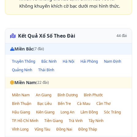
Không khuyến khích cờ bạc dưới mọi hình thức.
Kết Quả Xổ Số Theo Đài
44 đài
Miền Bắc
(7 đài)
Truyền Thống
Bắc Ninh
Hà Nội
Hải Phòng
Nam Định
Quảng Ninh
Thái Bình
Miền Nam
(22 đài)
Miền Nam
An Giang
Bình Dương
Bình Phước
Bình Thuận
Bạc Liêu
Bến Tre
Cà Mau
Cần Thơ
Hậu Giang
Kiên Giang
Long An
Lâm Đồng
Sóc Trăng
TP. Hồ Chí Minh
Tiền Giang
Trà Vinh
Tây Ninh
Vĩnh Long
Vũng Tàu
Đồng Nai
Đồng Tháp