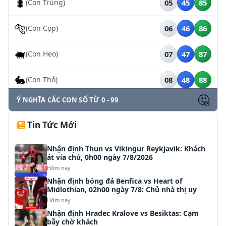
🐛
(Con Trùng)
05
45
85
🐅
(Con Cọp)
06
46
86
🐖
(Con Heo)
07
47
87
🐇
(Con Thỏ)
08
48
88
🤔
Ý NGHĨA CÁC CON SỐ TỪ 0 - 99
🐃
(Con Trâu)
09
49
89
Tin Tức Mới
🐉
(Rồng Nằm)
10
50
90
Nhận định Thun vs Vikingur Reykjavik: Khách
🐕
(Con Chó)
11
51
91
át vía chủ, 0h00 ngày 7/8/2026
Hôm nay
🐎
Nhận định bóng đá Benfica vs Heart of
(Con Ngựa)
12
52
92
Midlothian, 02h00 ngày 7/8: Chủ nhà thị uy
Hôm nay
🐘
(Con Voi)
13
53
93
Nhận định Hradec Kralove vs Besiktas: Cạm
bẫy chờ khách