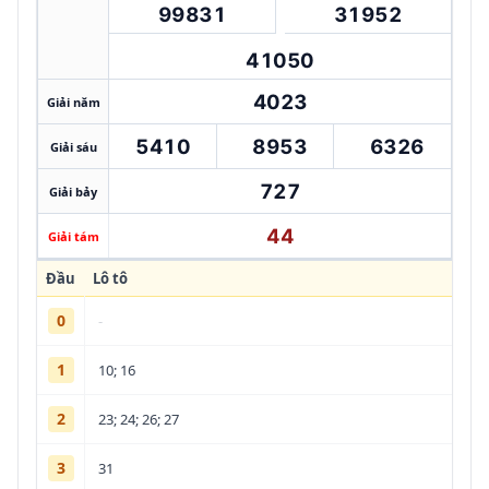
998
31
319
52
410
50
40
23
Giải năm
54
10
89
53
63
26
Giải sáu
7
27
Giải bảy
44
Giải tám
Đầu
Lô tô
0
-
1
10; 16
2
23; 24; 26; 27
3
31