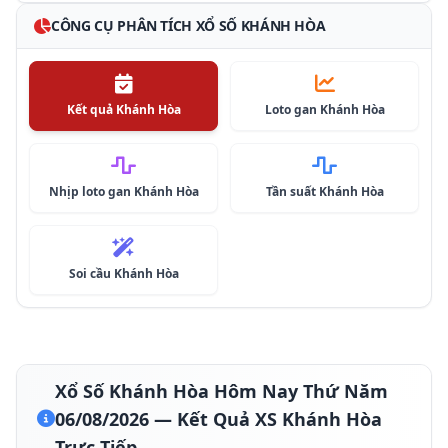
CÔNG CỤ PHÂN TÍCH XỔ SỐ KHÁNH HÒA
Kết quả Khánh Hòa
Loto gan Khánh Hòa
Nhịp loto gan Khánh Hòa
Tần suất Khánh Hòa
Soi cầu Khánh Hòa
Xổ Số Khánh Hòa Hôm Nay Thứ Năm
06/08/2026 — Kết Quả XS Khánh Hòa
Trực Tiếp