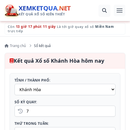
XEMKETQUA
.NET
KẾT QUẢ XỔ SỐ KIẾN THIẾT
Còn
13 giờ 17 phút 10 giây
Là tới giờ quay xổ số
Miền Nam
trực tiếp
Trang chủ
Sổ kết quả
Kết quả Xổ số Khánh Hòa hôm nay
TỈNH / THÀNH PHỐ:
SỐ KỲ QUAY:
THỨ TRONG TUẦN: