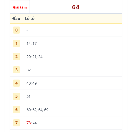
64
Giải tám
Đầu
Lô tô
0
-
1
14; 17
2
20; 21; 24
3
32
4
40; 49
5
51
6
60; 62; 64; 69
7
73
; 74