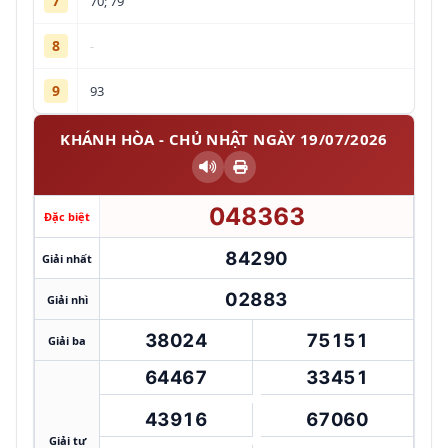
7
70; 79
8
-
9
93
KHÁNH HÒA - CHỦ NHẬT NGÀY 19/07/2026
0483
63
Đặc biệt
842
90
Giải nhất
028
83
Giải nhì
380
24
751
51
Giải ba
644
67
334
51
439
16
670
60
Giải tư