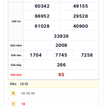
603
42
491
55
669
52
295
28
Giải tư
610
28
409
00
339
26
20
08
Giải năm
17
04
77
45
72
58
Giải sáu
2
66
Giải bảy
95
Giải tám
Đầu
Lô tô
0
00; 04; 08
1
14