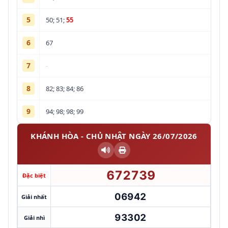
5
50; 51;
55
6
67
7
-
8
82; 83; 84; 86
9
94; 98; 98; 99
KHÁNH HÒA - CHỦ NHẬT NGÀY 26/07/2026
6727
39
Đặc biệt
069
42
Giải nhất
933
02
Giải nhì