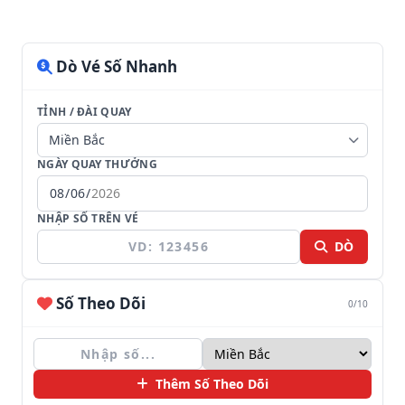
Dò Vé Số Nhanh
TỈNH / ĐÀI QUAY
NGÀY QUAY THƯỞNG
NHẬP SỐ TRÊN VÉ
DÒ
Số Theo Dõi
0/10
Thêm Số Theo Dõi