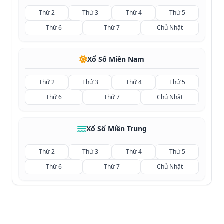
Thứ 2
Thứ 3
Thứ 4
Thứ 5
Thứ 6
Thứ 7
Chủ Nhật
Xổ Số Miền Nam
Thứ 2
Thứ 3
Thứ 4
Thứ 5
Thứ 6
Thứ 7
Chủ Nhật
Xổ Số Miền Trung
Thứ 2
Thứ 3
Thứ 4
Thứ 5
Thứ 6
Thứ 7
Chủ Nhật