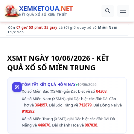
XEMKETQUA
.NET
KẾT QUẢ XỔ SỐ KIẾN THIẾT
Còn
07 giờ 53 phút 34 giây
Là tới giờ quay xổ số
Miền Nam
trực tiếp
XSMT NGÀY 10/06/2026 - KẾT
QUẢ XỔ SỐ MIỀN TRUNG
TÓM TẮT KẾT QUẢ HÔM NAY
10/06/2026
Xổ số Miền Bắc (XSMB) giải Đặc biệt về số
04308
.
Xổ số Miền Nam (XSMN) giải Đặc biệt các đài: Đài Cần
Thơ về
364957
, Đài Sóc Trăng về
712879
, Đài Đồng Nai về
910292
.
Xổ số Miền Trung (XSMT) giải Đặc biệt các đài: Đài Đà
Nẵng về
446670
, Đài Khánh Hòa về
087038
.