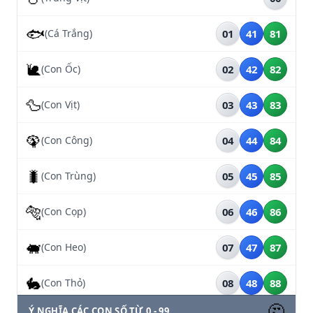
🐟
(Cá Trắng)
01
41
81
🐌
(Con Ốc)
02
42
82
🦆
(Con Vịt)
03
43
83
🦚
(Con Công)
04
44
84
🐛
(Con Trùng)
05
45
85
🐅
(Con Cọp)
06
46
86
🐖
(Con Heo)
07
47
87
🐇
(Con Thỏ)
08
48
88
🤔
Ý NGHĨA CÁC CON SỐ TỪ 0 - 99