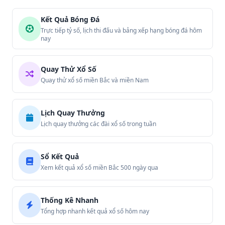
Kết Quả Bóng Đá
Trực tiếp tỷ số, lịch thi đấu và bảng xếp hạng bóng đá hôm
nay
Quay Thử Xổ Số
Quay thử xổ số miền Bắc và miền Nam
Lịch Quay Thưởng
Lịch quay thưởng các đài xổ số trong tuần
Sổ Kết Quả
Xem kết quả xổ số miền Bắc 500 ngày qua
Thống Kê Nhanh
Tổng hợp nhanh kết quả xổ số hôm nay