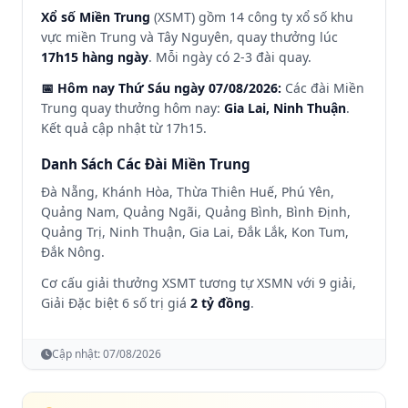
Xổ số Miền Trung
(XSMT) gồm 14 công ty xổ số khu
vực miền Trung và Tây Nguyên, quay thưởng lúc
17h15 hàng ngày
. Mỗi ngày có 2-3 đài quay.
📅 Hôm nay Thứ Sáu ngày 07/08/2026:
Các đài Miền
Trung quay thưởng hôm nay:
Gia Lai, Ninh Thuận
.
Kết quả cập nhật từ 17h15.
Danh Sách Các Đài Miền Trung
Đà Nẵng, Khánh Hòa, Thừa Thiên Huế, Phú Yên,
Quảng Nam, Quảng Ngãi, Quảng Bình, Bình Định,
Quảng Trị, Ninh Thuận, Gia Lai, Đắk Lắk, Kon Tum,
Đắk Nông.
Cơ cấu giải thưởng XSMT tương tự XSMN với 9 giải,
Giải Đặc biệt 6 số trị giá
2 tỷ đồng
.
Cập nhật:
07/08/2026