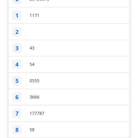
1
11
71
2
-
3
43
4
54
5
05
55
6
36
66
7
17
77
87
8
58