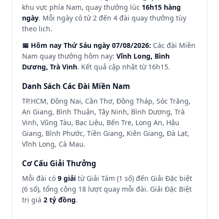
khu vực phía Nam, quay thưởng lúc
16h15 hàng
ngày
. Mỗi ngày có từ 2 đến 4 đài quay thưởng tùy
theo lịch.
📅 Hôm nay Thứ Sáu ngày 07/08/2026:
Các đài Miền
Nam quay thưởng hôm nay:
Vĩnh Long, Bình
Dương, Trà Vinh
. Kết quả cập nhật từ 16h15.
Danh Sách Các Đài Miền Nam
TP.HCM, Đồng Nai, Cần Thơ, Đồng Tháp, Sóc Trăng,
An Giang, Bình Thuận, Tây Ninh, Bình Dương, Trà
Vinh, Vũng Tàu, Bạc Liêu, Bến Tre, Long An, Hậu
Giang, Bình Phước, Tiền Giang, Kiên Giang, Đà Lạt,
Vĩnh Long, Cà Mau.
Cơ Cấu Giải Thưởng
Mỗi đài có
9 giải
từ Giải Tám (1 số) đến Giải Đặc biệt
(6 số), tổng cộng 18 lượt quay mỗi đài. Giải Đặc Biệt
trị giá
2 tỷ đồng
.