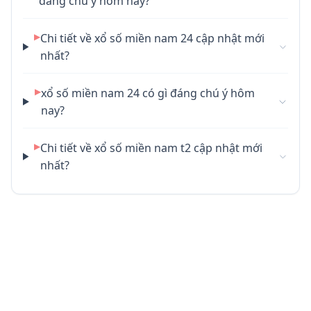
đáng chú ý hôm nay?
▶
Chi tiết về xổ số miền nam 24 cập nhật mới
nhất?
▶
xổ số miền nam 24 có gì đáng chú ý hôm
nay?
▶
Chi tiết về xổ số miền nam t2 cập nhật mới
nhất?