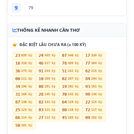
9
79
THỐNG KÊ NHANH CẦN THƠ
ĐẶC BIỆT LÂU CHƯA RA (≥ 100 KỲ)
23
24
07
17
839 kỳ
435 kỳ
348 kỳ
330 kỳ
16
46
78
77
318 kỳ
317 kỳ
309 kỳ
304 kỳ
36
91
51
62
275 kỳ
244 kỳ
222 kỳ
215 kỳ
00
10
02
84
211 kỳ
209 kỳ
207 kỳ
204 kỳ
34
08
19
93
196 kỳ
191 kỳ
182 kỳ
161 kỳ
31
28
70
99
160 kỳ
145 kỳ
142 kỳ
140 kỳ
87
82
64
22
138 kỳ
131 kỳ
129 kỳ
125 kỳ
25
03
80
72
123 kỳ
121 kỳ
118 kỳ
117 kỳ
66
27
45
09
114 kỳ
112 kỳ
105 kỳ
102 kỳ
50
101 kỳ