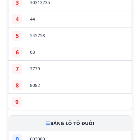
3
30
31
32
35
4
44
5
54
57
58
6
63
7
77
79
8
80
82
9
-
BẢNG LÔ TÔ ĐUÔI
0
00
30
80