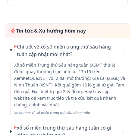
🕷️
(Con Nhện)
33
73
🦌
(Con Nai)
34
74
Tin tức & Xu hướng hôm nay
🐐
(Con Dê)
35
75
▶
Chi tiết về xổ số miền trung thứ sáu hàng
🧹
(Bà Vải)
36
76
tuần cập nhật mới nhất?
Xổ số miền Trung thứ Sáu hàng tuần (XSMT thứ 6)
🌤️
(Ông Trời)
37
77
được quay thưởng trực tiếp lúc 17h15 trên
XemKetQua.NET với 2 đài mở thưởng: Gia Lai (XSGL) và
👲
(Ông Địa)
38
78
Ninh Thuận (XSNT). Kết quả gồm 18 lô giải từ giải Tám
đến giải Đặc biệt trị giá 2 tỷ đồng. Hãy truy cập
🧧
website để xem trực tiếp và tra cứu kết quả nhanh
(Thần Tài)
39
79
chóng, chính xác nhất.
Xu hướng:
xổ số miền trung thứ sáu hàng tuần
🐟
(Ông Táo)
40
80
▶
xổ số miền trung thứ sáu hàng tuần có gì