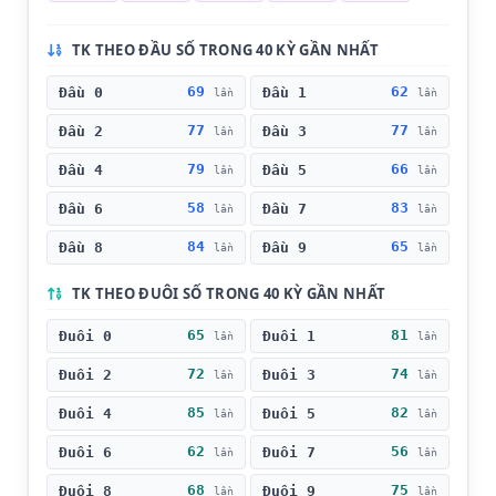
TK THEO ĐẦU SỐ TRONG 40 KỲ GẦN NHẤT
69
62
Đầu 0
Đầu 1
lần
lần
77
77
Đầu 2
Đầu 3
lần
lần
79
66
Đầu 4
Đầu 5
lần
lần
58
83
Đầu 6
Đầu 7
lần
lần
84
65
Đầu 8
Đầu 9
lần
lần
TK THEO ĐUÔI SỐ TRONG 40 KỲ GẦN NHẤT
65
81
Đuôi 0
Đuôi 1
lần
lần
72
74
Đuôi 2
Đuôi 3
lần
lần
85
82
Đuôi 4
Đuôi 5
lần
lần
62
56
Đuôi 6
Đuôi 7
lần
lần
68
75
Đuôi 8
Đuôi 9
lần
lần