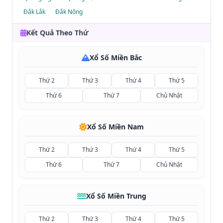
Đắk Lắk
Đắk Nông
Kết Quả Theo Thứ
Xổ Số Miền Bắc
Thứ 2
Thứ 3
Thứ 4
Thứ 5
Thứ 6
Thứ 7
Chủ Nhật
Xổ Số Miền Nam
Thứ 2
Thứ 3
Thứ 4
Thứ 5
Thứ 6
Thứ 7
Chủ Nhật
Xổ Số Miền Trung
Thứ 2
Thứ 3
Thứ 4
Thứ 5