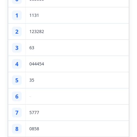
1
11
31
2
12
32
82
3
63
4
04
44
54
5
35
6
-
7
57
77
8
08
58