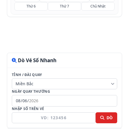
Thứ 6
Thứ 7
Chủ Nhật
Dò Vé Số Nhanh
TỈNH / ĐÀI QUAY
NGÀY QUAY THƯỞNG
NHẬP SỐ TRÊN VÉ
DÒ