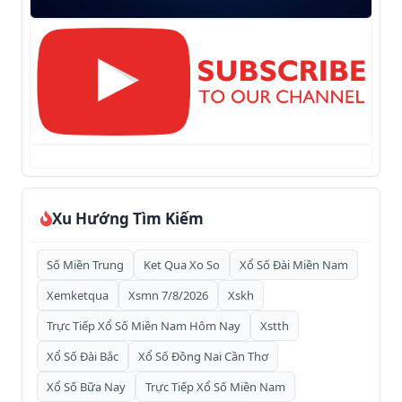
🐸
(Con Ếch)
24
64
🦅
(Con Ó)
25
65
🐲
(Rồng Bay)
26
66
🐢
(Con Rùa)
27
67
🐓
(Con Gà)
28
68
Xu Hướng Tìm Kiếm
🐍
(Con Lươn)
29
69
Số Miền Trung
Ket Qua Xo So
Xổ Số Đài Miền Nam
🐟
(Cá Đen)
30
70
Xemketqua
Xsmn 7/8/2026
Xskh
Trực Tiếp Xổ Số Miền Nam Hôm Nay
Xstth
🦐
(Con Tôm)
31
71
Xổ Số Đài Bắc
Xổ Số Đồng Nai Cần Thơ
🐍
(Con Rắn)
32
72
Xổ Số Bữa Nay
Trực Tiếp Xổ Số Miền Nam