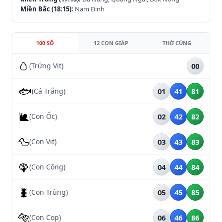
Miền Bắc (18:15):
Nam Định
100 SỐ
12 CON GIÁP
THỜ CÚNG
🥚
(Trứng Vịt)
00
🐟
(Cá Trắng)
01
41
81
🐌
(Con Ốc)
02
42
82
🦆
(Con Vịt)
03
43
83
🦚
(Con Công)
04
44
84
🐛
(Con Trùng)
05
45
85
🐅
(Con Cọp)
06
46
86