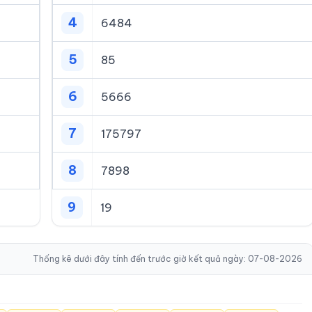
4
64
84
5
85
6
56
66
7
17
57
97
8
78
98
9
19
Thống kê dưới đây tính đến trước giờ kết quả ngày: 07-08-2026