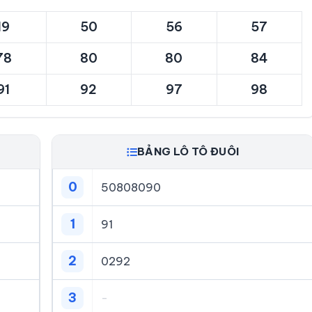
19
50
56
57
78
80
80
84
91
92
97
98
BẢNG LÔ TÔ ĐUÔI
0
50
80
80
90
1
91
2
02
92
3
-