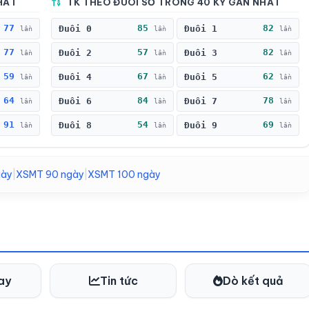
HẤT
TK THEO ĐUÔI SỐ TRONG 40 KỲ GẦN NHẤT
77
85
82
Đuôi 0
Đuôi 1
lần
lần
lần
77
57
82
Đuôi 2
Đuôi 3
lần
lần
lần
59
67
62
Đuôi 4
Đuôi 5
lần
lần
lần
64
84
78
Đuôi 6
Đuôi 7
lần
lần
lần
91
54
69
Đuôi 8
Đuôi 9
lần
lần
lần
gày
|
XSMT 90 ngày
|
XSMT 100 ngày
ay
Tin tức
Dò kết quả