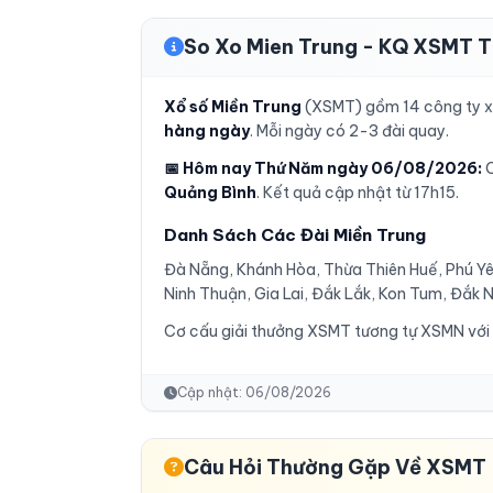
So Xo Mien Trung - KQ XSMT
Xổ số Miền Trung
(XSMT) gồm 14 công ty xổ
hàng ngày
. Mỗi ngày có 2-3 đài quay.
📅 Hôm nay Thứ Năm ngày 06/08/2026:
C
Quảng Bình
. Kết quả cập nhật từ 17h15.
Danh Sách Các Đài Miền Trung
Đà Nẵng, Khánh Hòa, Thừa Thiên Huế, Phú Yê
Ninh Thuận, Gia Lai, Đắk Lắk, Kon Tum, Đắk 
Cơ cấu giải thưởng XSMT tương tự XSMN với 9 
Cập nhật:
06/08/2026
Câu Hỏi Thường Gặp Về XSMT