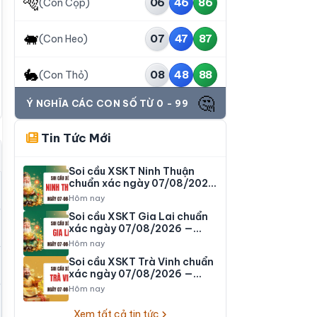
🐅
06
46
86
(Con Cọp)
🐖
07
47
87
(Con Heo)
🐇
08
48
88
(Con Thỏ)
🤔
Ý NGHĨA CÁC CON SỐ TỪ 0 - 99
🐃
09
49
89
(Con Trâu)
Tin Tức Mới
🐉
10
50
90
(Rồng Nằm)
Soi cầu XSKT Ninh Thuận
🐕
11
51
91
(Con Chó)
chuẩn xác ngày 07/08/2026
— Bạch thủ lô 25
Hôm nay
🐎
Soi cầu XSKT Gia Lai chuẩn
12
52
92
(Con Ngựa)
xác ngày 07/08/2026 —
Bạch thủ lô 44
Hôm nay
🐘
13
53
93
(Con Voi)
Soi cầu XSKT Trà Vinh chuẩn
xác ngày 07/08/2026 —
Bạch thủ lô 21
🐈
Hôm nay
14
54
94
(Mèo Nhà)
Xem tất cả tin tức