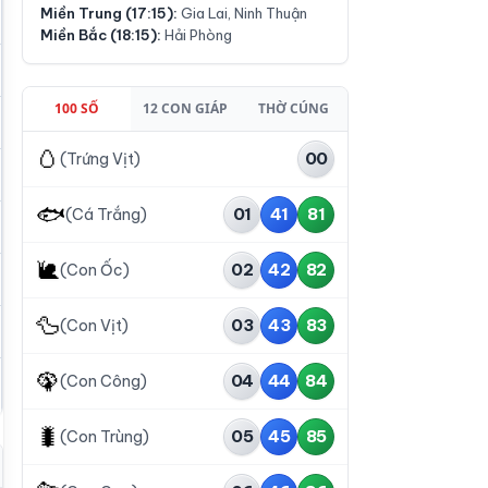
Miền Trung (17:15):
Gia Lai, Ninh Thuận
Miền Bắc (18:15):
Hải Phòng
100 SỐ
12 CON GIÁP
THỜ CÚNG
🥚
00
(Trứng Vịt)
🐟
01
41
81
(Cá Trắng)
🐌
02
42
82
(Con Ốc)
🦆
03
43
83
(Con Vịt)
🦚
04
44
84
(Con Công)
🐛
05
45
85
(Con Trùng)