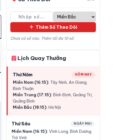
Thêm Số Theo Dõi
Chưa có số nào. Thêm tối đa 10 số.
Lịch Quay Thưởng
Thứ Năm
HÔM NAY
Miền Nam (16:15):
Tây Ninh, An Giang,
Bình Thuận
Miền Trung (17:15):
Bình Định, Quảng Trị,
Quảng Bình
Miền Bắc (18:15):
Hà Nội
Thứ Sáu
NGÀY MAI
Miền Nam (16:15):
Vĩnh Long, Bình Dương,
Trà Vinh