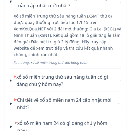
tuần cập nhật mới nhất?
🌤️
(Ông Trời)
37
77
Xổ số miền Trung thứ Sáu hàng tuần (XSMT thứ 6)
được quay thưởng trực tiếp lúc 17h15 trên
👲
(Ông Địa)
38
78
XemKetQua.NET với 2 đài mở thưởng: Gia Lai (XSGL) và
Ninh Thuận (XSNT). Kết quả gồm 18 lô giải từ giải Tám
🧧
(Thần Tài)
39
79
đến giải Đặc biệt trị giá 2 tỷ đồng. Hãy truy cập
website để xem trực tiếp và tra cứu kết quả nhanh
🐟
(Ông Táo)
40
80
chóng, chính xác nhất.
Xu hướng:
xổ số miền trung thứ sáu hàng tuần
▶
xổ số miền trung thứ sáu hàng tuần có gì
đáng chú ý hôm nay?
▶
Chi tiết về xổ số miền nam 24 cập nhật mới
nhất?
▶
xổ số miền nam 24 có gì đáng chú ý hôm
nay?