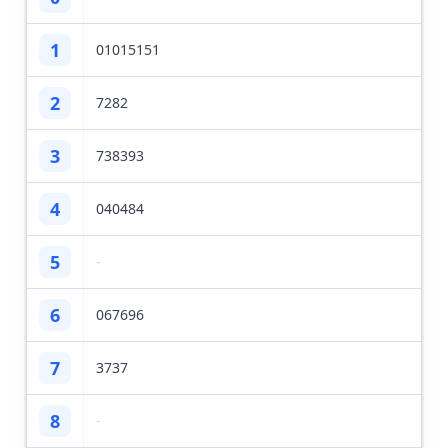
1
01
01
51
51
2
72
82
3
73
83
93
4
04
04
84
5
-
6
06
76
96
7
37
37
8
-