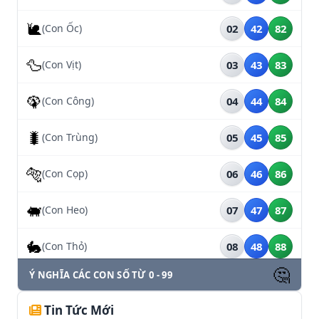
🐌
(Con Ốc)
02
42
82
🦆
(Con Vịt)
03
43
83
🦚
(Con Công)
04
44
84
🐛
(Con Trùng)
05
45
85
🐅
(Con Cọp)
06
46
86
🐖
(Con Heo)
07
47
87
🐇
(Con Thỏ)
08
48
88
🤔
Ý NGHĨA CÁC CON SỐ TỪ 0 - 99
🐃
(Con Trâu)
09
49
89
Tin Tức Mới
(Rồng Nằm)