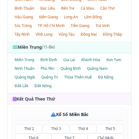
Bình Thuận
Bạc Liêu
Bến Tre
Cà Mau
Cần Thơ
Hậu Giang
Kiên Giang
Long An
Lâm Đồng
Sóc Trăng
TP. Hồ Chí Minh
Tiền Giang
Trà Vinh
Tây Ninh
Vĩnh Long
Vũng Tàu
Đồng Nai
Đồng Tháp
Miền Trung
(15 đài)
Miền Trung
Bình Định
Gia Lai
Khánh Hòa
Kon Tum
Ninh Thuận
Phú Yên
Quảng Bình
Quảng Nam
Quảng Ngãi
Quảng Trị
Thừa Thiên Huế
Đà Nẵng
Đắk Lắk
Đắk Nông
Kết Quả Theo Thứ
Xổ Số Miền Bắc
Thứ 2
Thứ 3
Thứ 4
Thứ 5
Thứ 6
Thứ 7
Chủ Nhật