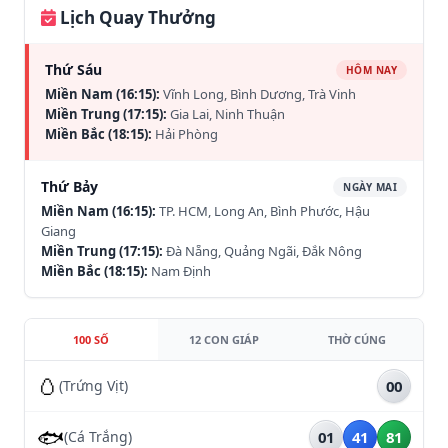
Lịch Quay Thưởng
Thứ Sáu
HÔM NAY
Miền Nam (16:15):
Vĩnh Long, Bình Dương, Trà Vinh
Miền Trung (17:15):
Gia Lai, Ninh Thuận
Miền Bắc (18:15):
Hải Phòng
Thứ Bảy
NGÀY MAI
Miền Nam (16:15):
TP. HCM, Long An, Bình Phước, Hậu
Giang
Miền Trung (17:15):
Đà Nẵng, Quảng Ngãi, Đắk Nông
Miền Bắc (18:15):
Nam Định
100 SỐ
12 CON GIÁP
THỜ CÚNG
🥚
(Trứng Vịt)
00
🐟
(Cá Trắng)
01
41
81