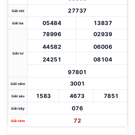
277
37
Giải nhì
054
84
138
37
Giải ba
789
96
029
39
445
82
060
06
Giải tư
242
51
081
04
978
01
30
01
Giải năm
15
83
46
73
78
51
Giải sáu
0
76
Giải bảy
72
Giải tám