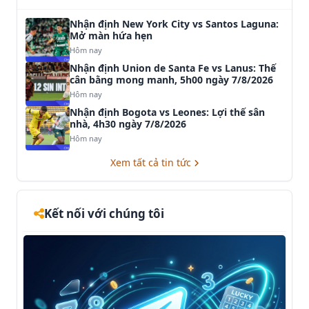
🐉
10
50
90
Nhận định New York City vs Santos Laguna:
🐕
(Con Chó)
11
51
91
Mở màn hứa hẹn
Hôm nay
🐎
Nhận định Union de Santa Fe vs Lanus: Thế
(Con Ngựa)
12
52
92
cân bằng mong manh, 5h00 ngày 7/8/2026
Hôm nay
🐘
(Con Voi)
13
53
93
Nhận định Bogota vs Leones: Lợi thế sân
nhà, 4h30 ngày 7/8/2026
🐈
Hôm nay
(Mèo Nhà)
14
54
94
Xem tất cả tin tức
🐁
(Con Chuột)
15
55
95
🐝
(Con Ong)
16
56
96
Kết nối với chúng tôi
🦩
(Con Hạc)
17
57
97
🐆
(Mèo Rừng)
18
58
98