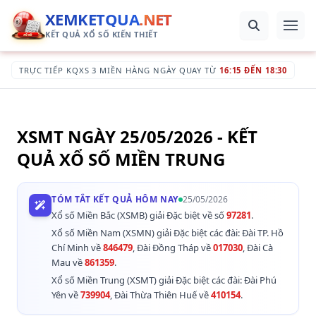
XEMKETQUA
.NET
KẾT QUẢ XỔ SỐ KIẾN THIẾT
TRỰC TIẾP KQXS 3 MIỀN HÀNG NGÀY QUAY TỪ
16:15 ĐẾN 18:30
XSMT NGÀY 25/05/2026 - KẾT
QUẢ XỔ SỐ MIỀN TRUNG
TÓM TẮT KẾT QUẢ HÔM NAY
25/05/2026
Xổ số Miền Bắc (XSMB) giải Đặc biệt về số
97281
.
Xổ số Miền Nam (XSMN) giải Đặc biệt các đài: Đài TP. Hồ
Chí Minh về
846479
, Đài Đồng Tháp về
017030
, Đài Cà
Mau về
861359
.
Xổ số Miền Trung (XSMT) giải Đặc biệt các đài: Đài Phú
Yên về
739904
, Đài Thừa Thiên Huế về
410154
.