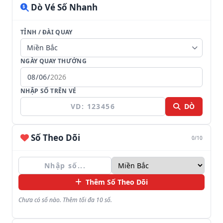
Dò Vé Số Nhanh
TỈNH / ĐÀI QUAY
NGÀY QUAY THƯỞNG
NHẬP SỐ TRÊN VÉ
DÒ
Số Theo Dõi
0/10
Thêm Số Theo Dõi
Chưa có số nào. Thêm tối đa 10 số.