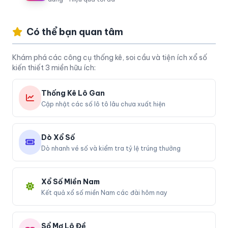
Có thể bạn quan tâm
Khám phá các công cụ thống kê, soi cầu và tiện ích xổ số
kiến thiết 3 miền hữu ích:
Thống Kê Lô Gan
Cập nhật các số lô tô lâu chưa xuất hiện
Dò Xổ Số
Dò nhanh vé số và kiểm tra tỷ lệ trúng thưởng
Xổ Số Miền Nam
Kết quả xổ số miền Nam các đài hôm nay
Sổ Mơ Lô Đề