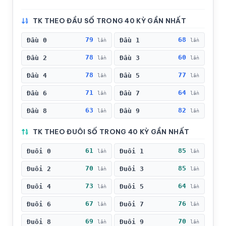
TK THEO ĐẦU SỐ TRONG 40 KỲ GẦN NHẤT
79
68
Đầu 0
Đầu 1
lần
lần
78
60
Đầu 2
Đầu 3
lần
lần
78
77
Đầu 4
Đầu 5
lần
lần
71
64
Đầu 6
Đầu 7
lần
lần
63
82
Đầu 8
Đầu 9
lần
lần
TK THEO ĐUÔI SỐ TRONG 40 KỲ GẦN NHẤT
61
85
Đuôi 0
Đuôi 1
lần
lần
70
85
Đuôi 2
Đuôi 3
lần
lần
73
64
Đuôi 4
Đuôi 5
lần
lần
67
76
Đuôi 6
Đuôi 7
lần
lần
69
70
Đuôi 8
Đuôi 9
lần
lần