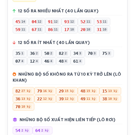
12 SỐ RA NHIỀU NHẤT (40 LẦN QUAY)
45
04
91
93
52
53
14
12
12
12
11
11
59
67
86
17
20
31
11
11
11
10
10
10
12 SỐ RA ÍT NHẤT (40 LẦN QUAY)
35
36
50
82
34
70
75
1
2
2
2
3
3
3
07
12
46
48
61
4
4
4
4
4
NHỮNG BỘ SỐ KHÔNG RA TỪ 10 KỲ TRỞ LÊN (LÔ
KHAN)
82
79
29
48
15
27 kỳ
16 kỳ
15 kỳ
15 kỳ
13 kỳ
36
22
39
49
38
13 kỳ
12 kỳ
12 kỳ
11 kỳ
10 kỳ
70
10 kỳ
NHỮNG BỘ SỐ XUẤT HIỆN LIÊN TIẾP (LÔ RƠI)
54
64
2 kỳ
2 kỳ