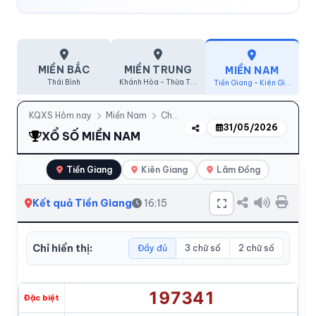
MIỀN BẮC
MIỀN TRUNG
MIỀN NAM
Thái Bình
Khánh Hòa - Thừa Thiên Huế - Kon Tum
Tiền Giang - Kiên Giang - 
KQXS Hôm nay
Miền Nam
Chủ nhật
31/05/2026
XỔ SỐ MIỀN NAM
Tiền Giang
Kiên Giang
Lâm Đồng
Kết quả Tiền Giang
16:15
Chỉ hiển thị:
Đầy đủ
3 chữ số
2 chữ số
1973
41
Đặc biệt