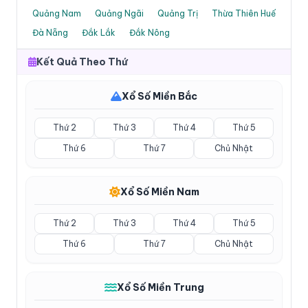
Quảng Nam
Quảng Ngãi
Quảng Trị
Thừa Thiên Huế
Đà Nẵng
Đắk Lắk
Đắk Nông
Kết Quả Theo Thứ
Xổ Số Miền Bắc
Thứ 2
Thứ 3
Thứ 4
Thứ 5
Thứ 6
Thứ 7
Chủ Nhật
Xổ Số Miền Nam
Thứ 2
Thứ 3
Thứ 4
Thứ 5
Thứ 6
Thứ 7
Chủ Nhật
Xổ Số Miền Trung