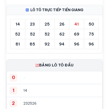
LÔ TÔ TRỰC TIẾP TIỀN GIANG
14
23
25
26
41
50
52
52
52
62
69
75
81
85
92
94
96
96
BẢNG LÔ TÔ ĐẦU
0
-
1
14
2
23
25
26