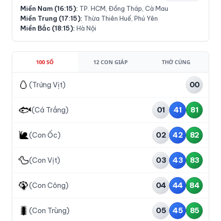
Miền Nam (16:15):
TP. HCM, Đồng Tháp, Cà Mau
Miền Trung (17:15):
Thừa Thiên Huế, Phú Yên
Miền Bắc (18:15):
Hà Nội
100 SỐ
12 CON GIÁP
THỜ CÚNG
🥚
00
(Trứng Vịt)
🐟
01
41
81
(Cá Trắng)
🐌
02
42
82
(Con Ốc)
🦆
03
43
83
(Con Vịt)
🦚
04
44
84
(Con Công)
🐛
05
45
85
(Con Trùng)