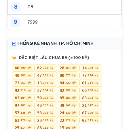
8
08
9
79
99
THỐNG KÊ NHANH TP. HỒ CHÍ MINH
ĐẶC BIỆT LÂU CHƯA RA (≥ 100 KỲ)
60
62
28
14
490 kỳ
378 kỳ
364 kỳ
339 kỳ
40
47
00
77
302 kỳ
281 kỳ
275 kỳ
274 kỳ
73
13
84
01
261 kỳ
242 kỳ
220 kỳ
214 kỳ
92
37
82
66
210 kỳ
204 kỳ
202 kỳ
200 kỳ
63
59
85
83
184 kỳ
182 kỳ
181 kỳ
163 kỳ
97
46
39
21
161 kỳ
152 kỳ
148 kỳ
147 kỳ
57
58
24
07
135 kỳ
133 kỳ
130 kỳ
129 kỳ
61
29
22
02
128 kỳ
127 kỳ
122 kỳ
115 kỳ
25
86
15
114 kỳ
112 kỳ
108 kỳ