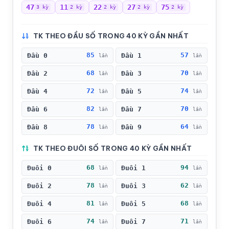
47
11
22
27
75
3 kỳ
2 kỳ
2 kỳ
2 kỳ
2 kỳ
TK THEO ĐẦU SỐ TRONG 40 KỲ GẦN NHẤT
85
57
Đầu 0
Đầu 1
lần
lần
68
70
Đầu 2
Đầu 3
lần
lần
72
74
Đầu 4
Đầu 5
lần
lần
82
70
Đầu 6
Đầu 7
lần
lần
78
64
Đầu 8
Đầu 9
lần
lần
TK THEO ĐUÔI SỐ TRONG 40 KỲ GẦN NHẤT
68
94
Đuôi 0
Đuôi 1
lần
lần
78
62
Đuôi 2
Đuôi 3
lần
lần
81
68
Đuôi 4
Đuôi 5
lần
lần
74
71
Đuôi 6
Đuôi 7
lần
lần