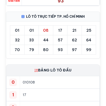
93
Giải tám
LÔ TÔ TRỰC TIẾP TP. HỒ CHÍ MINH
01
01
08
17
21
25
32
33
44
57
62
64
70
79
80
93
97
99
BẢNG LÔ TÔ ĐẦU
0
01
01
08
1
17