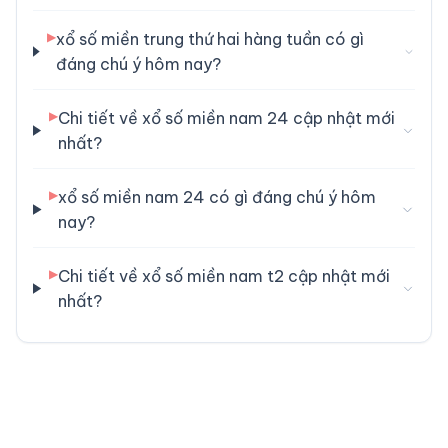
▶
xổ số miền trung thứ hai hàng tuần có gì
đáng chú ý hôm nay?
▶
Chi tiết về xổ số miền nam 24 cập nhật mới
nhất?
▶
xổ số miền nam 24 có gì đáng chú ý hôm
nay?
▶
Chi tiết về xổ số miền nam t2 cập nhật mới
nhất?