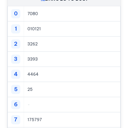
0
70
80
1
01
01
21
2
32
62
3
33
93
4
44
64
5
25
6
-
7
17
57
97