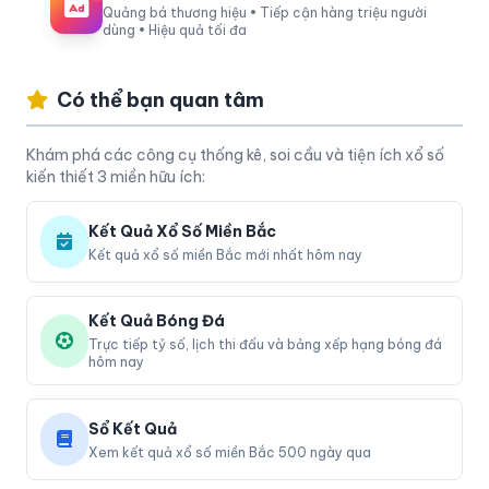
Quảng bá thương hiệu • Tiếp cận hàng triệu người
dùng • Hiệu quả tối đa
Có thể bạn quan tâm
Khám phá các công cụ thống kê, soi cầu và tiện ích xổ số
kiến thiết 3 miền hữu ích:
Kết Quả Xổ Số Miền Bắc
Kết quả xổ số miền Bắc mới nhất hôm nay
Kết Quả Bóng Đá
Trực tiếp tỷ số, lịch thi đấu và bảng xếp hạng bóng đá
hôm nay
Sổ Kết Quả
Xem kết quả xổ số miền Bắc 500 ngày qua