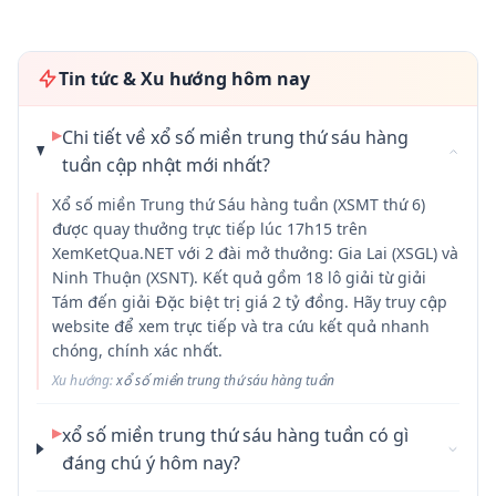
🦌
(Con Nai)
34
74
Tin tức & Xu hướng hôm nay
🐐
(Con Dê)
35
75
▶
Chi tiết về xổ số miền trung thứ sáu hàng
🧹
(Bà Vải)
36
76
tuần cập nhật mới nhất?
Xổ số miền Trung thứ Sáu hàng tuần (XSMT thứ 6)
🌤️
(Ông Trời)
37
77
được quay thưởng trực tiếp lúc 17h15 trên
XemKetQua.NET với 2 đài mở thưởng: Gia Lai (XSGL) và
👲
(Ông Địa)
38
78
Ninh Thuận (XSNT). Kết quả gồm 18 lô giải từ giải
Tám đến giải Đặc biệt trị giá 2 tỷ đồng. Hãy truy cập
🧧
website để xem trực tiếp và tra cứu kết quả nhanh
(Thần Tài)
39
79
chóng, chính xác nhất.
Xu hướng:
xổ số miền trung thứ sáu hàng tuần
🐟
(Ông Táo)
40
80
▶
xổ số miền trung thứ sáu hàng tuần có gì
đáng chú ý hôm nay?