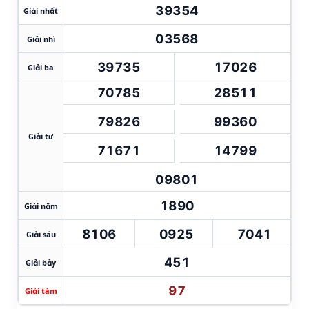
393
54
Giải nhất
035
68
Giải nhì
397
35
170
26
Giải ba
707
85
285
11
798
26
993
60
Giải tư
716
71
147
99
098
01
18
90
Giải năm
81
06
09
25
70
41
Giải sáu
4
51
Giải bảy
97
Giải tám