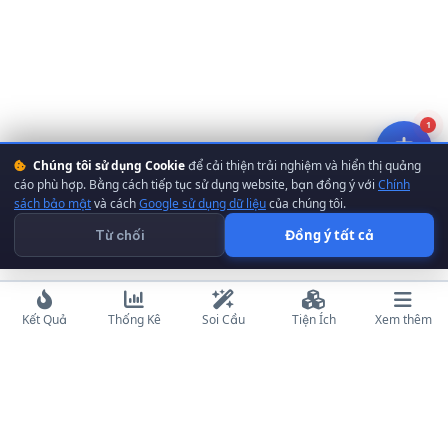
1
Chúng tôi sử dụng Cookie
để cải thiện trải nghiệm và hiển thị quảng
cáo phù hợp. Bằng cách tiếp tục sử dụng website, bạn đồng ý với
Chính
sách bảo mật
và cách
Google sử dụng dữ liệu
của chúng tôi.
Đồng ý tất cả
Từ chối
Kết Quả
Thống Kê
Soi Cầu
Tiện Ích
Xem thêm
XEMKETQUA
.NET