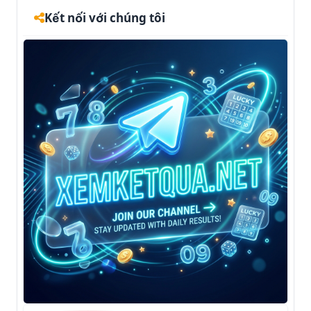
🐝
(Con Ong)
16
56
96
Kết nối với chúng tôi
🦩
(Con Hạc)
17
57
97
🐆
(Mèo Rừng)
18
58
98
🦋
(Con Bướm)
19
59
99
🐛
(Con Rết)
20
60
👧
(Cô Gái)
21
61
🕊️
(Bồ Câu)
22
62
🐒
(Con Khỉ)
23
63
🐸
(Con Ếch)
24
64