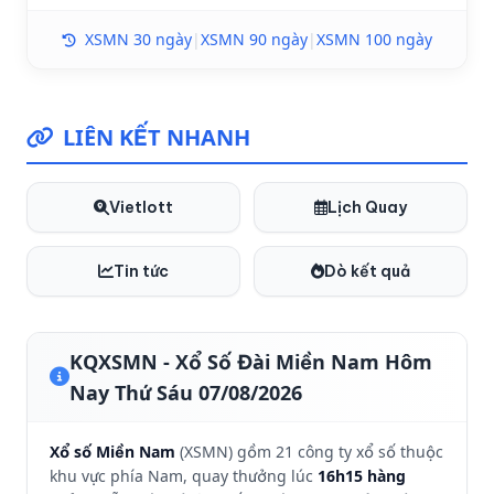
XSMN 30 ngày
|
XSMN 90 ngày
|
XSMN 100 ngày
LIÊN KẾT NHANH
Vietlott
Lịch Quay
Tin tức
Dò kết quả
KQXSMN - Xổ Số Đài Miền Nam Hôm
Nay Thứ Sáu 07/08/2026
Xổ số Miền Nam
(XSMN) gồm 21 công ty xổ số thuộc
khu vực phía Nam, quay thưởng lúc
16h15 hàng