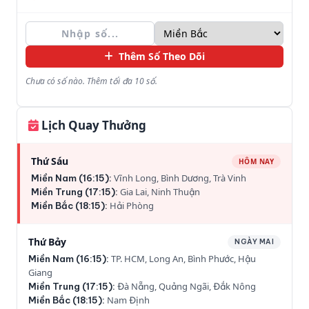
Thêm Số Theo Dõi
Chưa có số nào. Thêm tối đa 10 số.
Lịch Quay Thưởng
Thứ Sáu
HÔM NAY
Vĩnh Long, Bình Dương, Trà Vinh
Miền Nam (16:15):
Gia Lai, Ninh Thuận
Miền Trung (17:15):
Hải Phòng
Miền Bắc (18:15):
Thứ Bảy
NGÀY MAI
TP. HCM, Long An, Bình Phước, Hậu
Miền Nam (16:15):
Giang
Đà Nẵng, Quảng Ngãi, Đắk Nông
Miền Trung (17:15):
Nam Định
Miền Bắc (18:15):