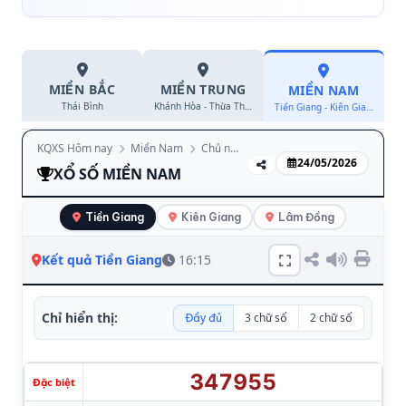
MIỀN BẮC
MIỀN TRUNG
MIỀN NAM
Thái Bình
Khánh Hòa - Thừa Thiên Huế - Kon Tum
Tiền Giang - Kiên Giang - Lâ
KQXS Hôm nay
Miền Nam
Chủ nhật
24/05/2026
XỔ SỐ MIỀN NAM
Tiền Giang
Kiên Giang
Lâm Đồng
Kết quả Tiền Giang
16:15
Chỉ hiển thị:
Đầy đủ
3 chữ số
2 chữ số
3479
55
Đặc biệt