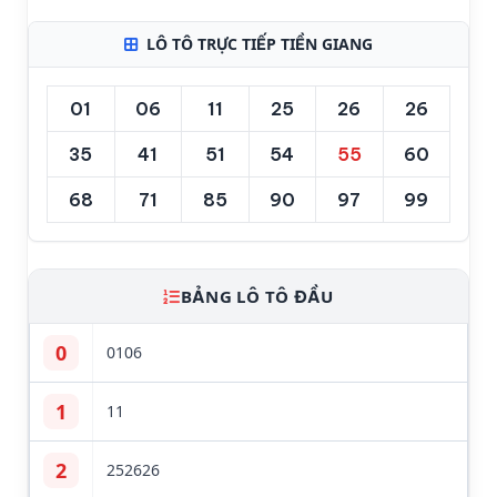
LÔ TÔ TRỰC TIẾP TIỀN GIANG
01
06
11
25
26
26
35
41
51
54
55
60
68
71
85
90
97
99
BẢNG LÔ TÔ ĐẦU
0
01
06
1
11
2
25
26
26