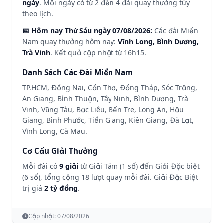
ngày
. Mỗi ngày có từ 2 đến 4 đài quay thưởng tùy
theo lịch.
📅 Hôm nay Thứ Sáu ngày 07/08/2026:
Các đài Miền
Nam quay thưởng hôm nay:
Vĩnh Long, Bình Dương,
Trà Vinh
. Kết quả cập nhật từ 16h15.
Danh Sách Các Đài Miền Nam
TP.HCM, Đồng Nai, Cần Thơ, Đồng Tháp, Sóc Trăng,
An Giang, Bình Thuận, Tây Ninh, Bình Dương, Trà
Vinh, Vũng Tàu, Bạc Liêu, Bến Tre, Long An, Hậu
Giang, Bình Phước, Tiền Giang, Kiên Giang, Đà Lạt,
Vĩnh Long, Cà Mau.
Cơ Cấu Giải Thưởng
Mỗi đài có
9 giải
từ Giải Tám (1 số) đến Giải Đặc biệt
(6 số), tổng cộng 18 lượt quay mỗi đài. Giải Đặc Biệt
trị giá
2 tỷ đồng
.
Cập nhật:
07/08/2026