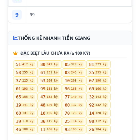
9
99
THỐNG KÊ NHANH TIỀN GIANG
ĐẶC BIỆT LÂU CHƯA RA (≥ 100 KỲ)
51
80
05
81
417 kỳ
347 kỳ
327 kỳ
273 kỳ
58
61
03
35
255 kỳ
251 kỳ
245 kỳ
233 kỳ
37
53
10
07
225 kỳ
206 kỳ
203 kỳ
196 kỳ
01
99
96
69
193 kỳ
183 kỳ
168 kỳ
166 kỳ
65
47
77
32
155 kỳ
153 kỳ
149 kỳ
143 kỳ
19
48
60
92
141 kỳ
139 kỳ
137 kỳ
132 kỳ
68
16
70
14
131 kỳ
126 kỳ
123 kỳ
120 kỳ
39
36
25
98
118 kỳ
115 kỳ
114 kỳ
112 kỳ
46
11
93
26
108 kỳ
106 kỳ
105 kỳ
104 kỳ