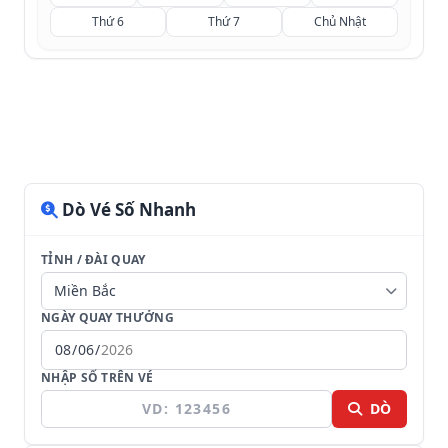
Thứ 6
Thứ 7
Chủ Nhật
Dò Vé Số Nhanh
TỈNH / ĐÀI QUAY
NGÀY QUAY THƯỞNG
NHẬP SỐ TRÊN VÉ
DÒ