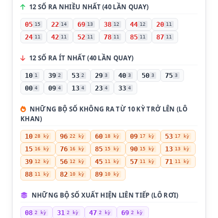
12 SỐ RA NHIỀU NHẤT (40 LẦN QUAY)
05
22
69
38
44
20
15
14
13
12
12
11
24
42
52
78
85
87
11
11
11
11
11
11
12 SỐ RA ÍT NHẤT (40 LẦN QUAY)
10
39
53
29
40
50
75
1
2
2
3
3
3
3
00
09
13
23
33
4
4
4
4
4
NHỮNG BỘ SỐ KHÔNG RA TỪ 10 KỲ TRỞ LÊN (LÔ
KHAN)
10
96
60
09
53
28 kỳ
22 kỳ
18 kỳ
17 kỳ
17 kỳ
15
76
85
90
13
16 kỳ
16 kỳ
15 kỳ
15 kỳ
13 kỳ
39
56
45
57
71
12 kỳ
12 kỳ
11 kỳ
11 kỳ
11 kỳ
88
82
89
11 kỳ
10 kỳ
10 kỳ
NHỮNG BỘ SỐ XUẤT HIỆN LIÊN TIẾP (LÔ RƠI)
08
31
47
69
2 kỳ
2 kỳ
2 kỳ
2 kỳ