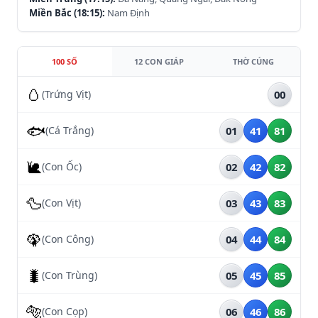
Miền Bắc (18:15):
Nam Định
100 SỐ
12 CON GIÁP
THỜ CÚNG
🥚
(Trứng Vịt)
00
🐟
(Cá Trắng)
01
41
81
🐌
(Con Ốc)
02
42
82
🦆
(Con Vịt)
03
43
83
🦚
(Con Công)
04
44
84
🐛
(Con Trùng)
05
45
85
🐅
(Con Cọp)
06
46
86