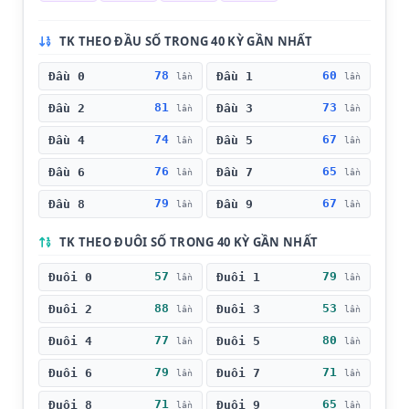
TK THEO ĐẦU SỐ TRONG 40 KỲ GẦN NHẤT
78
60
Đầu 0
Đầu 1
lần
lần
81
73
Đầu 2
Đầu 3
lần
lần
74
67
Đầu 4
Đầu 5
lần
lần
76
65
Đầu 6
Đầu 7
lần
lần
79
67
Đầu 8
Đầu 9
lần
lần
TK THEO ĐUÔI SỐ TRONG 40 KỲ GẦN NHẤT
57
79
Đuôi 0
Đuôi 1
lần
lần
88
53
Đuôi 2
Đuôi 3
lần
lần
77
80
Đuôi 4
Đuôi 5
lần
lần
79
71
Đuôi 6
Đuôi 7
lần
lần
71
65
Đuôi 8
Đuôi 9
lần
lần