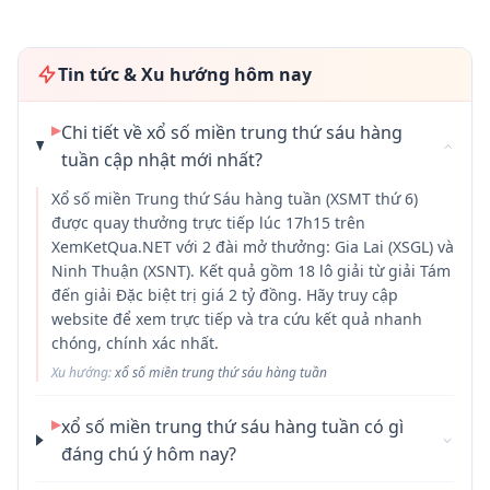
🕷️
(Con Nhện)
33
73
Tin tức & Xu hướng hôm nay
🦌
(Con Nai)
34
74
▶
Chi tiết về xổ số miền trung thứ sáu hàng
🐐
(Con Dê)
35
75
tuần cập nhật mới nhất?
🧹
(Bà Vải)
36
76
Xổ số miền Trung thứ Sáu hàng tuần (XSMT thứ 6)
được quay thưởng trực tiếp lúc 17h15 trên
🌤️
XemKetQua.NET với 2 đài mở thưởng: Gia Lai (XSGL) và
(Ông Trời)
37
77
Ninh Thuận (XSNT). Kết quả gồm 18 lô giải từ giải Tám
đến giải Đặc biệt trị giá 2 tỷ đồng. Hãy truy cập
👲
(Ông Địa)
38
78
website để xem trực tiếp và tra cứu kết quả nhanh
chóng, chính xác nhất.
🧧
(Thần Tài)
39
79
Xu hướng:
xổ số miền trung thứ sáu hàng tuần
🐟
(Ông Táo)
40
80
▶
xổ số miền trung thứ sáu hàng tuần có gì
đáng chú ý hôm nay?