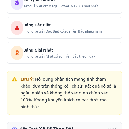
Kết quả Vietlott Mega, Power, Max 3D mới nhất
Bảng Đặc Biệt
Thống kê giải Đặc Biệt xổ số miền Bắc nhiều năm
Bảng Giải Nhất
Thống kê giải Nhất xổ số miền Bắc theo ngày
Lưu ý:
Nội dung phân tích mang tính tham
khảo, dựa trên thống kê lịch sử. Kết quả xổ số là
ngẫu nhiên và không thể xác định chính xác
100%. Không khuyến khích cờ bạc dưới mọi
hình thức.
44 đài