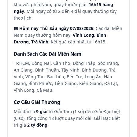
khu vực phía Nam, quay thưởng lúc
16h15 hàng
ngày
. Mỗi ngày có từ 2 đến 4 đài quay thưởng tùy
theo lịch.
📅 Hôm nay Thứ Sáu ngày 07/08/2026:
Các đài Miền
Nam quay thưởng hôm nay:
Vĩnh Long, Bình
Dương, Trà Vinh
. Kết quả cập nhật từ 16h15.
Danh Sách Các Đài Miền Nam
TP.HCM, Đồng Nai, Cần Thơ, Đồng Tháp, Sóc Trăng,
An Giang, Bình Thuận, Tây Ninh, Bình Dương, Trà
Vinh, Vũng Tàu, Bạc Liêu, Bến Tre, Long An, Hậu
Giang, Bình Phước, Tiền Giang, Kiên Giang, Đà Lạt,
Vĩnh Long, Cà Mau.
Cơ Cấu Giải Thưởng
Mỗi đài có
9 giải
từ Giải Tám (1 số) đến Giải Đặc biệt
(6 số), tổng cộng 18 lượt quay mỗi đài. Giải Đặc Biệt
trị giá
2 tỷ đồng
.