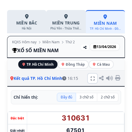
MIỀN BẮC
MIỀN TRUNG
MIỀN NAM
Hà Nội
Phú Yên - Thừa Thiên Huế
TP. Hồ Chí Minh - Đồng Tháp 
KQXS Hôm nay
Miền Nam
Thứ 2
13/04/2026
XỔ SỐ MIỀN NAM
TP. Hồ Chí Minh
Đồng Tháp
Cà Mau
Kết quả TP. Hồ Chí Minh
16:15
Chỉ hiển thị:
Đầy đủ
3 chữ số
2 chữ số
3106
31
Đặc biệt
675
01
Giải nhất