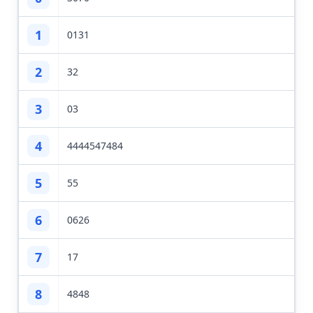
1
01
31
2
32
3
03
4
44
44
54
74
84
5
55
6
06
26
7
17
8
48
48