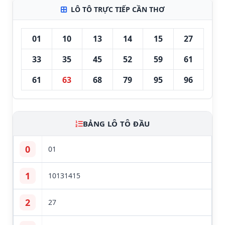
LÔ TÔ TRỰC TIẾP CẦN THƠ
01
10
13
14
15
27
33
35
45
52
59
61
61
63
68
79
95
96
BẢNG LÔ TÔ ĐẦU
0
01
1
10
13
14
15
2
27