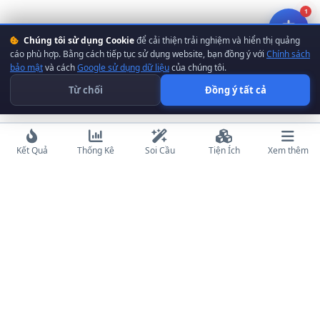
1
Chúng tôi sử dụng Cookie
để cải thiện trải nghiệm và hiển thị quảng
cáo phù hợp. Bằng cách tiếp tục sử dụng website, bạn đồng ý với
Chính sách
bảo mật
và cách
Google sử dụng dữ liệu
của chúng tôi.
Từ chối
Đồng ý tất cả
Kết Quả
Thống Kê
Soi Cầu
Tiện Ích
Xem thêm
XEMKETQUA
.NET
Hệ thống cập nhật kết quả xổ số kiến thiết trực tuyến nhanh
nhất, chính xác cho cả 3 miền Bắc, Trung, Nam. Cập nhật liên
tục 24/7.
4.8
/5 (9,218 bình chọn)