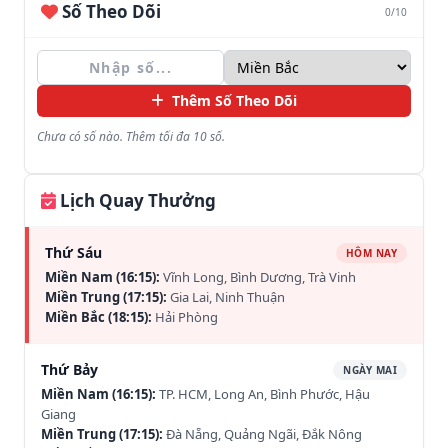
Số Theo Dõi
0/10
Thêm Số Theo Dõi
Chưa có số nào. Thêm tối đa 10 số.
Lịch Quay Thưởng
Thứ Sáu
HÔM NAY
Miền Nam (16:15):
Vĩnh Long, Bình Dương, Trà Vinh
Miền Trung (17:15):
Gia Lai, Ninh Thuận
Miền Bắc (18:15):
Hải Phòng
Thứ Bảy
NGÀY MAI
Miền Nam (16:15):
TP. HCM, Long An, Bình Phước, Hậu
Giang
Miền Trung (17:15):
Đà Nẵng, Quảng Ngãi, Đắk Nông