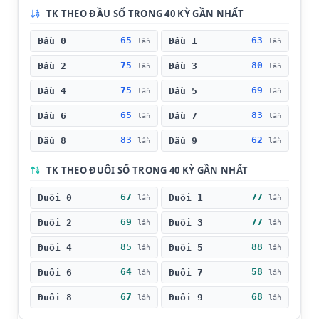
TK THEO ĐẦU SỐ TRONG 40 KỲ GẦN NHẤT
65
63
Đầu 0
Đầu 1
lần
lần
75
80
Đầu 2
Đầu 3
lần
lần
75
69
Đầu 4
Đầu 5
lần
lần
65
83
Đầu 6
Đầu 7
lần
lần
83
62
Đầu 8
Đầu 9
lần
lần
TK THEO ĐUÔI SỐ TRONG 40 KỲ GẦN NHẤT
67
77
Đuôi 0
Đuôi 1
lần
lần
69
77
Đuôi 2
Đuôi 3
lần
lần
85
88
Đuôi 4
Đuôi 5
lần
lần
64
58
Đuôi 6
Đuôi 7
lần
lần
67
68
Đuôi 8
Đuôi 9
lần
lần