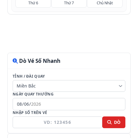
Thứ 6
Thứ 7
Chủ Nhật
Dò Vé Số Nhanh
TỈNH / ĐÀI QUAY
NGÀY QUAY THƯỞNG
NHẬP SỐ TRÊN VÉ
DÒ