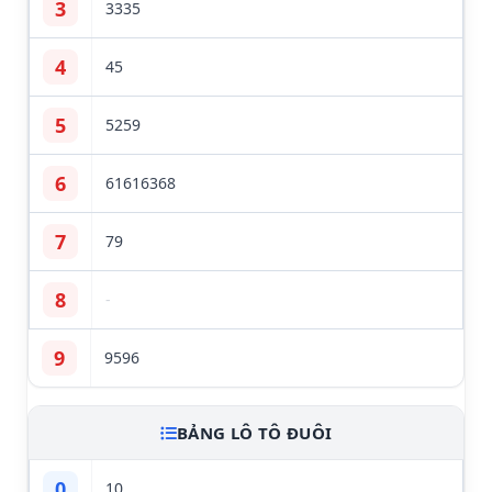
3
33
35
4
45
5
52
59
6
61
61
63
68
7
79
8
-
9
95
96
BẢNG LÔ TÔ ĐUÔI
0
10