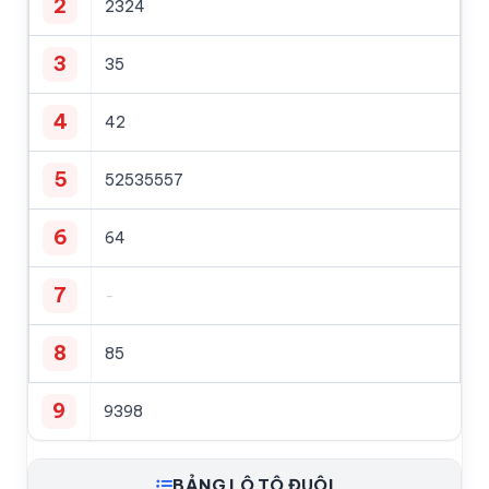
2
23
24
3
35
4
42
5
52
53
55
57
6
64
7
-
8
85
9
93
98
BẢNG LÔ TÔ ĐUÔI