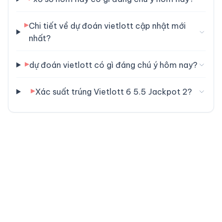
▶
Chi tiết về dự đoán vietlott cập nhật mới
nhất?
▶
dự đoán vietlott có gì đáng chú ý hôm nay?
▶
Xác suất trúng Vietlott 6 5.5 Jackpot 2?