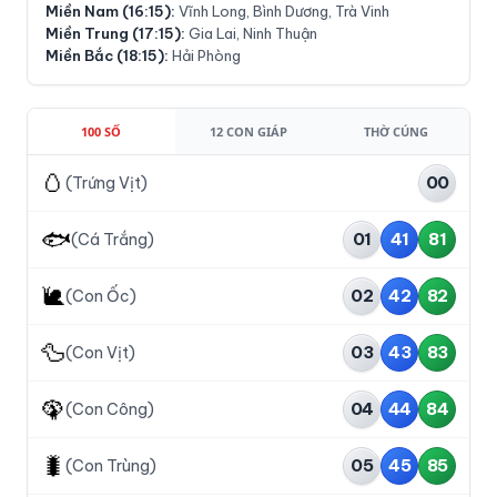
Miền Nam (16:15):
Vĩnh Long, Bình Dương, Trà Vinh
Miền Trung (17:15):
Gia Lai, Ninh Thuận
Miền Bắc (18:15):
Hải Phòng
100 SỐ
12 CON GIÁP
THỜ CÚNG
🥚
00
(Trứng Vịt)
🐟
01
41
81
(Cá Trắng)
🐌
02
42
82
(Con Ốc)
🦆
03
43
83
(Con Vịt)
🦚
04
44
84
(Con Công)
🐛
05
45
85
(Con Trùng)