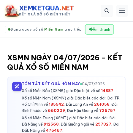
XEMKETQUA
.NET
KẾT QUẢ XỔ SỐ KIẾN THIẾT
Đang quay xổ số
Miền Nam
trực tiếp
XSMN NGÀY 04/07/2026 - KẾT
QUẢ XỔ SỐ MIỀN NAM
TÓM TẮT KẾT QUẢ HÔM NAY
04/07/2026
Xổ số Miền Bắc (XSMB) giải Đặc biệt về số
14887
.
Xổ số Miền Nam (XSMN) giải Đặc biệt các đài: Đài TP.
Hồ Chí Minh về
185542
, Đài Long An về
261058
, Đài
Bình Phước về
660209
, Đài Hậu Giang về
726757
.
Xổ số Miền Trung (XSMT) giải Đặc biệt các đài: Đài
Đà Nẵng về
912568
, Đài Quảng Ngãi về
257327
, Đài
Đắk Nông về
475467
.