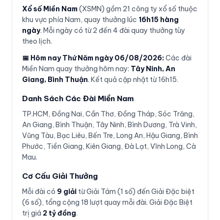
Xổ số Miền Nam
(XSMN) gồm 21 công ty xổ số thuộc
khu vực phía Nam, quay thưởng lúc
16h15 hàng
ngày
. Mỗi ngày có từ 2 đến 4 đài quay thưởng tùy
theo lịch.
📅 Hôm nay Thứ Năm ngày 06/08/2026:
Các đài
Miền Nam quay thưởng hôm nay:
Tây Ninh, An
Giang, Bình Thuận
. Kết quả cập nhật từ 16h15.
Danh Sách Các Đài Miền Nam
TP.HCM, Đồng Nai, Cần Thơ, Đồng Tháp, Sóc Trăng,
An Giang, Bình Thuận, Tây Ninh, Bình Dương, Trà Vinh,
Vũng Tàu, Bạc Liêu, Bến Tre, Long An, Hậu Giang, Bình
Phước, Tiền Giang, Kiên Giang, Đà Lạt, Vĩnh Long, Cà
Mau.
Cơ Cấu Giải Thưởng
Mỗi đài có
9 giải
từ Giải Tám (1 số) đến Giải Đặc biệt
(6 số), tổng cộng 18 lượt quay mỗi đài. Giải Đặc Biệt
trị giá
2 tỷ đồng
.