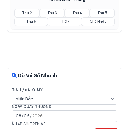
Thứ 2
Thứ 3
Thứ 4
Thứ 5
Thứ 6
Thứ 7
Chủ Nhật
Dò Vé Số Nhanh
TỈNH / ĐÀI QUAY
NGÀY QUAY THƯỞNG
NHẬP SỐ TRÊN VÉ