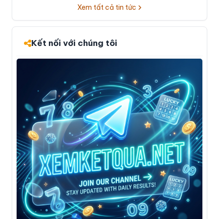
Xem tất cả tin tức
🐁
15
55
95
(Con Chuột)
🐝
16
56
96
(Con Ong)
Kết nối với chúng tôi
🦩
17
57
97
(Con Hạc)
🐆
18
58
98
(Mèo Rừng)
🦋
19
59
99
(Con Bướm)
🐛
20
60
(Con Rết)
👧
21
61
(Cô Gái)
🕊️
22
62
(Bồ Câu)
🐒
23
63
(Con Khỉ)