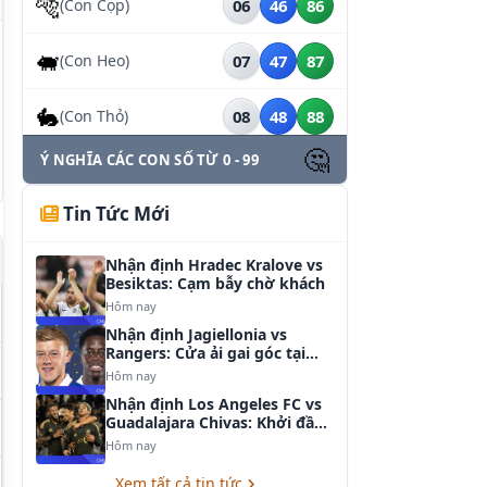
🐅
(Con Cọp)
06
46
86
🐖
(Con Heo)
07
47
87
🐇
(Con Thỏ)
08
48
88
🤔
Ý NGHĨA CÁC CON SỐ TỪ 0 - 99
🐃
(Con Trâu)
09
49
89
Tin Tức Mới
🐉
(Rồng Nằm)
10
50
90
Nhận định Hradec Kralove vs
🐕
(Con Chó)
11
51
91
Besiktas: Cạm bẫy chờ khách
Hôm nay
🐎
Nhận định Jagiellonia vs
(Con Ngựa)
12
52
92
Rangers: Cửa ải gai góc tại
Białystok
Hôm nay
🐘
(Con Voi)
13
53
93
Nhận định Los Angeles FC vs
Guadalajara Chivas: Khởi đầu
thuận lợi, 9h30 ngày 6/8/2026
🐈
Hôm nay
(Mèo Nhà)
14
54
94
Xem tất cả tin tức