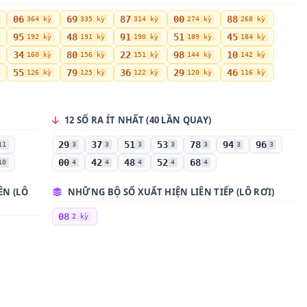
06
69
87
00
88
364 kỳ
335 kỳ
314 kỳ
274 kỳ
268 kỳ
95
48
91
51
45
192 kỳ
191 kỳ
190 kỳ
189 kỳ
184 kỳ
34
80
22
98
10
160 kỳ
156 kỳ
151 kỳ
144 kỳ
142 kỳ
55
79
36
29
46
126 kỳ
125 kỳ
122 kỳ
120 kỳ
116 kỳ
12 SỐ RA ÍT NHẤT (40 LẦN QUAY)
29
37
51
53
78
94
96
11
3
3
3
3
3
3
3
00
42
48
52
68
10
4
4
4
4
4
ÊN (LÔ
NHỮNG BỘ SỐ XUẤT HIỆN LIÊN TIẾP (LÔ RƠI)
08
2 kỳ