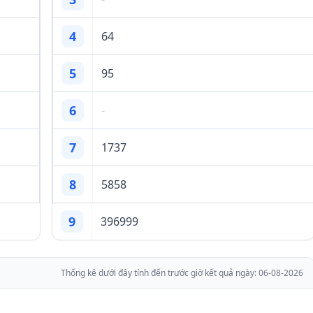
4
64
5
95
6
-
7
17
37
8
58
58
9
39
69
99
Thống kê dưới đây tính đến trước giờ kết quả ngày: 06-08-2026