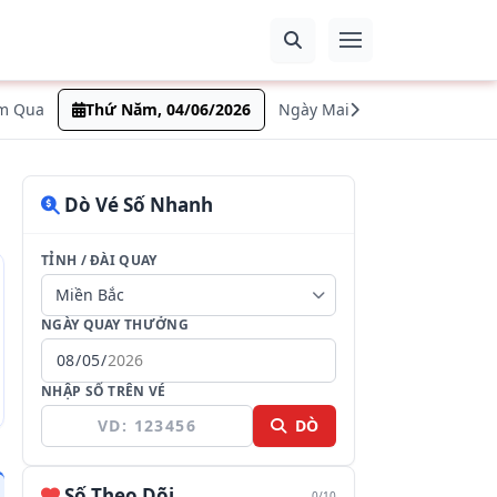
m Qua
Thứ Năm, 04/06/2026
Ngày Mai
Dò Vé Số Nhanh
TỈNH / ĐÀI QUAY
NGÀY QUAY THƯỞNG
NHẬP SỐ TRÊN VÉ
DÒ
Số Theo Dõi
0/10