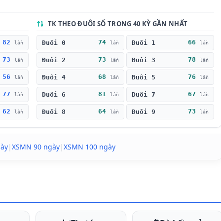
TK THEO ĐUÔI SỐ TRONG 40 KỲ GẦN NHẤT
82
74
66
Đuôi 0
Đuôi 1
lần
lần
lần
73
73
78
Đuôi 2
Đuôi 3
lần
lần
lần
56
68
76
Đuôi 4
Đuôi 5
lần
lần
lần
77
81
67
Đuôi 6
Đuôi 7
lần
lần
lần
62
64
73
Đuôi 8
Đuôi 9
lần
lần
lần
ày
|
XSMN 90 ngày
|
XSMN 100 ngày