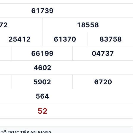
617
39
72
185
58
254
12
613
70
837
58
661
99
047
37
46
02
59
02
67
20
5
64
52
 TÔ TRỰC TIẾP AN GIANG