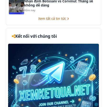
Nhận định Botosani vs Corvinul: Thắng sẽ
không dễ dàng
🐈
Hôm nay
(Mèo Nhà)
14
54
94
Xem tất cả tin tức
🐁
(Con Chuột)
15
55
95
🐝
(Con Ong)
16
56
96
Kết nối với chúng tôi
🦩
(Con Hạc)
17
57
97
🐆
(Mèo Rừng)
18
58
98
🦋
(Con Bướm)
19
59
99
🐛
(Con Rết)
20
60
👧
(Cô Gái)
21
61