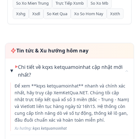
So Xo Mien Trung
Trực Tiếp Xsmb
So Xo Mb
🦐
(Con Tôm)
31
71
Xshg
Xsdl
So Ket Qua
Xo So Hom Nay
Xstth
🐍
(Con Rắn)
32
72
🕷️
(Con Nhện)
33
73
Tin tức & Xu hướng hôm nay
🦌
(Con Nai)
34
74
▶
Chi tiết về kqxs ketquamoinhat cập nhật mới
🐐
(Con Dê)
35
75
nhất?
🧹
(Bà Vải)
36
76
Để xem **kqxs ketquamoinhat** nhanh và chính xác
nhất, hãy truy cập XemKetQua.NET. Chúng tôi cập
🌤️
nhật trực tiếp kết quả xổ số 3 miền (Bắc - Trung - Nam)
(Ông Trời)
37
77
và Vietlott liên tục hàng ngày từ 16h15. Hệ thống còn
cung cấp tính năng dò vé số tự động, thống kê lô gan,
👲
(Ông Địa)
38
78
đầu đuôi chuẩn xác và hoàn toàn miễn phí.
Xu hướng:
kqxs ketquamoinhat
🧧
(Thần Tài)
39
79