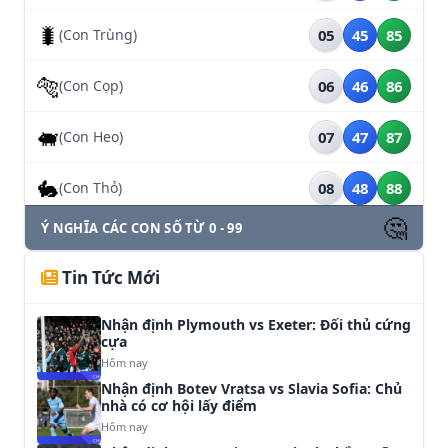
🐛
(Con Trùng)
05
45
85
🐅
(Con Cọp)
06
46
86
🐖
(Con Heo)
07
47
87
🐇
(Con Thỏ)
08
48
88
🤔
Ý NGHĨA CÁC CON SỐ TỪ 0 - 99
🐃
(Con Trâu)
09
49
89
Tin Tức Mới
🐉
(Rồng Nằm)
10
50
90
Nhận định Plymouth vs Exeter: Đối thủ cứng
🐕
(Con Chó)
11
51
91
cựa
Hôm nay
🐎
Nhận định Botev Vratsa vs Slavia Sofia: Chủ
(Con Ngựa)
12
52
92
nhà có cơ hội lấy điểm
Hôm nay
🐘
(Con Voi)
13
53
93