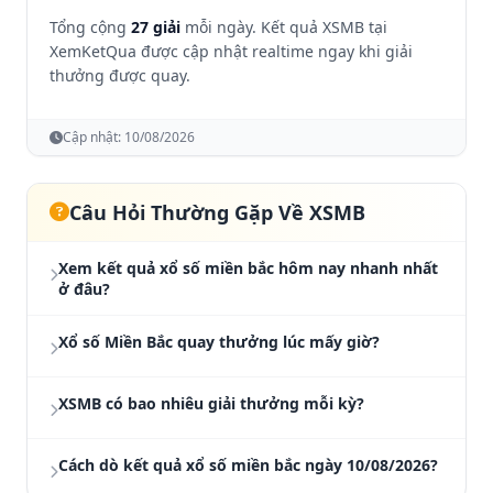
Tổng cộng
27 giải
mỗi ngày. Kết quả XSMB tại
XemKetQua được cập nhật realtime ngay khi giải
thưởng được quay.
Cập nhật:
10/08/2026
Câu Hỏi Thường Gặp Về XSMB
Xem kết quả xổ số miền bắc hôm nay nhanh nhất
ở đâu?
Để xem trực tiếp xsmb hôm nay nhanh và chính
Xổ số Miền Bắc quay thưởng lúc mấy giờ?
xác nhất, bạn có thể truy cập XEMKETQUA.NET
lúc 18h15. Kết quả sẽ tự động nhảy số không cần
Xổ số Miền Bắc (XSMB) quay thưởng lúc 18h15
F5.
XSMB có bao nhiêu giải thưởng mỗi kỳ?
hàng ngày, phát trực tiếp trên kênh VTV. Kết quả
thường được công bố đầy đủ vào khoảng 18h30.
Mỗi kỳ quay XSMB có tổng cộng 27 giải: 1 Giải
Cách dò kết quả xổ số miền bắc ngày 10/08/2026?
Đặc Biệt (5 số), 1 Giải Nhất (5 số), 2 Giải Nhì (5 số),