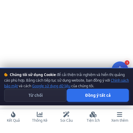
1
Chúng tôi sử dụng Cookie
để cải thiện trải nghiệm và hiển thị quảng
cáo phù hợp. Bằng cách tiếp tục sử dụng website, bạn đồng ý với
Chính sách
bảo mật
và cách
Google sử dụng dữ liệu
của chúng tôi.
Từ chối
Đồng ý tất cả
Kết Quả
Thống Kê
Soi Cầu
Tiện Ích
Xem thêm