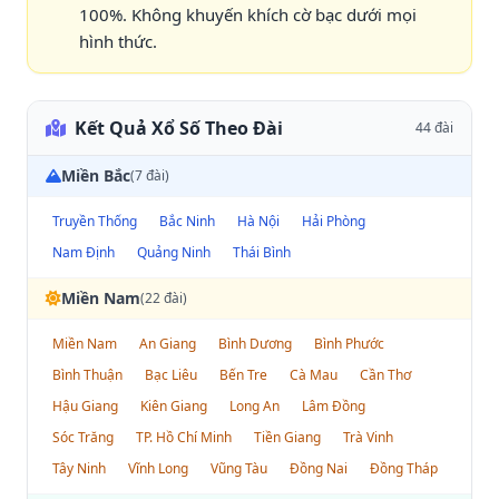
100%. Không khuyến khích cờ bạc dưới mọi
hình thức.
Kết Quả Xổ Số Theo Đài
44 đài
Miền Bắc
(7 đài)
Truyền Thống
Bắc Ninh
Hà Nội
Hải Phòng
Nam Định
Quảng Ninh
Thái Bình
Miền Nam
(22 đài)
Miền Nam
An Giang
Bình Dương
Bình Phước
Bình Thuận
Bạc Liêu
Bến Tre
Cà Mau
Cần Thơ
Hậu Giang
Kiên Giang
Long An
Lâm Đồng
Sóc Trăng
TP. Hồ Chí Minh
Tiền Giang
Trà Vinh
Tây Ninh
Vĩnh Long
Vũng Tàu
Đồng Nai
Đồng Tháp