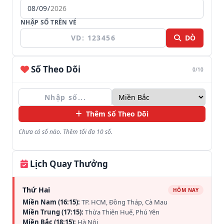
NHẬP SỐ TRÊN VÉ
DÒ
Số Theo Dõi
0/10
Thêm Số Theo Dõi
Chưa có số nào. Thêm tối đa 10 số.
Lịch Quay Thưởng
Thứ Hai
HÔM NAY
Miền Nam (16:15):
TP. HCM, Đồng Tháp, Cà Mau
Miền Trung (17:15):
Thừa Thiên Huế, Phú Yên
Miền Bắc (18:15):
Hà Nội