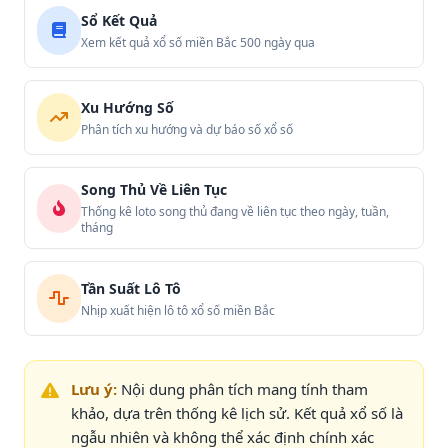
Sổ Kết Quả
Xem kết quả xổ số miền Bắc 500 ngày qua
Xu Hướng Số
Phân tích xu hướng và dự báo số xổ số
Song Thủ Về Liên Tục
Thống kê loto song thủ đang về liên tục theo ngày, tuần,
tháng
Tần Suất Lô Tô
Nhịp xuất hiện lô tô xổ số miền Bắc
Lưu ý:
Nội dung phân tích mang tính tham
khảo, dựa trên thống kê lịch sử. Kết quả xổ số là
ngẫu nhiên và không thể xác định chính xác