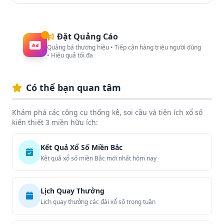
6 Giải Ba (5 số), 4 Giải Tư (4 số), 6 Giải Năm (4 số),
Bạn có thể sử dụng công cụ Dò Xổ Số trên
3 Giải Sáu (3 số), và 4 Giải Bảy (2 số).
XEMKETQUA để tra cứu kết quả miền bắc ngày
hôm nay hoặc dùng sổ kết quả để xem xổ số
Đặt Quảng Cáo
miền bắc hôm qua.
Quảng bá thương hiệu • Tiếp cận hàng triệu người dùng
• Hiệu quả tối đa
Có thể bạn quan tâm
Khám phá các công cụ thống kê, soi cầu và tiện ích xổ số
kiến thiết 3 miền hữu ích:
Kết Quả Xổ Số Miền Bắc
Kết quả xổ số miền Bắc mới nhất hôm nay
Lịch Quay Thưởng
Lịch quay thưởng các đài xổ số trong tuần