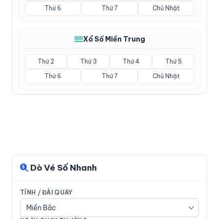
Thứ 6
Thứ 7
Chủ Nhật
Xổ Số Miền Trung
Thứ 2
Thứ 3
Thứ 4
Thứ 5
Thứ 6
Thứ 7
Chủ Nhật
Dò Vé Số Nhanh
TỈNH / ĐÀI QUAY