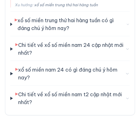
🧧
39
79
(Thần Tài)
Xu hướng:
xổ số miền trung thứ hai hàng tuần
🐟
▶
xổ số miền trung thứ hai hàng tuần có gì
40
80
(Ông Táo)
đáng chú ý hôm nay?
▶
Chi tiết về xổ số miền nam 24 cập nhật mới
nhất?
▶
xổ số miền nam 24 có gì đáng chú ý hôm
nay?
▶
Chi tiết về xổ số miền nam t2 cập nhật mới
nhất?