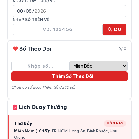
NGÀY QUAY THƯỞNG
NHẬP SỐ TRÊN VÉ
DÒ
Số Theo Dõi
0/10
Thêm Số Theo Dõi
Chưa có số nào. Thêm tối đa 10 số.
Lịch Quay Thưởng
Thứ Bảy
HÔM NAY
Miền Nam (16:15):
TP. HCM, Long An, Bình Phước, Hậu
Giang