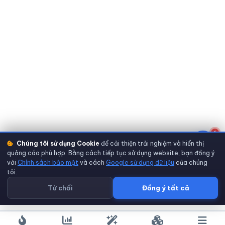
1
Chúng tôi sử dụng Cookie
để cải thiện trải nghiệm và hiển thị
quảng cáo phù hợp. Bằng cách tiếp tục sử dụng website, bạn đồng ý
với
Chính sách bảo mật
và cách
Google sử dụng dữ liệu
của chúng
tôi.
Từ chối
Đồng ý tất cả