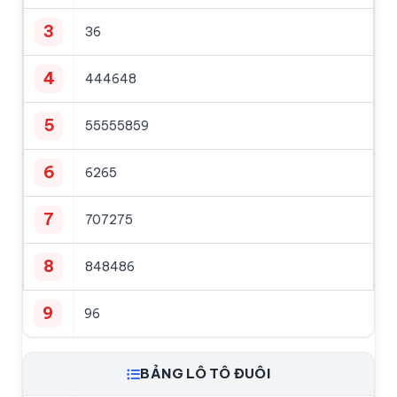
3
36
4
44
46
48
5
55
55
58
59
6
62
65
7
70
72
75
8
84
84
86
9
96
BẢNG LÔ TÔ ĐUÔI