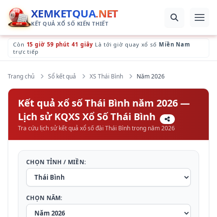
XEMKETQUA
.NET
KẾT QUẢ XỔ SỐ KIẾN THIẾT
Còn
15 giờ 59 phút 40 giây
Là tới giờ quay xổ số
Miền Nam
trực tiếp
Trang chủ
Sổ kết quả
XS Thái Bình
Năm 2026
Kết quả xổ số Thái Bình năm 2026 —
Lịch sử KQXS Xổ Số Thái Bình
Tra cứu lịch sử kết quả xổ số đài Thái Bình trong năm 2026
CHỌN TỈNH / MIỀN:
CHỌN NĂM: