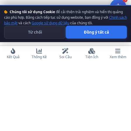
Chúng tôi sử dụng Cookie
để cải thiện trải nghiệm và hiển thị quảng
cáo phù hợp. Bằng cách tiếp tục sử dụng website, bạn đồng ý với
Chính sách
bảo mật
và cách
Google sử dụng dữ liệu
của chúng tôi.
Từ chối
Đồng ý tất cả
Kết Quả
Thống Kê
Soi Cầu
Tiện Ích
Xem thêm
XEMKETQUA
.NET
Hệ thống cập nhật kết quả xổ số kiến thiết trực tuyến nhanh
nhất, chính xác cho cả 3 miền Bắc, Trung, Nam. Cập nhật liên
tục 24/7.
4.8
/5 (9,218 bình chọn)