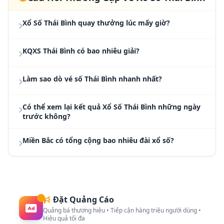
Xổ Số Thái Bình quay thưởng lúc mấy giờ?
Xổ Số Thái Bình (XSMB) quay thưởng vào lúc 18h15
KQXS Thái Bình có bao nhiêu giải?
hàng ngày. Kết quả được cập nhật trực tiếp tại
XEMKETQUA.NET ngay khi từng giải được công bố
Mỗi kỳ quay Xổ Số Thái Bình có tổng cộng 27 giải
từ trường quay.
Làm sao dò vé số Thái Bình nhanh nhất?
thưởng. Giải Đặc Biệt gồm 5 chữ số, trị giá 1 tỷ
đồng cho vé trùng toàn bộ số.
Bạn có thể sử dụng công cụ Dò Xổ Số trên
Có thể xem lại kết quả Xổ Số Thái Bình những ngày
XEMKETQUA: chọn đài Thái Bình, nhập số trên vé,
trước không?
hệ thống sẽ tự động đối chiếu với kết quả Xổ Số
Thái Bình mới nhất và hiển thị ngay kết quả
Có. XEMKETQUA lưu trữ toàn bộ lịch sử kết quả Xổ
Miền Bắc có tổng cộng bao nhiêu đài xổ số?
trúng/trượt.
Số Thái Bình từ năm 2014 đến nay. Bạn có thể tra
cứu bất kỳ ngày nào qua trang Sổ Kết Quả hoặc
Miền Bắc có tổng cộng 7 đài xổ số kiến thiết, bao
trang riêng /xo-so-thai-binh với bộ chọn khoảng
gồm Thái Bình. Các đài luân phiên quay thưởng
ngày linh hoạt.
theo lịch cố định hàng tuần, mỗi ngày có từ 2-4 đài
quay thưởng.
Đặt Quảng Cáo
Quảng bá thương hiệu • Tiếp cận hàng triệu người dùng •
Hiệu quả tối đa