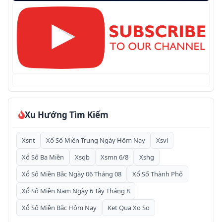
🦅
(Con Ó)
25
65
🐲
(Rồng Bay)
26
66
🐢
(Con Rùa)
27
67
🐓
(Con Gà)
28
68
🐍
Xu Hướng Tìm Kiếm
(Con Lươn)
29
69
🐟
Xsnt
Xổ Số Miền Trung Ngày Hôm Nay
Xsvl
(Cá Đen)
30
70
Xổ Số Ba Miền
Xsqb
Xsmn 6/8
Xshg
🦐
(Con Tôm)
31
71
Xổ Số Miền Bắc Ngày 06 Tháng 08
Xổ Số Thành Phố
🐍
Xổ Số Miền Nam Ngày 6 Tây Tháng 8
(Con Rắn)
32
72
Xổ Số Miền Bắc Hôm Nay
Ket Qua Xo So
🕷️
(Con Nhện)
33
73