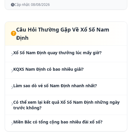
Cập nhật:
08/08/2026
Câu Hỏi Thường Gặp Về Xổ Số Nam
Định
Xổ Số Nam Định quay thưởng lúc mấy giờ?
Xổ Số Nam Định (XSMB) quay thưởng vào lúc 18h15
KQXS Nam Định có bao nhiêu giải?
hàng ngày. Kết quả được cập nhật trực tiếp tại
XEMKETQUA.NET ngay khi từng giải được công bố
Mỗi kỳ quay Xổ Số Nam Định có tổng cộng 27 giải
từ trường quay.
Làm sao dò vé số Nam Định nhanh nhất?
thưởng. Giải Đặc Biệt gồm 5 chữ số, trị giá 1 tỷ
đồng cho vé trùng toàn bộ số.
Bạn có thể sử dụng công cụ Dò Xổ Số trên
Có thể xem lại kết quả Xổ Số Nam Định những ngày
XEMKETQUA: chọn đài Nam Định, nhập số trên vé,
trước không?
hệ thống sẽ tự động đối chiếu với kết quả Xổ Số
Nam Định mới nhất và hiển thị ngay kết quả
Có. XEMKETQUA lưu trữ toàn bộ lịch sử kết quả Xổ
Miền Bắc có tổng cộng bao nhiêu đài xổ số?
trúng/trượt.
Số Nam Định từ năm 2014 đến nay. Bạn có thể tra
cứu bất kỳ ngày nào qua trang Sổ Kết Quả hoặc