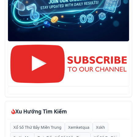
🕊️
(Bồ Câu)
22
62
🐒
(Con Khỉ)
23
63
🐸
(Con Ếch)
24
64
🦅
(Con Ó)
25
65
🐲
(Rồng Bay)
26
66
🐢
(Con Rùa)
27
67
🐓
(Con Gà)
28
68
🐍
Xu Hướng Tìm Kiếm
(Con Lươn)
29
69
🐟
Xổ Số Thứ Bảy Miền Trung
Xemketqua
Xskh
(Cá Đen)
30
70