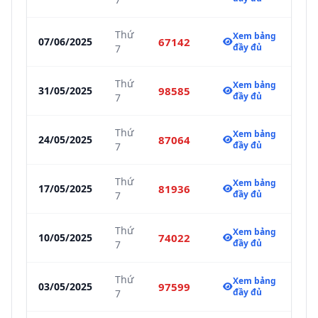
Thứ
Xem bảng
07/06/2025
67142
đầy đủ
7
Thứ
Xem bảng
31/05/2025
98585
đầy đủ
7
Thứ
Xem bảng
24/05/2025
87064
đầy đủ
7
Thứ
Xem bảng
17/05/2025
81936
đầy đủ
7
Thứ
Xem bảng
10/05/2025
74022
đầy đủ
7
Thứ
Xem bảng
03/05/2025
97599
đầy đủ
7