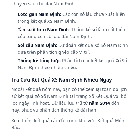
chuyên sâu cho đài Nam Định:
Loto gan Nam Định
:
Các con số lâu chưa xuất hiện
trong kết quả XS Nam Định.
Tần suất loto Nam Định
:
Thống kê số lần xuất hiện
của từng con số loto đài Nam Định.
Soi cầu Nam Định
:
Dự đoán kết quả Xổ Số Nam Định
dựa trên phân tích ghép cặp vị trí.
Thống kê tổng hợp
:
Phân tích chi tiết kết quả Xổ Số
Nam Định theo nhiều chiều.
Tra Cứu Kết Quả XS Nam Định Nhiều Ngày
Ngoài kết quả hôm nay, bạn có thể xem lại toàn bộ
lịch
sử kết quả Xổ Số Nam Định
tại trang Sổ Kết Quả với bộ
lọc ngày linh hoạt. Dữ liệu lưu trữ từ
năm 2014
đến
nay, phục vụ phân tích thống kê dài hạn.
Xem thêm kết quả các đài cùng khu vực:
Kết quả Miền
Bắc
.