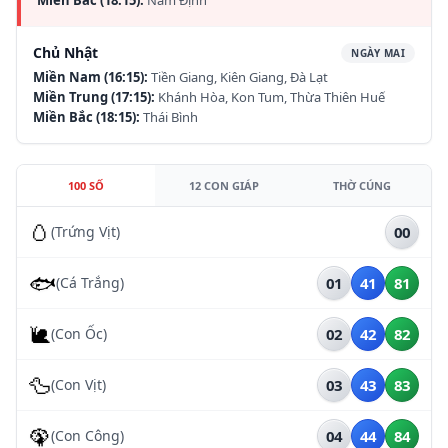
Miền Bắc (18:15):
Nam Định
Chủ Nhật
NGÀY MAI
Miền Nam (16:15):
Tiền Giang, Kiên Giang, Đà Lạt
Miền Trung (17:15):
Khánh Hòa, Kon Tum, Thừa Thiên Huế
Miền Bắc (18:15):
Thái Bình
100 SỐ
12 CON GIÁP
THỜ CÚNG
🥚
(Trứng Vịt)
00
🐟
(Cá Trắng)
01
41
81
🐌
(Con Ốc)
02
42
82
🦆
(Con Vịt)
03
43
83
🦚
(Con Công)
04
44
84