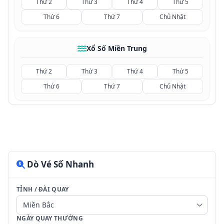
Thứ 2
Thứ 3
Thứ 4
Thứ 5
Thứ 6
Thứ 7
Chủ Nhật
Xổ Số Miền Trung
Thứ 2
Thứ 3
Thứ 4
Thứ 5
Thứ 6
Thứ 7
Chủ Nhật
Dò Vé Số Nhanh
TỈNH / ĐÀI QUAY
NGÀY QUAY THƯỞNG