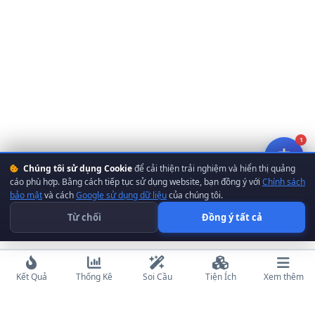
1
Chúng tôi sử dụng Cookie
để cải thiện trải nghiệm và hiển thị quảng
cáo phù hợp. Bằng cách tiếp tục sử dụng website, bạn đồng ý với
Chính sách
bảo mật
và cách
Google sử dụng dữ liệu
của chúng tôi.
Từ chối
Đồng ý tất cả
Kết Quả
Thống Kê
Soi Cầu
Tiện Ích
Xem thêm