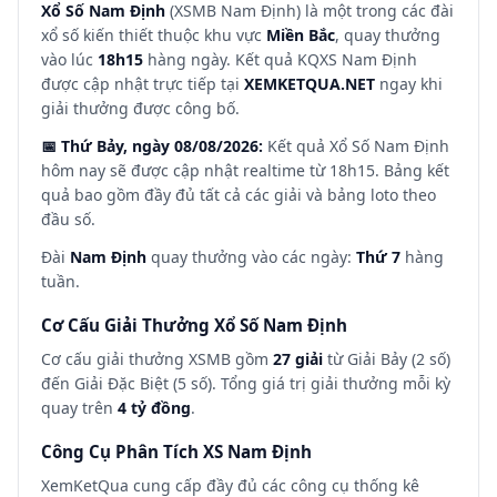
Xổ Số Nam Định
(XSMB Nam Định) là một trong các đài
xổ số kiến thiết thuộc khu vực
Miền Bắc
, quay thưởng
vào lúc
18h15
hàng ngày. Kết quả KQXS Nam Định
được cập nhật trực tiếp tại
XEMKETQUA.NET
ngay khi
giải thưởng được công bố.
📅 Thứ Bảy, ngày 08/08/2026:
Kết quả Xổ Số Nam Định
hôm nay sẽ được cập nhật realtime từ 18h15. Bảng kết
quả bao gồm đầy đủ tất cả các giải và bảng loto theo
đầu số.
Đài
Nam Định
quay thưởng vào các ngày:
Thứ 7
hàng
tuần.
Cơ Cấu Giải Thưởng Xổ Số Nam Định
Cơ cấu giải thưởng XSMB gồm
27 giải
từ Giải Bảy (2 số)
đến Giải Đặc Biệt (5 số). Tổng giá trị giải thưởng mỗi kỳ
quay trên
4 tỷ đồng
.
Công Cụ Phân Tích XS Nam Định
XemKetQua cung cấp đầy đủ các công cụ thống kê