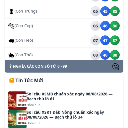
🐛
(Con Trùng)
05
45
85
🐅
(Con Cọp)
06
46
86
🐖
(Con Heo)
07
47
87
🐇
(Con Thỏ)
08
48
88
🤔
Ý NGHĨA CÁC CON SỐ TỪ 0 - 99
🐃
(Con Trâu)
09
49
89
Tin Tức Mới
🐉
(Rồng Nằm)
10
50
90
Soi cầu XSMB chuẩn xác ngày 08/08/2026 —
🐕
(Con Chó)
11
51
91
Bạch thủ lô 61
Hôm qua
🐎
Soi cầu XSKT Đắk Nông chuẩn xác ngày
(Con Ngựa)
12
52
92
08/08/2026 — Bạch thủ lô 34
Hôm qua
🐘
(Con Voi)
13
53
93