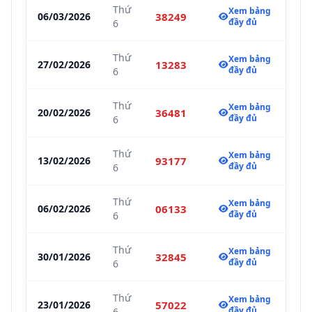
Thứ
Xem bảng
06/03/2026
38249
đầy đủ
6
Thứ
Xem bảng
27/02/2026
13283
đầy đủ
6
Thứ
Xem bảng
20/02/2026
36481
đầy đủ
6
Thứ
Xem bảng
13/02/2026
93177
đầy đủ
6
Thứ
Xem bảng
06/02/2026
06133
đầy đủ
6
Thứ
Xem bảng
30/01/2026
32845
đầy đủ
6
Thứ
Xem bảng
23/01/2026
57022
đầy đủ
6