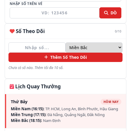
NHẬP SỐ TRÊN VÉ
DÒ
Số Theo Dõi
0/10
Thêm Số Theo Dõi
Chưa có số nào. Thêm tối đa 10 số.
Lịch Quay Thưởng
Thứ Bảy
HÔM NAY
Miền Nam (16:15):
TP. HCM, Long An, Bình Phước, Hậu Giang
Miền Trung (17:15):
Đà Nẵng, Quảng Ngãi, Đắk Nông
Miền Bắc (18:15):
Nam Định