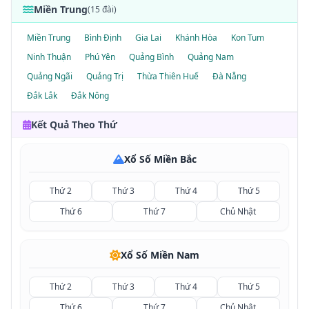
Miền Trung
(15 đài)
Miền Trung
Bình Định
Gia Lai
Khánh Hòa
Kon Tum
Ninh Thuận
Phú Yên
Quảng Bình
Quảng Nam
Quảng Ngãi
Quảng Trị
Thừa Thiên Huế
Đà Nẵng
Đắk Lắk
Đắk Nông
Kết Quả Theo Thứ
Xổ Số Miền Bắc
Thứ 2
Thứ 3
Thứ 4
Thứ 5
Thứ 6
Thứ 7
Chủ Nhật
Xổ Số Miền Nam
Thứ 2
Thứ 3
Thứ 4
Thứ 5
Thứ 6
Thứ 7
Chủ Nhật