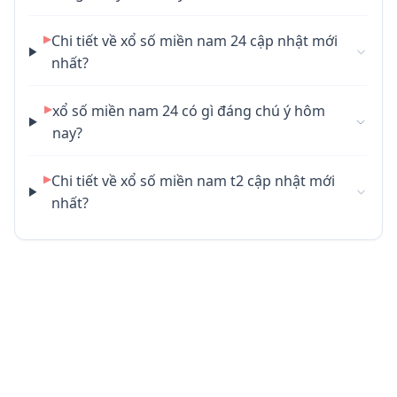
▶
Chi tiết về xổ số miền nam 24 cập nhật mới
nhất?
▶
xổ số miền nam 24 có gì đáng chú ý hôm
nay?
▶
Chi tiết về xổ số miền nam t2 cập nhật mới
nhất?