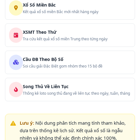
Xổ Số Miền Bắc
Kết quả xổ số miền Bắc mới nhất hàng ngày
XSMT Theo Thứ
Tra cứu kết quả xổ số miền Trung theo từng ngày
Cầu ĐB Theo Bộ Số
Soi cầu giải Đặc Biệt gom nhóm theo 15 bộ đề
Song Thủ Về Liên Tục
Thống kê loto song thủ đang về liên tục theo ngày, tuần, tháng
Lưu ý:
Nội dung phân tích mang tính tham khảo,
dựa trên thống kê lịch sử. Kết quả xổ số là ngẫu
nhiên và không thể xác định chính xác 100%.