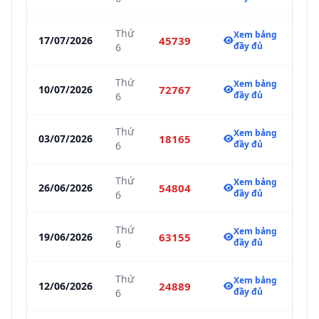
Thứ
Xem bảng
17/07/2026
45739
đầy đủ
6
Thứ
Xem bảng
10/07/2026
72767
đầy đủ
6
Thứ
Xem bảng
03/07/2026
18165
đầy đủ
6
Thứ
Xem bảng
26/06/2026
54804
đầy đủ
6
Thứ
Xem bảng
19/06/2026
63155
đầy đủ
6
Thứ
Xem bảng
12/06/2026
24889
đầy đủ
6