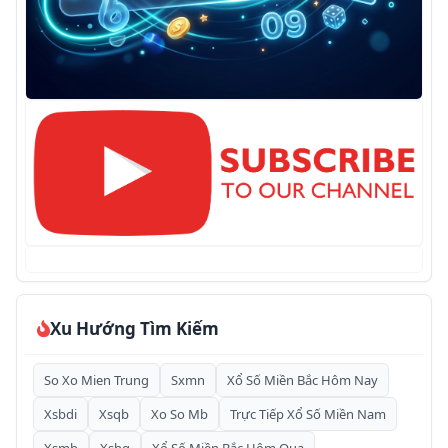
🐒
(Con Khỉ)
23
63
🐸
(Con Ếch)
24
64
🦅
(Con Ó)
25
65
🐲
(Rồng Bay)
26
66
🐢
(Con Rùa)
27
67
🐓
(Con Gà)
28
68
🐍
Xu Hướng Tìm Kiếm
(Con Lươn)
29
69
🐟
So Xo Mien Trung
Sxmn
Xổ Số Miền Bắc Hôm Nay
(Cá Đen)
30
70
Xsbdi
Xsqb
Xo So Mb
Trực Tiếp Xổ Số Miền Nam
🦐
(Con Tôm)
31
71
Xsmb
Xshg
Xổ Số Miền Bắc Hôm Qua