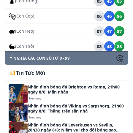
🐛
(Con Trùng)
05
45
85
🐅
(Con Cọp)
06
46
86
🐖
(Con Heo)
07
47
87
🐇
(Con Thỏ)
08
48
88
🤔
Ý NGHĨA CÁC CON SỐ TỪ 0 - 99
🐃
(Con Trâu)
09
49
89
Tin Tức Mới
🐉
(Rồng Nằm)
10
50
90
Nhận định bóng đá Brighton vs Roma, 21h00
🐕
(Con Chó)
11
51
91
ngày 8/8: Mãn nhãn
Hôm nay
🐎
Nhận định bóng đá Viking vs Sarpsborg, 21h00
(Con Ngựa)
12
52
92
ngày 8/8: Thắng trên sân nhà
Hôm nay
🐘
(Con Voi)
13
53
93
Nhận định bóng đá Leverkusen vs Sevilla,
20h30 ngày 8/8: Niềm vui cho đội bóng sao