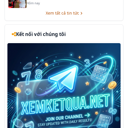
gốc Việt
🐈
Hôm nay
(Mèo Nhà)
14
54
94
Xem tất cả tin tức
🐁
(Con Chuột)
15
55
95
🐝
(Con Ong)
16
56
96
Kết nối với chúng tôi
🦩
(Con Hạc)
17
57
97
🐆
(Mèo Rừng)
18
58
98
🦋
(Con Bướm)
19
59
99
🐛
(Con Rết)
20
60
👧
(Cô Gái)
21
61
🕊️
(Bồ Câu)
22
62