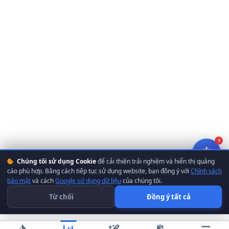
1
Chúng tôi sử dụng Cookie
để cải thiện trải nghiệm và hiển thị quảng
cáo phù hợp. Bằng cách tiếp tục sử dụng website, bạn đồng ý với
Chính sách
bảo mật
và cách
Google sử dụng dữ liệu
của chúng tôi.
Từ chối
Đồng ý tất cả