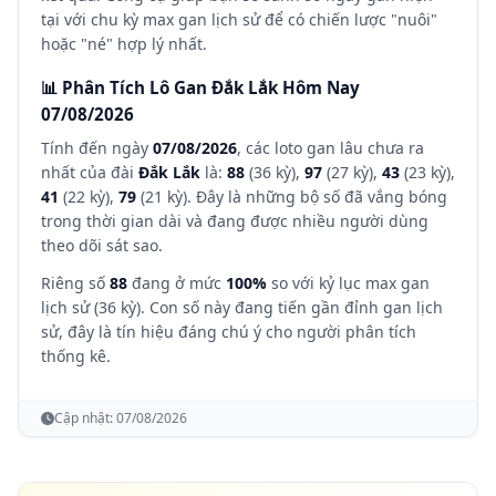
tại với chu kỳ max gan lịch sử để có chiến lược "nuôi"
hoặc "né" hợp lý nhất.
📊 Phân Tích Lô Gan Đắk Lắk Hôm Nay
07/08/2026
Tính đến ngày
07/08/2026
, các loto gan lâu chưa ra
nhất của đài
Đắk Lắk
là:
88
(36 kỳ),
97
(27 kỳ),
43
(23 kỳ),
41
(22 kỳ),
79
(21 kỳ). Đây là những bộ số đã vắng bóng
trong thời gian dài và đang được nhiều người dùng
theo dõi sát sao.
Riêng số
88
đang ở mức
100%
so với kỷ lục max gan
lịch sử (36 kỳ). Con số này đang tiến gần đỉnh gan lịch
sử, đây là tín hiệu đáng chú ý cho người phân tích
thống kê.
Cập nhật:
07/08/2026