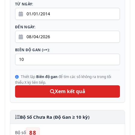
TỪ NGÀY:
ĐẾN NGÀY:
BIÊN ĐỘ GAN (>=):
Thiết lập
Biên độ gan
để tìm các số không ra trong tối
thiểu X kỳ liên tiếp.
Xem kết quả
Bộ Số Chưa Ra (Độ Gan ≥ 10 kỳ)
88
Bộ số