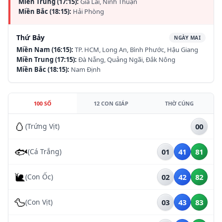
Miền Trung (17:15):
Gia Lai, Ninh Thuận
Miền Bắc (18:15):
Hải Phòng
Thứ Bảy
NGÀY MAI
Miền Nam (16:15):
TP. HCM, Long An, Bình Phước, Hậu Giang
Miền Trung (17:15):
Đà Nẵng, Quảng Ngãi, Đắk Nông
Miền Bắc (18:15):
Nam Định
100 SỐ
12 CON GIÁP
THỜ CÚNG
🥚
(Trứng Vịt)
00
🐟
(Cá Trắng)
01
41
81
🐌
(Con Ốc)
02
42
82
🦆
(Con Vịt)
03
43
83