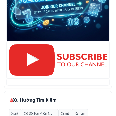
🕊️
(Bồ Câu)
22
62
🐒
(Con Khỉ)
23
63
🐸
(Con Ếch)
24
64
🦅
(Con Ó)
25
65
🐲
(Rồng Bay)
26
66
🐢
(Con Rùa)
27
67
🐓
(Con Gà)
28
68
🐍
Xu Hướng Tìm Kiếm
(Con Lươn)
29
69
🐟
Xsnt
Xổ Số Đài Miền Nam
Xsmt
Xshcm
(Cá Đen)
30
70