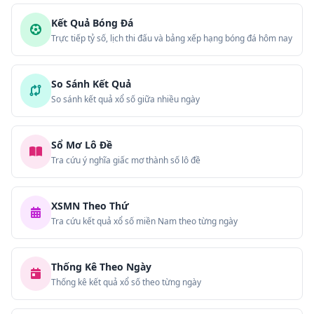
Kết Quả Bóng Đá
Trực tiếp tỷ số, lịch thi đấu và bảng xếp hạng bóng đá hôm nay
So Sánh Kết Quả
So sánh kết quả xổ số giữa nhiều ngày
Sổ Mơ Lô Đề
Tra cứu ý nghĩa giấc mơ thành số lô đề
XSMN Theo Thứ
Tra cứu kết quả xổ số miền Nam theo từng ngày
Thống Kê Theo Ngày
Thống kê kết quả xổ số theo từng ngày