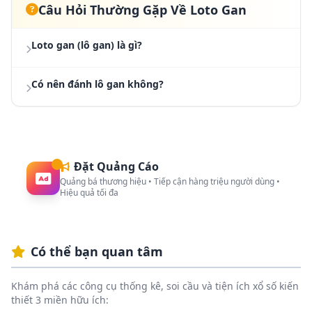
Câu Hỏi Thường Gặp Về Loto Gan
Loto gan (lô gan) là gì?
Loto gan là những con số loto đã lâu không xuất
Có nên đánh lô gan không?
hiện trên bảng kết quả xổ số (thường từ 10 ngày trở
lên chưa về).
Chơi lô gan tiềm ẩn rủi ro rất cao vì không ai biết
chính xác khi nào nó sẽ ra. Bạn chỉ nên vào tiền khi
lô gan đã tiến sát hoặc vượt qua chu kỳ cực đại
(max gan) lịch sử của nó.
Đặt Quảng Cáo
Quảng bá thương hiệu • Tiếp cận hàng triệu người dùng •
Hiệu quả tối đa
Có thể bạn quan tâm
Khám phá các công cụ thống kê, soi cầu và tiện ích xổ số kiến
thiết 3 miền hữu ích: