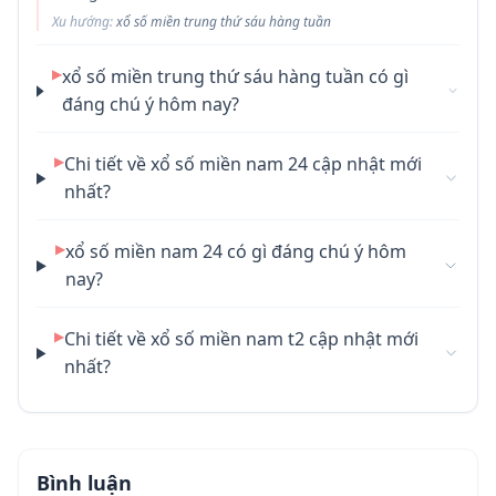
🧧
(Thần Tài)
39
79
Xu hướng:
xổ số miền trung thứ sáu hàng tuần
🐟
(Ông Táo)
40
80
▶
xổ số miền trung thứ sáu hàng tuần có gì
đáng chú ý hôm nay?
▶
Chi tiết về xổ số miền nam 24 cập nhật mới
nhất?
▶
xổ số miền nam 24 có gì đáng chú ý hôm
nay?
▶
Chi tiết về xổ số miền nam t2 cập nhật mới
nhất?
Bình luận