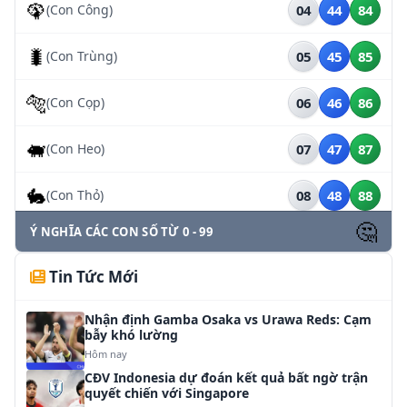
🦚
(Con Công)
04
44
84
🐛
(Con Trùng)
05
45
85
🐅
(Con Cọp)
06
46
86
🐖
(Con Heo)
07
47
87
🐇
(Con Thỏ)
08
48
88
🤔
Ý NGHĨA CÁC CON SỐ TỪ 0 - 99
🐃
(Con Trâu)
09
49
89
Tin Tức Mới
🐉
(Rồng Nằm)
10
50
90
Nhận định Gamba Osaka vs Urawa Reds: Cạm
🐕
(Con Chó)
11
51
91
bẫy khó lường
Hôm nay
🐎
CĐV Indonesia dự đoán kết quả bất ngờ trận
(Con Ngựa)
12
52
92
quyết chiến với Singapore