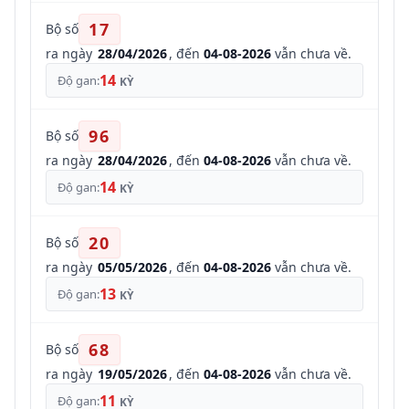
17
Bộ số
ra ngày
28/04/2026
, đến
04-08-2026
vẫn chưa về.
14
Độ gan:
KỲ
96
Bộ số
ra ngày
28/04/2026
, đến
04-08-2026
vẫn chưa về.
14
Độ gan:
KỲ
20
Bộ số
ra ngày
05/05/2026
, đến
04-08-2026
vẫn chưa về.
13
Độ gan:
KỲ
68
Bộ số
ra ngày
19/05/2026
, đến
04-08-2026
vẫn chưa về.
11
Độ gan:
KỲ