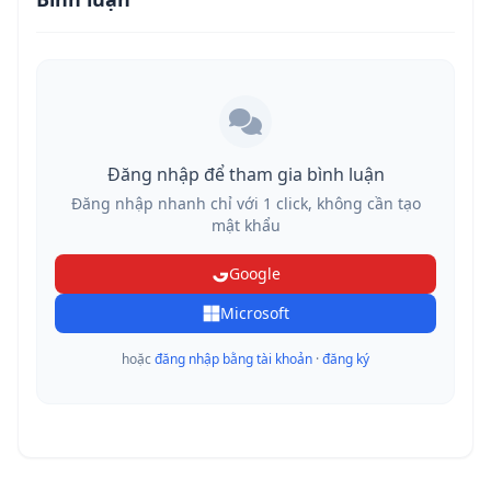
Đăng nhập để tham gia bình luận
Đăng nhập nhanh chỉ với 1 click, không cần tạo
mật khẩu
Google
Microsoft
hoặc
đăng nhập bằng tài khoản
·
đăng ký