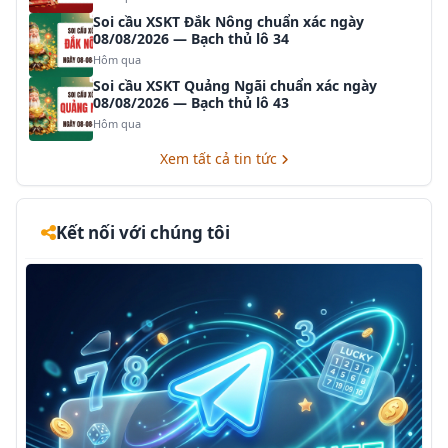
🐎
Soi cầu XSKT Đắk Nông chuẩn xác ngày
(Con Ngựa)
12
52
92
08/08/2026 — Bạch thủ lô 34
Hôm qua
🐘
(Con Voi)
13
53
93
Soi cầu XSKT Quảng Ngãi chuẩn xác ngày
08/08/2026 — Bạch thủ lô 43
🐈
Hôm qua
(Mèo Nhà)
14
54
94
Xem tất cả tin tức
🐁
(Con Chuột)
15
55
95
🐝
(Con Ong)
16
56
96
Kết nối với chúng tôi
🦩
(Con Hạc)
17
57
97
🐆
(Mèo Rừng)
18
58
98
🦋
(Con Bướm)
19
59
99
🐛
(Con Rết)
20
60