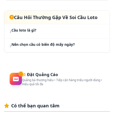
Câu Hỏi Thường Gặp Về Soi Cầu Loto
Cầu loto là gì?
Cầu loto là sự lặp lại có tính quy luật của các con số
Nên chọn cầu có biên độ mấy ngày?
khi được ghép từ hai vị trí bất kỳ trên bảng kết quả
xổ số. Nếu cầu chạy liên tục trong nhiều ngày, xác
Thường thì các cầu có biên độ từ 3 đến 5 ngày là
suất ngày tiếp theo nó tiếp tục ra là rất cao.
cầu đang chạy ổn định nhất. Cầu chạy quá dài (trên
7 ngày) có nguy cơ dễ bị gãy hơn.
Đặt Quảng Cáo
Quảng bá thương hiệu • Tiếp cận hàng triệu người dùng •
Hiệu quả tối đa
Có thể bạn quan tâm