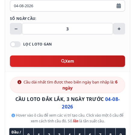
SỐ NGÀY CẦU:
−
+
LỌC LOTO GAN
Xem
6
Cầu dài nhất tìm được theo biên ngày bạn nhập là:
ngày
CẦU LOTO ĐẮK LẮK, 3 NGÀY TRƯỚC
04-08-
2026
Hover vào ô cầu để xem các vị trí tạo cầu. Click vào một ô cầu để
xem cách tính cầu đó. Số
lần
là tần suất cầu.
Đầu /