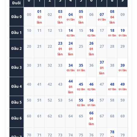
0
1
2
3
4
5
6
7
8
9
Đuôi
01
03
05
08
00
02
04
06
07
09
Đầu 0
02
01
01
04
-
-
01 lần
-
01 lần
-
lần
lần
lần
lần
10
11
12
13
14
15
16
17
18
19
Đầu 1
-
-
-
-
02 lần
-
02 lần
-
01 lần
01 lần
23
24
26
20
21
22
25
27
28
29
Đầu 2
01
01
01
-
-
-
-
-
-
-
lần
lần
lần
37
30
31
32
33
34
35
36
38
39
Đầu 3
01
-
-
-
-
05 lần
01 lần
-
-
01 lần
lần
44
40
41
42
43
45
46
47
48
49
Đầu 4
01
-
-
-
-
02 lần
02 lần
-
07 lần
01 lần
lần
50
51
52
53
54
55
56
57
58
59
Đầu 5
-
-
-
-
-
02 lần
01 lần
-
-
-
66
60
61
62
63
64
65
67
68
69
Đầu 6
01
-
-
-
-
-
-
-
-
-
lần
78
70
71
72
73
74
75
76
77
79