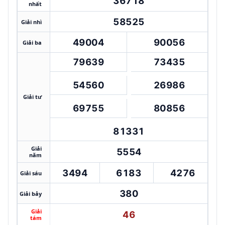
3
6
7
1
8
nhất
5
8
5
2
5
Giải nhì
4
9
0
0
4
9
0
0
5
6
Giải ba
7
9
6
3
9
7
3
4
3
5
5
4
5
6
0
2
6
9
8
6
Giải tư
6
9
7
5
5
8
0
8
5
6
8
1
3
3
1
Giải
5
5
5
4
năm
3
4
9
4
6
1
8
3
4
2
7
6
Giải sáu
3
8
0
Giải bảy
Giải
4
6
tám