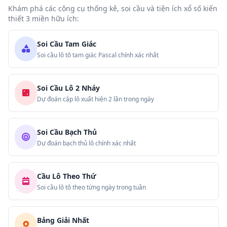
Khám phá các công cụ thống kê, soi cầu và tiện ích xổ số kiến
thiết 3 miền hữu ích:
Soi Cầu Tam Giác
Soi cầu lô tô tam giác Pascal chính xác nhất
Soi Cầu Lô 2 Nháy
Dự đoán cặp lô xuất hiện 2 lần trong ngày
Soi Cầu Bạch Thủ
Dự đoán bạch thủ lô chính xác nhất
Cầu Lô Theo Thứ
Soi cầu lô tô theo từng ngày trong tuần
Bảng Giải Nhất