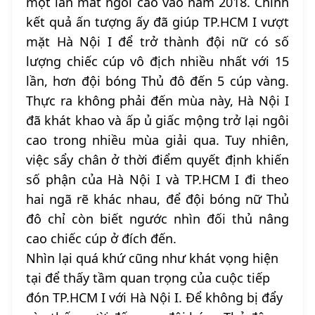
một lần mất ngôi cao vào năm 2018. Chính
kết quả ấn tượng ấy đã giúp TP.HCM I vượt
mặt Hà Nội I để trở thành đội nữ có số
lượng chiếc cúp vô địch nhiều nhất với 15
lần, hơn đội bóng Thủ đô đến 5 cúp vàng.
Thực ra không phải đến mùa này, Hà Nội I
đã khát khao và ấp ủ giấc mộng trở lại ngôi
cao trong nhiều mùa giải qua. Tuy nhiên,
việc sẩy chân ở thời điểm quyết định khiến
số phận của Hà Nội I và TP.HCM I đi theo
hai ngã rẽ khác nhau, để đội bóng nữ Thủ
đô chỉ còn biết ngước nhìn đối thủ nâng
cao chiếc cúp ở đích đến.
Nhìn lại quá khứ cũng như khát vọng hiện
tại để thấy tầm quan trọng của cuộc tiếp
đón TP.HCM I với Hà Nội I. Để không bị đẩy