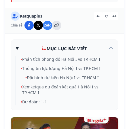
Ketquaplus
A-
A+
Chia sẻ:
Zalo
MỤC LỤC BÀI VIẾT
•
Phân tích phong độ Hà Nội I vs TP.HCM I
•
Thông tin lực lượng Hà Nội I vs TP.HCM I
•
Đội hình dự kiến Hà Nội I vs TP.HCM I
•
Xemketqua dự đoán kết quả Hà Nội I vs
TP.HCM I
•
Dự đoán: 1-1