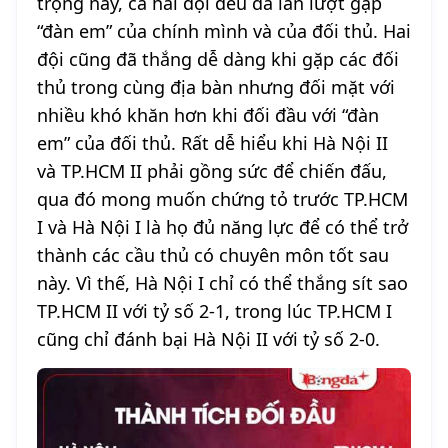
trọng này, cả hai đội đều đã lần lượt gặp
“đàn em” của chính mình và của đối thủ. Hai
đội cũng đã thắng dễ dàng khi gặp các đối
thủ trong cùng địa bàn nhưng đối mặt với
nhiều khó khăn hơn khi đối đầu với “đàn
em” của đối thủ. Rất dễ hiểu khi Hà Nội II
và TP.HCM II phải gồng sức để chiến đấu,
qua đó mong muốn chứng tỏ trước TP.HCM
I và Hà Nội I là họ đủ năng lực để có thể trở
thành các cầu thủ có chuyên môn tốt sau
này. Vì thế, Hà Nội I chỉ có thể thắng sít sao
TP.HCM II với tỷ số 2-1, trong lúc TP.HCM I
cũng chỉ đánh bại Hà Nội II với tỷ số 2-0.