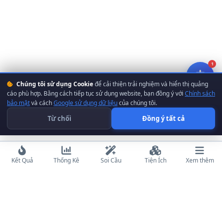
1
Chúng tôi sử dụng Cookie
để cải thiện trải nghiệm và hiển thị quảng
cáo phù hợp. Bằng cách tiếp tục sử dụng website, bạn đồng ý với
Chính sách
bảo mật
và cách
Google sử dụng dữ liệu
của chúng tôi.
Từ chối
Đồng ý tất cả
Kết Quả
Thống Kê
Soi Cầu
Tiện Ích
Xem thêm
XEMKETQUA
.NET