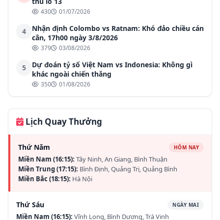
thủ lô 13
430
01/07/2026
Nhận định Colombo vs Ratnam: Khó đảo chiều cán
4
cân, 17h00 ngày 3/8/2026
379
03/08/2026
Dự đoán tỷ số Việt Nam vs Indonesia: Không gì
5
khác ngoài chiến thắng
350
01/08/2026
Lịch Quay Thưởng
Thứ Năm
HÔM NAY
Miền Nam (16:15):
Tây Ninh, An Giang, Bình Thuận
Miền Trung (17:15):
Bình Định, Quảng Trị, Quảng Bình
Miền Bắc (18:15):
Hà Nội
Thứ Sáu
NGÀY MAI
Miền Nam (16:15):
Vĩnh Long, Bình Dương, Trà Vinh