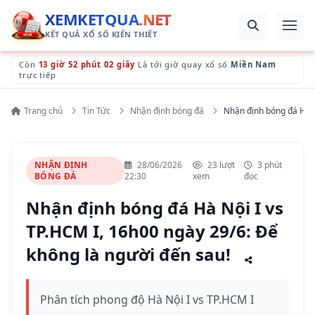
XEMKETQUA
.NET
KẾT QUẢ XỔ SỐ KIẾN THIẾT
Còn
13 giờ 52 phút 02 giây
Là tới giờ quay xổ số
Miền Nam
trực tiếp
Trang chủ
Tin Tức
Nhận định bóng đá
Nhận định bóng đá Hà N
NHẬN ĐỊNH
28/06/2026
23 lượt
3 phút
BÓNG ĐÁ
22:30
xem
đọc
Nhận định bóng đá Hà Nội I vs
TP.HCM I, 16h00 ngày 29/6: Để
không là người đến sau!
Phân tích phong độ Hà Nội I vs TP.HCM I