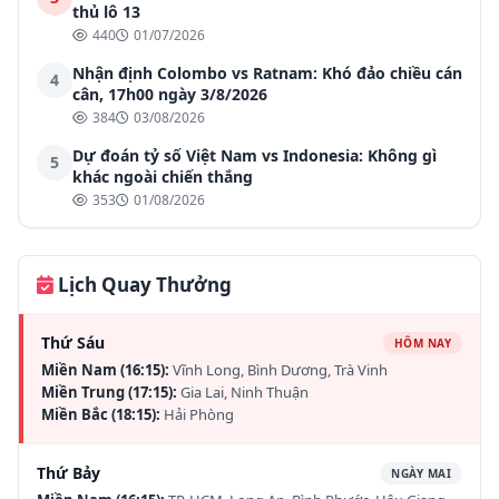
thủ lô 13
440
01/07/2026
Nhận định Colombo vs Ratnam: Khó đảo chiều cán
4
cân, 17h00 ngày 3/8/2026
384
03/08/2026
Dự đoán tỷ số Việt Nam vs Indonesia: Không gì
5
khác ngoài chiến thắng
353
01/08/2026
Lịch Quay Thưởng
Thứ Sáu
HÔM NAY
Miền Nam (16:15):
Vĩnh Long, Bình Dương, Trà Vinh
Miền Trung (17:15):
Gia Lai, Ninh Thuận
Miền Bắc (18:15):
Hải Phòng
Thứ Bảy
NGÀY MAI