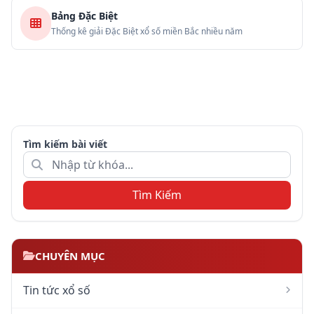
Bảng Đặc Biệt
Thống kê giải Đặc Biệt xổ số miền Bắc nhiều năm
Tìm kiếm bài viết
Tìm Kiếm
CHUYÊN MỤC
Tin tức xổ số