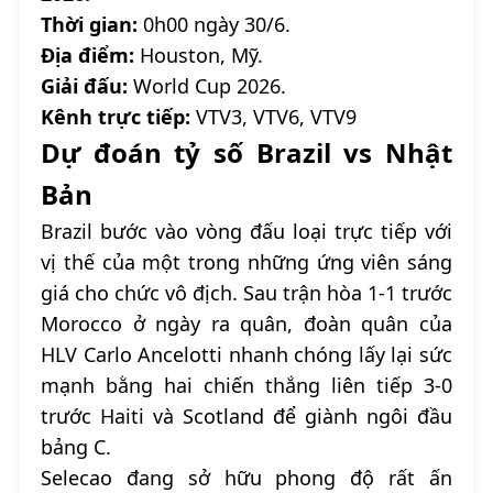
Thời gian:
0h00 ngày 30/6.
Địa điểm:
Houston, Mỹ.
Giải đấu:
World Cup 2026.
Kênh trực tiếp:
VTV3, VTV6, VTV9
Dự đoán tỷ số Brazil vs Nhật
Bản
Brazil bước vào vòng đấu loại trực tiếp với
vị thế của một trong những ứng viên sáng
giá cho chức vô địch. Sau trận hòa 1-1 trước
Morocco ở ngày ra quân, đoàn quân của
HLV Carlo Ancelotti nhanh chóng lấy lại sức
mạnh bằng hai chiến thắng liên tiếp 3-0
trước Haiti và Scotland để giành ngôi đầu
bảng C.
Selecao đang sở hữu phong độ rất ấn