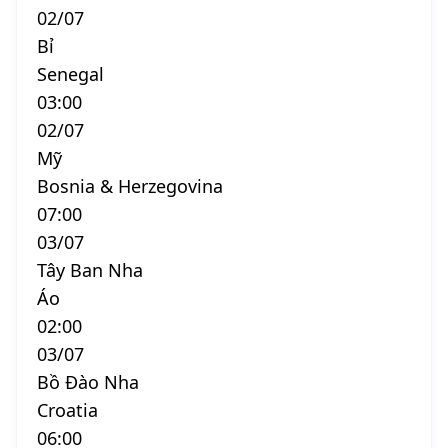
02/07
Bỉ
Senegal
03:00
02/07
Mỹ
Bosnia & Herzegovina
07:00
03/07
Tây Ban Nha
Áo
02:00
03/07
Bồ Đào Nha
Croatia
06:00