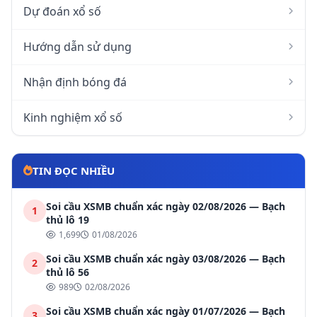
Dự đoán xổ số
Hướng dẫn sử dụng
Nhận định bóng đá
Kinh nghiệm xổ số
TIN ĐỌC NHIỀU
Soi cầu XSMB chuẩn xác ngày 02/08/2026 — Bạch
1
thủ lô 19
1,699
01/08/2026
Soi cầu XSMB chuẩn xác ngày 03/08/2026 — Bạch
2
thủ lô 56
989
02/08/2026
Soi cầu XSMB chuẩn xác ngày 01/07/2026 — Bạch
3