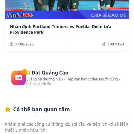
Nhận định Portland Timbers vs Puebla: Điểm tựa
Providence Park
07/08/2026
|
180 views
Đặt Quảng Cáo
Quảng bá thương hiệu • Tiếp cận hàng triệu người dùng •
Hiệu quả tối đa
Có thể bạn quan tâm
Khám phá các công cụ thống kê, soi cầu và tiện ích xổ số kiến
thiết 3 miền hữu ích: