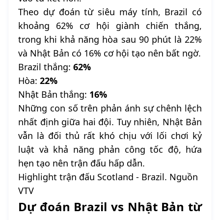
Theo dự đoán từ siêu máy tính, Brazil có
khoảng 62% cơ hội giành chiến thắng,
trong khi khả năng hòa sau 90 phút là 22%
và Nhật Bản có 16% cơ hội tạo nên bất ngờ.
Brazil thắng:
62%
Hòa:
22%
Nhật Bản thắng:
16%
Những con số trên phản ánh sự chênh lệch
nhất định giữa hai đội. Tuy nhiên, Nhật Bản
vẫn là đối thủ rất khó chịu với lối chơi kỷ
luật và khả năng phản công tốc độ, hứa
hẹn tạo nên trận đấu hấp dẫn.
Highlight trận đấu Scotland - Brazil. Nguồn
VTV
Dự đoán Brazil vs Nhật
Bản từ