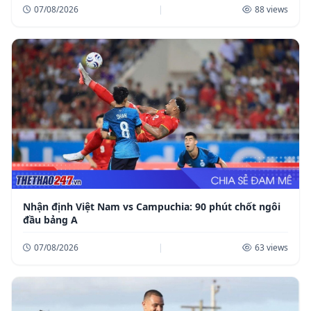
07/08/2026
|
88 views
Nhận định Việt Nam vs Campuchia: 90 phút chốt ngôi
đầu bảng A
07/08/2026
|
63 views