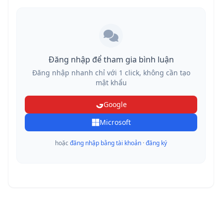
Đăng nhập để tham gia bình luận
Đăng nhập nhanh chỉ với 1 click, không cần tạo
mật khẩu
Google
Microsoft
hoặc
đăng nhập bằng tài khoản
·
đăng ký