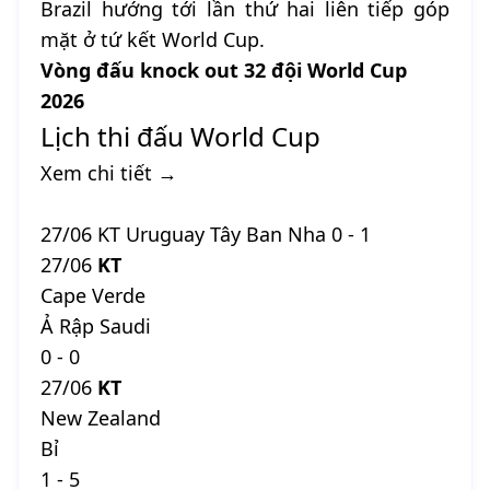
Brazil hướng tới lần thứ hai liên tiếp góp
mặt ở tứ kết World Cup.
Vòng đấu knock out 32 đội World Cup
2026
Lịch thi đấu World Cup
Xem chi tiết →
27/06 KT Uruguay Tây Ban Nha 0 - 1
27/06
KT
Cape Verde
Ả Rập Saudi
0 - 0
27/06
KT
New Zealand
Bỉ
1 - 5