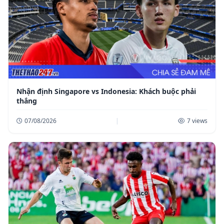
Nhận định Singapore vs Indonesia: Khách buộc phải
thắng
07/08/2026
|
7 views