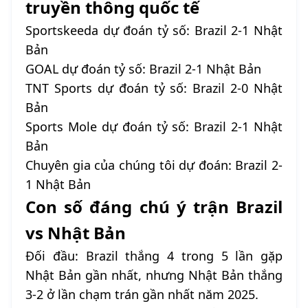
truyền thông quốc tế
Sportskeeda dự đoán tỷ số: Brazil 2-1 Nhật
Bản
GOAL dự đoán tỷ số: Brazil 2-1 Nhật Bản
TNT Sports dự đoán tỷ số: Brazil 2-0 Nhật
Bản
Sports Mole dự đoán tỷ số: Brazil 2-1 Nhật
Bản
Chuyên gia của chúng tôi dự đoán: Brazil 2-
1 Nhật Bản
Con số đáng chú ý trận Brazil
vs Nhật Bản
Đối đầu: Brazil thắng 4 trong 5 lần gặp
Nhật Bản gần nhất, nhưng Nhật Bản thắng
3-2 ở lần chạm trán gần nhất năm 2025.