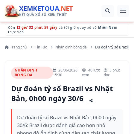
XEMKETQUA
.NET
KẾT QUẢ XỔ SỐ KIẾN THIẾT
Còn
12 giờ 32 phút 58 giây
Là tới giờ quay xổ số
Miền Nam
trực tiếp
Trang chủ
Tin Tức
Nhận định bóng đá
Dự đoán tỷ số Brazil v
NHẬN ĐỊNH
28/06/2026
40 lượt
5 phút
BÓNG ĐÁ
15:30
xem
đọc
Dự đoán tỷ số Brazil vs Nhật
Bản, 0h00 ngày 30/6
Dự đoán tỷ số Brazil vs Nhật Bản, 0h00 ngày
30/6: Brazil được đánh giá cao hơn nhờ
phong độ ổn định cùng dàn sao chất lượng,