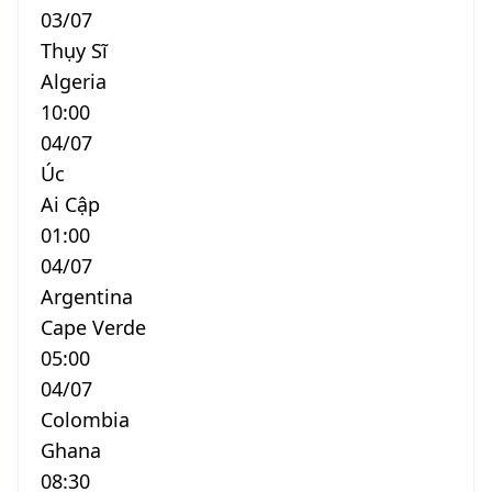
03/07
Thụy Sĩ
Algeria
10:00
04/07
Úc
Ai Cập
01:00
04/07
Argentina
Cape Verde
05:00
04/07
Colombia
Ghana
08:30