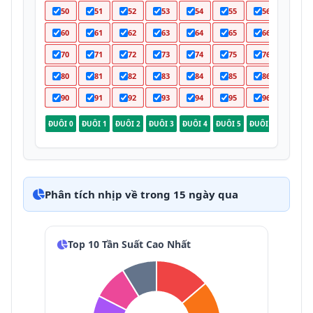
50
51
52
53
54
55
56
57
60
61
62
63
64
65
66
67
70
71
72
73
74
75
76
77
80
81
82
83
84
85
86
87
90
91
92
93
94
95
96
97
ĐUÔI 0
ĐUÔI 1
ĐUÔI 2
ĐUÔI 3
ĐUÔI 4
ĐUÔI 5
ĐUÔI 6
ĐUÔI 7
Phân tích nhịp về trong 15 ngày qua
Top 10 Tần Suất Cao Nhất