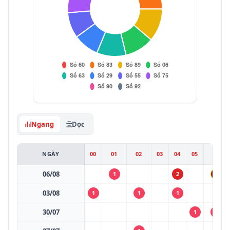
Ngang
Dọc
NGÀY
00
01
02
03
04
05
06
06/08
1
2
3
03/08
1
1
1
30/07
1
1