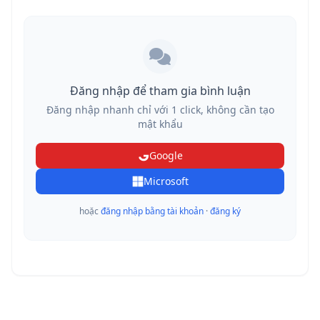
Đăng nhập để tham gia bình luận
Đăng nhập nhanh chỉ với 1 click, không cần tạo
mật khẩu
Google
Microsoft
hoặc
đăng nhập bằng tài khoản
·
đăng ký