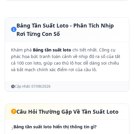
Bảng Tần Suất Loto - Phân Tích Nhịp
Rơi Từng Con Số
Khám phá
Bảng tần suất loto
chi tiết nhất. Công cụ
phác họa bức tranh toàn cảnh về nhịp độ ra số của tất
cả 100 con loto, giúp cao thủ lô học dễ dàng soi chiếu
và bắt mạch chính xác điểm rơi của cầu lô.
Cập nhật:
07/08/2026
Câu Hỏi Thường Gặp Về Tần Suất Loto
Bảng tần suất loto hiển thị thông tin gì?