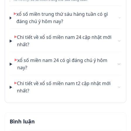
▶
xổ số miền trung thứ sáu hàng tuần có gì
đáng chú ý hôm nay?
▶
Chi tiết về xổ số miền nam 24 cập nhật mới
nhất?
▶
xổ số miền nam 24 có gì đáng chú ý hôm
nay?
▶
Chi tiết về xổ số miền nam t2 cập nhật mới
nhất?
Bình luận