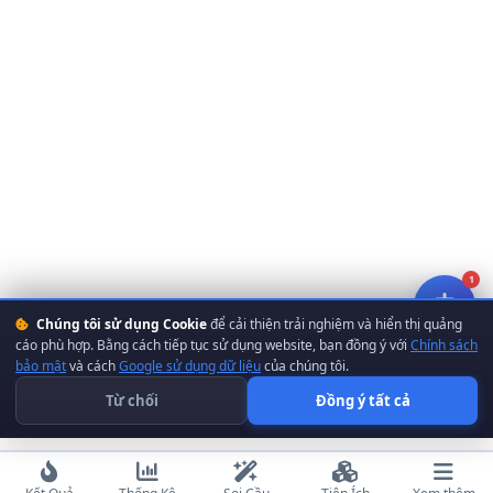
1
Chúng tôi sử dụng Cookie
để cải thiện trải nghiệm và hiển thị quảng
cáo phù hợp. Bằng cách tiếp tục sử dụng website, bạn đồng ý với
Chính sách
bảo mật
và cách
Google sử dụng dữ liệu
của chúng tôi.
Từ chối
Đồng ý tất cả