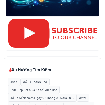
🐸
(Con Ếch)
24
64
🦅
(Con Ó)
25
65
🐲
(Rồng Bay)
26
66
🐢
(Con Rùa)
27
67
🐓
(Con Gà)
28
68
🐍
Xu Hướng Tìm Kiếm
(Con Lươn)
29
69
🐟
Xsbdi
Xổ Số Thành Phố
(Cá Đen)
30
70
Trực Tiếp Kết Quả Xổ Số Miền Bắc
🦐
(Con Tôm)
31
71
Xổ Số Miền Nam Ngày 07 Tháng 08 Năm 2026
Xstth