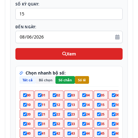
SỐ KỲ QUAY:
ĐẾN NGÀY:
Xem
Chọn nhanh bộ số:
Tất cả
Bỏ chọn
Số chẵn
Số lẻ
00
01
02
03
04
05
06
07
10
11
12
13
14
15
16
17
20
21
22
23
24
25
26
27
30
31
32
33
34
35
36
37
40
41
42
43
44
45
46
47