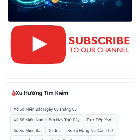
🐸
(Con Ếch)
24
64
🦅
(Con Ó)
25
65
🐲
(Rồng Bay)
26
66
🐢
(Con Rùa)
27
67
🐓
(Con Gà)
28
68
🐍
Xu Hướng Tìm Kiếm
(Con Lươn)
29
69
🐟
Xổ Số Miền Bắc Ngày 08 Tháng 08
(Cá Đen)
30
70
Xổ Số Miền Nam Hôm Nay Thứ Bảy
Trực Tiếp Xsmt
🦐
(Con Tôm)
31
71
So Xo Mien Bac
Xsdna
Xổ Số Đồng Nai Cần Thơ