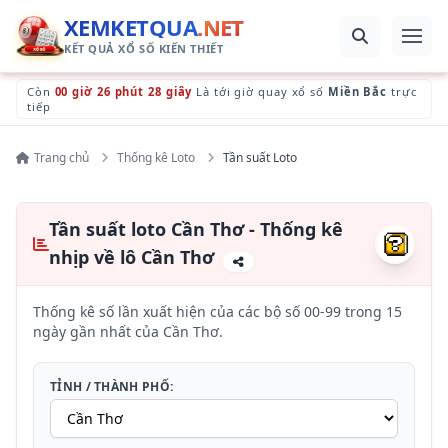
XEMKETQUA
.NET
KẾT QUẢ XỔ SỐ KIẾN THIẾT
Còn
00 giờ 26 phút 27 giây
Là tới giờ quay xổ số
Miền Bắc
trực
tiếp
Trang chủ
Thống kê Loto
Tần suất Loto
Tần suất loto Cần Thơ - Thống kê
nhịp về lô Cần Thơ
Thống kê số lần xuất hiện của các bộ số 00-99 trong 15
ngày gần nhất của Cần Thơ.
TỈNH / THÀNH PHỐ: