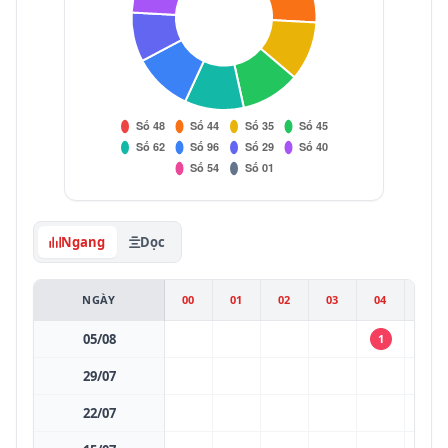
Ngang
Dọc
NGÀY
00
01
02
03
04
05
05/08
1
29/07
22/07