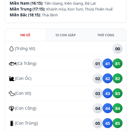
Miền Nam (16:15):
Tiền Giang, Kiên Giang, Đà Lạt
Miền Trung (17:15):
Khánh Hòa, Kon Tum, Thừa Thiên Huế
Miền Bắc (18:15):
Thái Bình
100 SỐ
12 CON GIÁP
THỜ CÚNG
🥚
(Trứng Vịt)
00
🐟
(Cá Trắng)
01
41
81
🐌
(Con Ốc)
02
42
82
🦆
(Con Vịt)
03
43
83
🦚
(Con Công)
04
44
84
🐛
(Con Trùng)
05
45
85