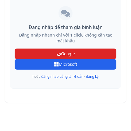
Đăng nhập để tham gia bình luận
Đăng nhập nhanh chỉ với 1 click, không cần tạo
mật khẩu
Google
Microsoft
hoặc
đăng nhập bằng tài khoản
·
đăng ký