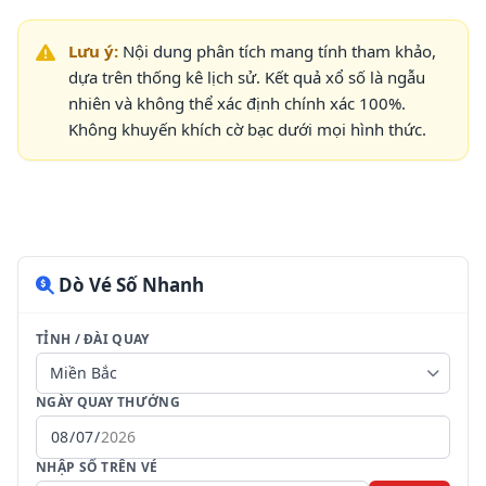
Lưu ý:
Nội dung phân tích mang tính tham khảo,
dựa trên thống kê lịch sử. Kết quả xổ số là ngẫu
nhiên và không thể xác định chính xác 100%.
Không khuyến khích cờ bạc dưới mọi hình thức.
Dò Vé Số Nhanh
TỈNH / ĐÀI QUAY
NGÀY QUAY THƯỞNG
NHẬP SỐ TRÊN VÉ