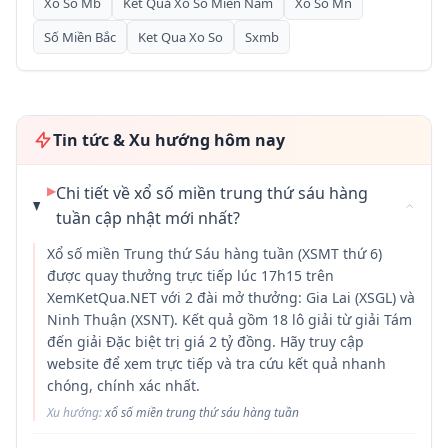
🐍
Xo So Mb
Kết Quả Xổ Số Miền Nam
Xo So Mn
(Con Rắn)
32
72
Số Miền Bắc
Ket Qua Xo So
Sxmb
🕷️
(Con Nhện)
33
73
🦌
(Con Nai)
34
74
Tin tức & Xu hướng hôm nay
🐐
(Con Dê)
35
75
▶
Chi tiết về xổ số miền trung thứ sáu hàng
🧹
(Bà Vải)
36
76
tuần cập nhật mới nhất?
Xổ số miền Trung thứ Sáu hàng tuần (XSMT thứ 6)
🌤️
(Ông Trời)
37
77
được quay thưởng trực tiếp lúc 17h15 trên
XemKetQua.NET với 2 đài mở thưởng: Gia Lai (XSGL) và
👲
(Ông Địa)
38
78
Ninh Thuận (XSNT). Kết quả gồm 18 lô giải từ giải Tám
đến giải Đặc biệt trị giá 2 tỷ đồng. Hãy truy cập
🧧
(Thần Tài)
39
79
website để xem trực tiếp và tra cứu kết quả nhanh
chóng, chính xác nhất.
🐟
(Ông Táo)
40
80
Xu hướng:
xổ số miền trung thứ sáu hàng tuần