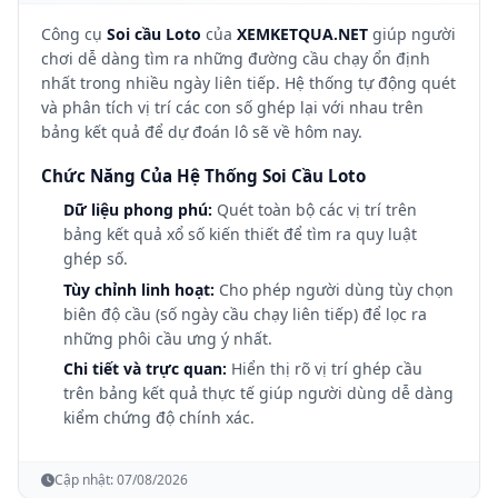
Công cụ
Soi cầu Loto
của
XEMKETQUA.NET
giúp người
chơi dễ dàng tìm ra những đường cầu chạy ổn định
nhất trong nhiều ngày liên tiếp. Hệ thống tự động quét
và phân tích vị trí các con số ghép lại với nhau trên
bảng kết quả để dự đoán lô sẽ về hôm nay.
Chức Năng Của Hệ Thống Soi Cầu Loto
Dữ liệu phong phú:
Quét toàn bộ các vị trí trên
bảng kết quả xổ số kiến thiết để tìm ra quy luật
ghép số.
Tùy chỉnh linh hoạt:
Cho phép người dùng tùy chọn
biên độ cầu (số ngày cầu chạy liên tiếp) để lọc ra
những phôi cầu ưng ý nhất.
Chi tiết và trực quan:
Hiển thị rõ vị trí ghép cầu
trên bảng kết quả thực tế giúp người dùng dễ dàng
kiểm chứng độ chính xác.
Cập nhật:
07/08/2026