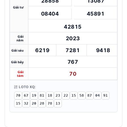
2
8
8
5
8
1
3
0
8
7
Giải tư
0
8
4
0
4
4
5
8
9
1
4
2
8
1
5
Giải
2
0
2
3
năm
6
2
1
9
7
2
8
1
9
4
1
8
Giải sáu
7
6
7
Giải bảy
Giải
7
0
tám
LOTO KQ:
70
67
19
81
18
23
22
15
58
87
04
91
15
32
20
28
78
13