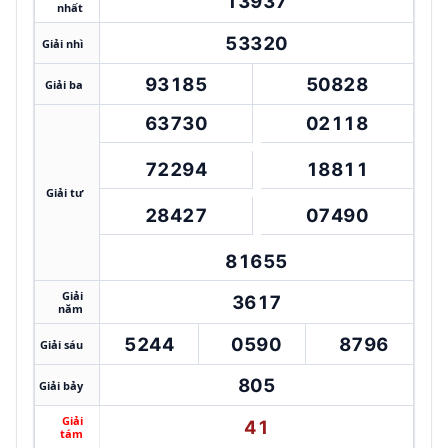
1
3
9
3
7
nhất
5
3
3
2
0
Giải nhì
9
3
1
8
5
5
0
8
2
8
Giải ba
6
3
7
3
0
0
2
1
1
8
7
2
2
9
4
1
8
8
1
1
Giải tư
2
8
4
2
7
0
7
4
9
0
8
1
6
5
5
Giải
3
6
1
7
năm
5
2
4
4
0
5
9
0
8
7
9
6
Giải sáu
8
0
5
Giải bảy
Giải
4
1
tám