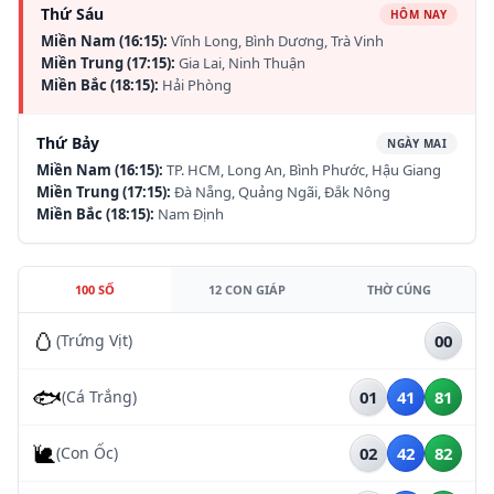
Thứ Sáu
HÔM NAY
Miền Nam (16:15):
Vĩnh Long, Bình Dương, Trà Vinh
Miền Trung (17:15):
Gia Lai, Ninh Thuận
Miền Bắc (18:15):
Hải Phòng
Thứ Bảy
NGÀY MAI
Miền Nam (16:15):
TP. HCM, Long An, Bình Phước, Hậu Giang
Miền Trung (17:15):
Đà Nẵng, Quảng Ngãi, Đắk Nông
Miền Bắc (18:15):
Nam Định
100 SỐ
12 CON GIÁP
THỜ CÚNG
🥚
(Trứng Vịt)
00
🐟
(Cá Trắng)
01
41
81
🐌
(Con Ốc)
02
42
82