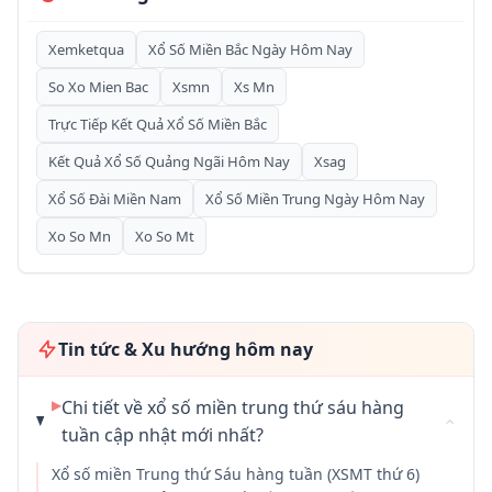
🐟
Xemketqua
Xổ Số Miền Bắc Ngày Hôm Nay
(Cá Đen)
30
70
So Xo Mien Bac
Xsmn
Xs Mn
🦐
(Con Tôm)
31
71
Trực Tiếp Kết Quả Xổ Số Miền Bắc
🐍
Kết Quả Xổ Số Quảng Ngãi Hôm Nay
Xsag
(Con Rắn)
32
72
Xổ Số Đài Miền Nam
Xổ Số Miền Trung Ngày Hôm Nay
🕷️
(Con Nhện)
33
73
Xo So Mn
Xo So Mt
🦌
(Con Nai)
34
74
🐐
(Con Dê)
35
75
Tin tức & Xu hướng hôm nay
🧹
(Bà Vải)
36
76
▶
Chi tiết về xổ số miền trung thứ sáu hàng
tuần cập nhật mới nhất?
🌤️
(Ông Trời)
37
77
Xổ số miền Trung thứ Sáu hàng tuần (XSMT thứ 6)