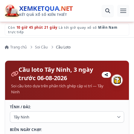
XEMKETQUA
.NET
KẾT QUẢ XỔ SỐ KIẾN THIẾT
Còn
10 giờ 45 phút 19 giây
Là tới giờ quay xổ số
Miền Nam
trực tiếp
Trang chủ
Soi Cầu
Cầu Loto
Cầu loto Tây Ninh, 3 ngày
trước 06-08-2026
Soi cầu loto dựa trên phân tích ghép cặp vị trí — Tây
Ninh
TỈNH / ĐÀI:
BIÊN NGÀY CHẠY: