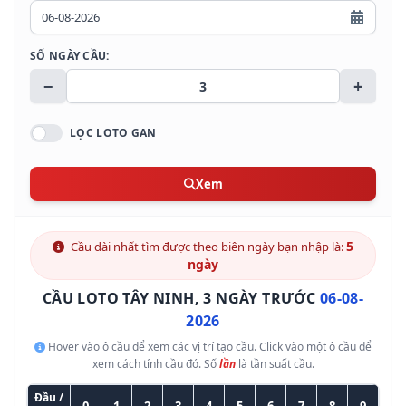
SỐ NGÀY CẦU:
−
+
LỌC LOTO GAN
Xem
5
Cầu dài nhất tìm được theo biên ngày bạn nhập là:
ngày
CẦU LOTO TÂY NINH, 3 NGÀY TRƯỚC
06-08-
2026
Hover vào ô cầu để xem các vị trí tạo cầu. Click vào một ô cầu để
xem cách tính cầu đó. Số
lần
là tần suất cầu.
Đầu /