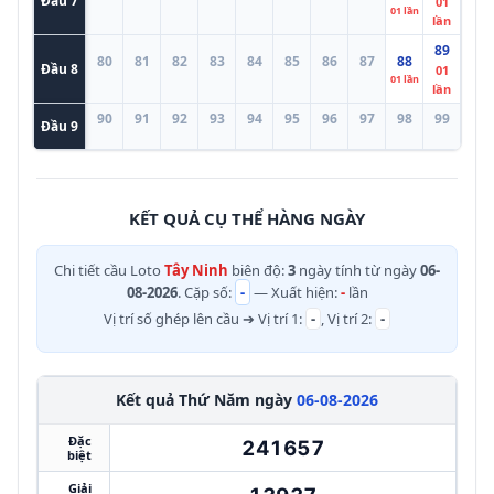
Đầu 7
01
-
-
-
-
-
-
-
-
01 lần
lần
89
80
81
82
83
84
85
86
87
88
Đầu 8
01
-
-
-
-
-
-
-
-
01 lần
lần
90
91
92
93
94
95
96
97
98
99
Đầu 9
-
-
-
-
-
-
-
-
-
-
KẾT QUẢ CỤ THỂ HÀNG NGÀY
Chi tiết cầu Loto
Tây Ninh
biên độ:
3
ngày tính từ ngày
06-
08-2026
. Cặp số:
-
— Xuất hiện:
-
lần
Vị trí số ghép lên cầu ➔ Vị trí 1:
-
, Vị trí 2:
-
Kết quả Thứ Năm ngày
06-08-2026
Đặc
2
4
1
6
5
7
biệt
Giải