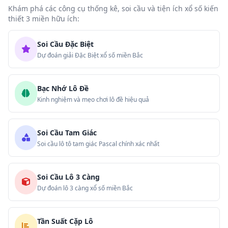
Khám phá các công cụ thống kê, soi cầu và tiện ích xổ số kiến
thiết 3 miền hữu ích:
Soi Cầu Đặc Biệt
Dự đoán giải Đặc Biệt xổ số miền Bắc
Bạc Nhớ Lô Đề
Kinh nghiệm và mẹo chơi lô đề hiệu quả
Soi Cầu Tam Giác
Soi cầu lô tô tam giác Pascal chính xác nhất
Soi Cầu Lô 3 Càng
Dự đoán lô 3 càng xổ số miền Bắc
Tần Suất Cặp Lô