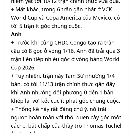
niêm yết tới 10/12 trận chính thức vừa qua.
+ Mặt khác, trong 6 trận gần nhất ở VCK
World Cup và Copa America của Mexico, có
tới 5 trận ít góc chung cuộc.
Anh
+ Trước khi cùng CHDC Congo tạo ra trận
cầu có 8 góc ở vòng 1/16, Anh đã trải qua 3
trận liên tiếp nhiều góc ở vòng bảng World
Cup 2026.
+ Tuy nhiên, trận này Tam Sư nhường 1/4
bàn, có tới 11/13 trận chính thức gần đây
khi Anh nhường đối phương 0 đến 1 bàn
khép lại với kết cục ít phạt góc chung cuộc.
+ Thống kê này rất đáng chú ý, nó trái
ngược hoàn toàn với thói quen cày góc một
cách… bất chấp của thầy trò Thomas Tuchel