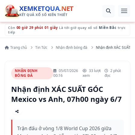
XEMKETQUA
.NET
KẾT QUẢ XỔ SỐ KIẾN THIẾT
Còn
00 giờ 29 phút 00 giây
Là tới giờ quay xổ số
Miền Bắc
trực
tiếp
Trang chủ
Tin Tức
Nhận định bóng đá
Nhận định XÁC SUẤT GÓ
NHẬN ĐỊNH
05/07/2026
33 lượt
2 phút
BÓNG ĐÁ
00:16
xem
đọc
Nhận định XÁC SUẤT GÓC
Mexico vs Anh, 07h00 ngày 6/7
Trận đấu ở vòng 1/8 World Cup 2026 giữa