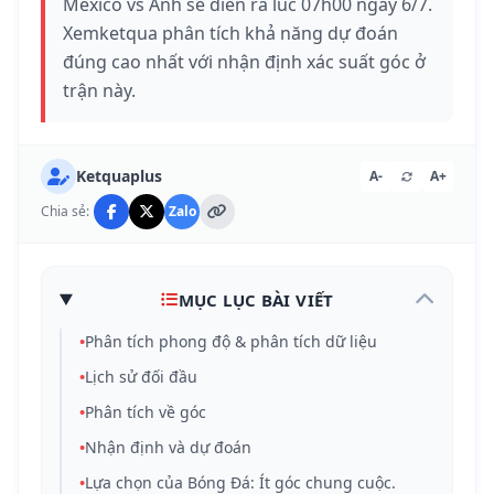
Mexico vs Anh sẽ diễn ra lúc 07h00 ngày 6/7.
Xemketqua phân tích khả năng dự đoán
đúng cao nhất với nhận định xác suất góc ở
trận này.
Ketquaplus
A-
A+
Chia sẻ:
Zalo
MỤC LỤC BÀI VIẾT
•
Phân tích phong độ & phân tích dữ liệu
•
Lịch sử đối đầu
•
Phân tích về góc
•
Nhận định và dự đoán
•
Lựa chọn của Bóng Đá: Ít góc chung cuộc.