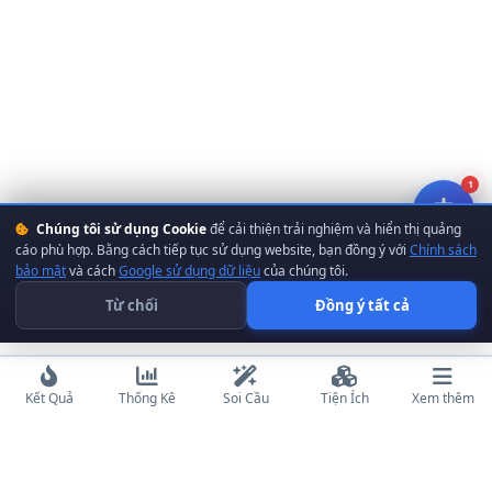
1
Chúng tôi sử dụng Cookie
để cải thiện trải nghiệm và hiển thị quảng
cáo phù hợp. Bằng cách tiếp tục sử dụng website, bạn đồng ý với
Chính sách
bảo mật
và cách
Google sử dụng dữ liệu
của chúng tôi.
Từ chối
Đồng ý tất cả
Kết Quả
Thống Kê
Soi Cầu
Tiện Ích
Xem thêm