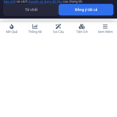
bảo mật
và cách
Google sử dụng dữ liệu
của chúng tôi.
Từ chối
Đồng ý tất cả
Kết Quả
Thống Kê
Soi Cầu
Tiện Ích
Xem thêm
XEMKETQUA
.NET
Hệ thống cập nhật kết quả xổ số kiến thiết trực tuyến nhanh
nhất, chính xác cho cả 3 miền Bắc, Trung, Nam. Cập nhật liên
tục 24/7.
4.8
/5 (9,218 bình chọn)
TẢI APP: