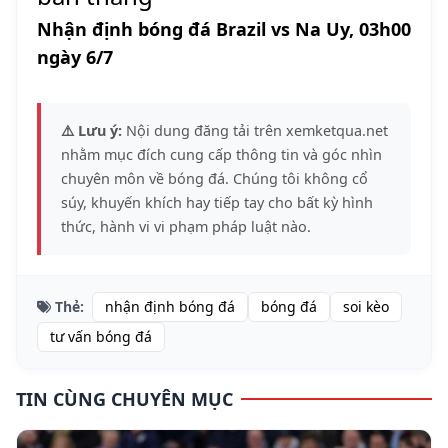
Nhận định bóng đá Brazil vs Na Uy, 03h00
ngày 6/7
⚠️ Lưu ý:
Nội dung đăng tải trên xemketqua.net
nhằm mục đích cung cấp thông tin và góc nhìn
chuyên môn về bóng đá. Chúng tôi không cổ
súy, khuyến khích hay tiếp tay cho bất kỳ hình
thức, hành vi vi phạm pháp luật nào.
Thẻ:
nhận định bóng đá
bóng đá
soi kèo
tư vấn bóng đá
TIN CÙNG CHUYÊN MỤC