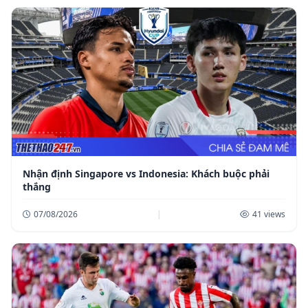
Nhận định Singapore vs Indonesia: Khách buộc phải
thắng
07/08/2026
|
41 views