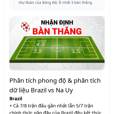
•
Dự đoán của Bóng Đá: Ít nhất 3 bàn thắng
Phân tích phong độ & phân tích
dữ liệu Brazil vs Na Uy
Brazil
+ Cả 7/8 trận đấu gần nhất lẫn 5/7 trận
chính thức gần đây của Brazil đều kết thúc