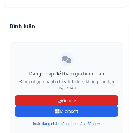
Bình luận
Đăng nhập để tham gia bình luận
Đăng nhập nhanh chỉ với 1 click, không cần tạo
mật khẩu
Google
Microsoft
hoặc
đăng nhập bằng tài khoản
·
đăng ký