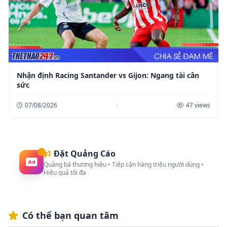
Nhận định Racing Santander vs Gijon: Ngang tài cân
sức
07/08/2026
|
47 views
Đặt Quảng Cáo
Quảng bá thương hiệu • Tiếp cận hàng triệu người dùng •
Hiệu quả tối đa
Có thể bạn quan tâm