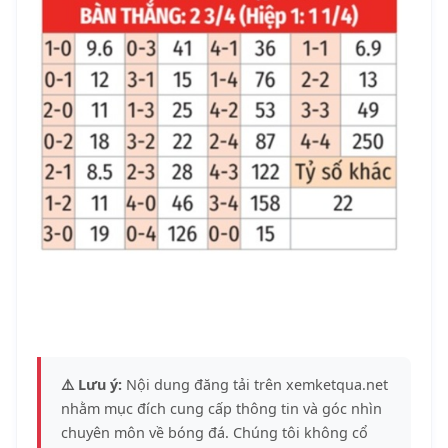
⚠️ Lưu ý:
Nội dung đăng tải trên xemketqua.net
nhằm mục đích cung cấp thông tin và góc nhìn
chuyên môn về bóng đá. Chúng tôi không cổ