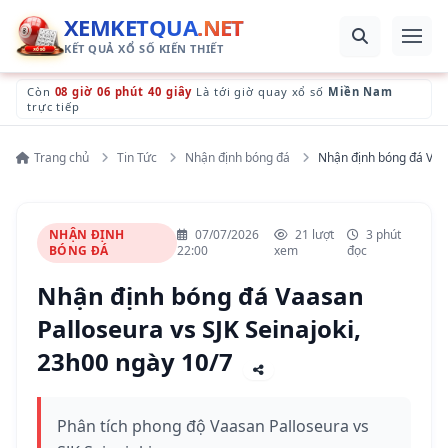
XEMKETQUA
.NET
KẾT QUẢ XỔ SỐ KIẾN THIẾT
Còn
08 giờ 06 phút 39 giây
Là tới giờ quay xổ số
Miền Nam
trực tiếp
Trang chủ
Tin Tức
Nhận định bóng đá
Nhận định bóng đá Vaas
NHẬN ĐỊNH
07/07/2026
21 lượt
3 phút
BÓNG ĐÁ
22:00
xem
đọc
Nhận định bóng đá Vaasan
Palloseura vs SJK Seinajoki,
23h00 ngày 10/7
Phân tích phong độ Vaasan Palloseura vs