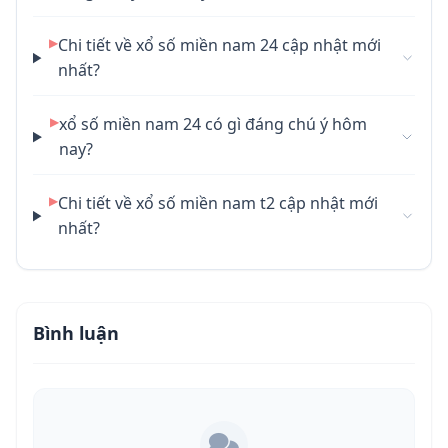
▶
Chi tiết về xổ số miền nam 24 cập nhật mới
nhất?
▶
xổ số miền nam 24 có gì đáng chú ý hôm
nay?
▶
Chi tiết về xổ số miền nam t2 cập nhật mới
nhất?
Bình luận