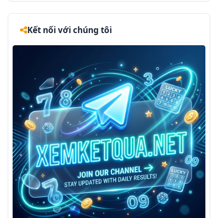
Kết nối với chúng tôi