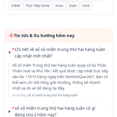
Xsbdi
Trực Tiếp Xsmb
Xoso
Xsdn
Xsnt
Tin tức & Xu hướng hôm nay
▶
Chi tiết về xổ số miền trung thứ hai hàng tuần
cập nhật mới nhất?
Xổ số miền Trung thứ Hai hàng tuần quay số tại Thừa
Thiên Huế và Phú Yên. Kết quả được cập nhật trực tiếp
vào lúc 17h15 hàng ngày trên XemKetQua.NET. Bạn có
thể xem chi tiết từng giải thưởng, thống kê nhanh
nhất và dò vé dễ dàng tại đây.
Xu hướng:
xổ số miền trung thứ hai hàng tuần
▶
xổ số miền trung thứ hai hàng tuần có gì
đáng chú ý hôm nay?