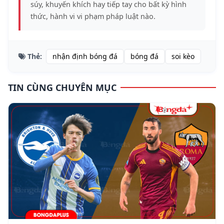
súy, khuyến khích hay tiếp tay cho bất kỳ hình
thức, hành vi vi phạm pháp luật nào.
Thẻ:
nhận định bóng đá
bóng đá
soi kèo
TIN CÙNG CHUYÊN MỤC