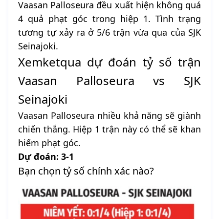
Vaasan Palloseura đều xuất hiện không quá
4 quả phạt góc trong hiệp 1. Tình trạng
tương tự xảy ra ở 5/6 trận vừa qua của SJK
Seinajoki.
Xemketqua dự đoán tỷ số trận
Vaasan Palloseura vs SJK
Seinajoki
Vaasan Palloseura nhiều khả năng sẽ giành
chiến thắng. Hiệp 1 trận này có thể sẽ khan
hiếm phạt góc.
Dự đoán: 3-1
Bạn chọn tỷ số chính xác nào?