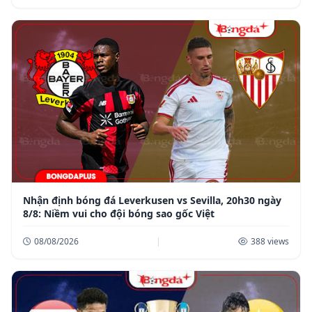
Nhận định bóng đá Leverkusen vs Sevilla, 20h30 ngày
8/8: Niềm vui cho đội bóng sao gốc Việt
08/08/2026
|
388 views