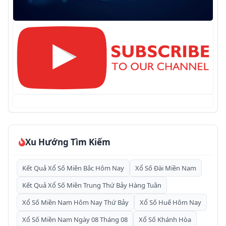
Xu Hướng Tìm Kiếm
Kết Quả Xổ Số Miền Bắc Hôm Nay
Xổ Số Đài Miền Nam
Kết Quả Xổ Số Miền Trung Thứ Bảy Hàng Tuần
Xổ Số Miền Nam Hôm Nay Thứ Bảy
Xổ Số Huế Hôm Nay
Xổ Số Miền Nam Ngày 08 Tháng 08
Xổ Số Khánh Hòa