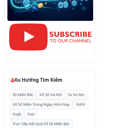
Xu Hướng Tìm Kiếm
Số Miền Bắc
Xổ Số Hà Nội
So Xo Mn
Xổ Số Miền Trung Ngày Hôm Nay
Xstth
Xsqb
Xsst
Trực Tiếp Kết Quả Xổ Số Miền Bắc