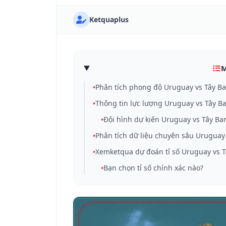
Ketquaplus
M
•
Phân tích phong độ Uruguay vs Tây B
•
Thông tin lực lượng Uruguay vs Tây B
•
Đội hình dự kiến Uruguay vs Tây B
•
Phân tích dữ liệu chuyên sâu Uruguay
•
Xemketqua dự đoán tỉ số Uruguay vs 
•
Bạn chọn tỉ số chính xác nào?