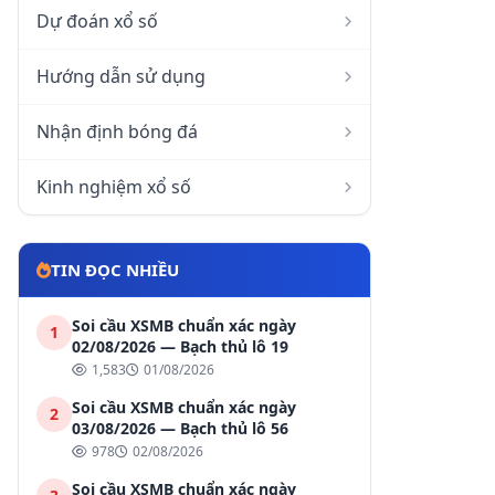
Dự đoán xổ số
Hướng dẫn sử dụng
Nhận định bóng đá
Kinh nghiệm xổ số
TIN ĐỌC NHIỀU
Soi cầu XSMB chuẩn xác ngày
1
02/08/2026 — Bạch thủ lô 19
1,583
01/08/2026
Soi cầu XSMB chuẩn xác ngày
2
03/08/2026 — Bạch thủ lô 56
978
02/08/2026
Soi cầu XSMB chuẩn xác ngày