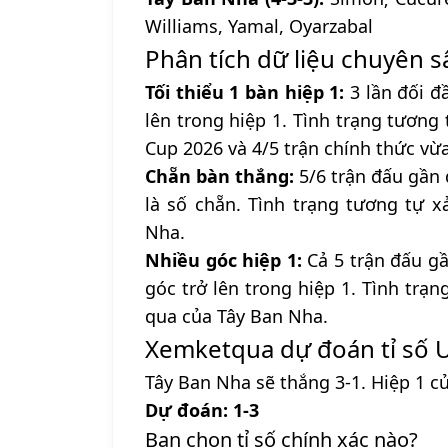
Williams, Yamal, Oyarzabal
Phân tích dữ liệu chuyên 
Tối thiểu 1 bàn hiệp 1:
3 lần đối đ
lên trong hiệp 1. Tình trạng tương
Cup 2026 và 4/5 trận chính thức vừ
Chẵn bàn thắng:
5/6 trận đấu gần 
là số chẵn. Tình trạng tương tự x
Nha.
Nhiều góc hiệp 1:
Cả 5 trận đấu g
góc trở lên trong hiệp 1. Tình trạ
qua của Tây Ban Nha.
Xemketqua dự đoán tỉ số 
Tây Ban Nha sẽ thắng 3-1. Hiệp 1 c
Dự đoán: 1-3
Bạn chọn tỉ số chính xác nào?