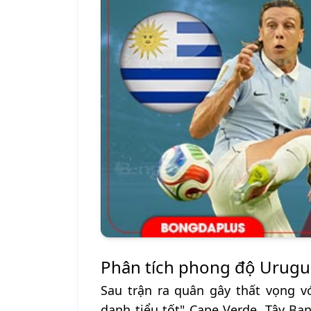
Phân tích phong độ Urugu
Sau trận ra quân gây thất vọng v
danh tiểu tốt" Cape Verde, Tây Ba