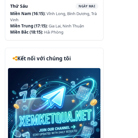
Thứ Sáu
NGÀY MAI
Miền Nam (16:15):
Vĩnh Long, Bình Dương, Trà
Vinh
Miền Trung (17:15):
Gia Lai, Ninh Thuận
Miền Bắc (18:15):
Hải Phòng
Kết nối với chúng tôi