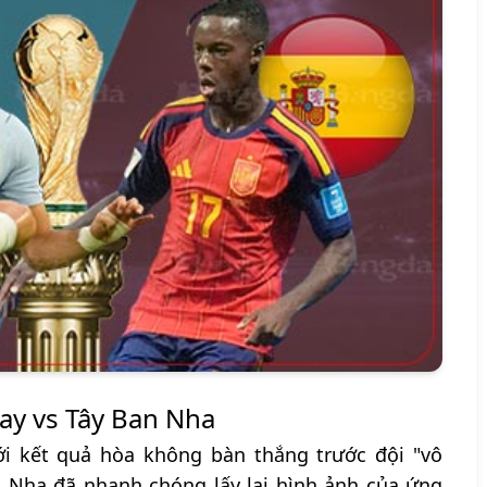
ay vs Tây Ban Nha
ới kết quả hòa không bàn thắng trước đội "vô
n Nha đã nhanh chóng lấy lại hình ảnh của ứng