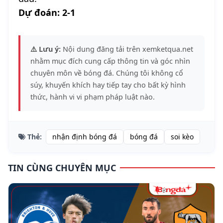
Dự đoán: 2-1
⚠️ Lưu ý:
Nội dung đăng tải trên xemketqua.net
nhằm mục đích cung cấp thông tin và góc nhìn
chuyên môn về bóng đá. Chúng tôi không cổ
súy, khuyến khích hay tiếp tay cho bất kỳ hình
thức, hành vi vi phạm pháp luật nào.
Thẻ:
nhận định bóng đá
bóng đá
soi kèo
TIN CÙNG CHUYÊN MỤC