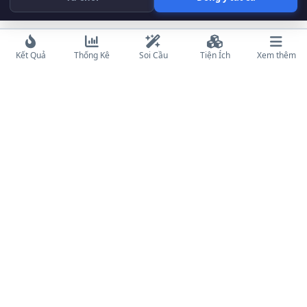
Kết Quả
Thống Kê
Soi Cầu
Tiện Ích
Xem thêm
XEMKETQUA
.NET
Hệ thống cập nhật kết quả xổ số kiến thiết trực tuyến nhanh
nhất, chính xác cho cả 3 miền Bắc, Trung, Nam. Cập nhật liên
tục 24/7.
4.8
/5 (9,218 bình chọn)
TẢI APP:
Kết Quả Xổ Số