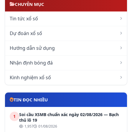
CHUYÊN MỤC
Tin tức xổ số
Dự đoán xổ số
Hướng dẫn sử dụng
Nhận định bóng đá
Kinh nghiệm xổ số
TIN ĐỌC NHIỀU
Soi cầu XSMB chuẩn xác ngày 02/08/2026 — Bạch
1
thủ lô 19
1,957
01/08/2026