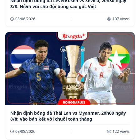
Nhận định bóng đá Leverkusen vs Sevilla, 20h30 ngày
8/8: Niềm vui cho đội bóng sao gốc Việt
08/08/2026
|
197 views
Nhận định bóng đá Thái Lan vs Myanmar, 20h00 ngày
8/8: Vào bán kết với chuỗi toàn thắng
08/08/2026
|
122 views