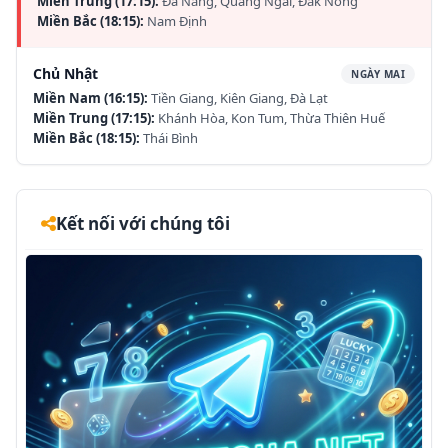
Miền Trung (17:15):
Đà Nẵng, Quảng Ngãi, Đắk Nông
Miền Bắc (18:15):
Nam Định
Chủ Nhật
NGÀY MAI
Miền Nam (16:15):
Tiền Giang, Kiên Giang, Đà Lạt
Miền Trung (17:15):
Khánh Hòa, Kon Tum, Thừa Thiên Huế
Miền Bắc (18:15):
Thái Bình
Kết nối với chúng tôi