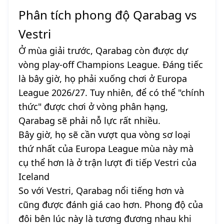
Phân tích phong độ Qarabag vs
Vestri
Ở mùa giải trước, Qarabag còn được dự
vòng play-off Champions League. Đáng tiếc
là bây giờ, họ phải xuống chơi ở Europa
League 2026/27. Tuy nhiên, để có thể "chính
thức" được chơi ở vòng phân hạng,
Qarabag sẽ phải nỗ lực rất nhiều.
Bây giờ, họ sẽ cần vượt qua vòng sơ loại
thứ nhất của Europa League mùa này mà
cụ thể hơn là ở trận lượt đi tiếp Vestri của
Iceland
So với Vestri, Qarabag nổi tiếng hơn và
cũng được đánh giá cao hơn. Phong độ của
đôi bên lúc này là tương đương nhau khi