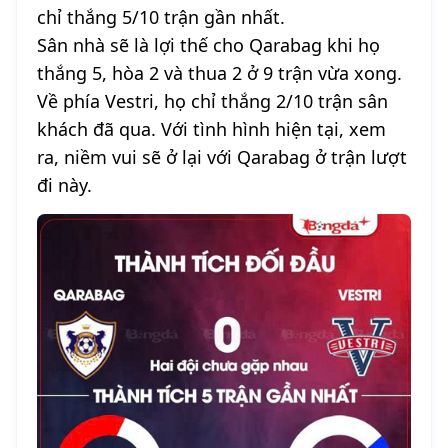
chỉ thắng 5/10 trận gần nhất.
Sân nhà sẽ là lợi thế cho Qarabag khi họ
thắng 5, hòa 2 và thua 2 ở 9 trận vừa xong.
Về phía Vestri, họ chỉ thắng 2/10 trận sân
khách đã qua. Với tình hình hiện tại, xem
ra, niềm vui sẽ ở lại với Qarabag ở trận lượt
đi này.