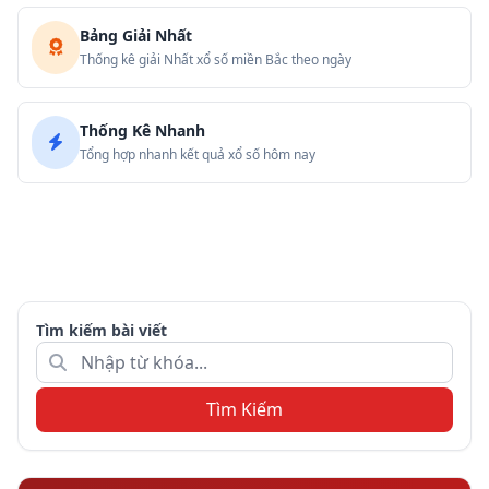
Bảng Giải Nhất
Thống kê giải Nhất xổ số miền Bắc theo ngày
Thống Kê Nhanh
Tổng hợp nhanh kết quả xổ số hôm nay
Tìm kiếm bài viết
Tìm Kiếm