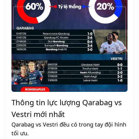
Thông tin lực lượng Qarabag vs
Vestri mới nhất
Qarabag vs Vestri đều có trong tay đội hình
tối ưu.