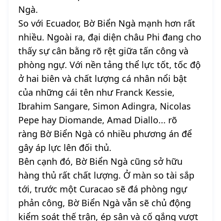
Ngà.
So với Ecuador, Bờ Biển Ngà mạnh hơn rất
nhiều. Ngoài ra, đại diện châu Phi đang cho
thấy sự cân bằng rõ rệt giữa tấn công và
phòng ngự. Với nền tảng thể lực tốt, tốc độ
ở hai biên và chất lượng cá nhân nổi bật
của những cái tên như Franck Kessie,
Ibrahim Sangare, Simon Adingra, Nicolas
Pepe hay Diomande, Amad Diallo... rõ
ràng Bờ Biển Ngà có nhiều phương án để
gây áp lực lên đối thủ.
Bên cạnh đó, Bờ Biển Ngà cũng sở hữu
hàng thủ rất chất lượng. Ở màn so tài sắp
tới, trước một Curacao sẽ đá phòng ngự
phản công, Bờ Biển Ngà vẫn sẽ chủ động
kiểm soát thế trận, ép sân và cố gắng vượt