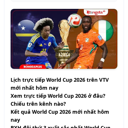
Lịch trực tiếp World Cup 2026 trên VTV
mới nhất hôm nay
Xem trực tiếp World Cup 2026 ở đâu?
Chiếu trên kênh nào?
Kết quả World Cup 2026 mới nhất hôm
nay
BXH đội thứ 3 xuất sắc nhất World Cup