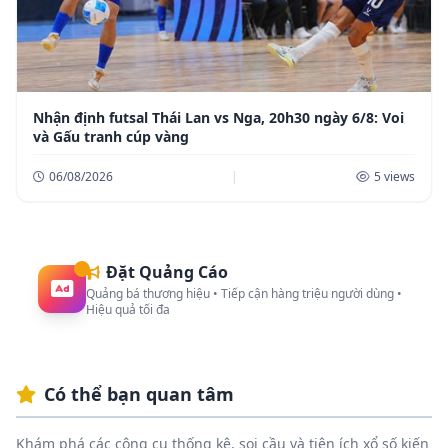
Nhận định futsal Thái Lan vs Nga, 20h30 ngày 6/8: Voi
và Gấu tranh cúp vàng
06/08/2026
|
5 views
Đặt Quảng Cáo
Quảng bá thương hiệu • Tiếp cận hàng triệu người dùng •
Hiệu quả tối đa
Có thể bạn quan tâm
Khám phá các công cụ thống kê, soi cầu và tiện ích xổ số kiến