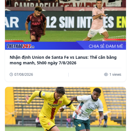
Nhận định Union de Santa Fe vs Lanus: Thế cân bằng
mong manh, 5h00 ngày 7/8/2026
07/08/2026
|
1 views