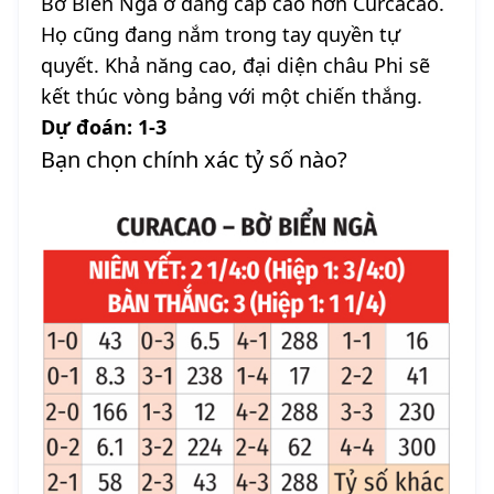
Bờ Biển Ngà ở đẳng cấp cao hơn Curcacao.
Họ cũng đang nắm trong tay quyền tự
quyết. Khả năng cao, đại diện châu Phi sẽ
kết thúc vòng bảng với một chiến thắng.
Dự đoán: 1-3
Bạn chọn chính xác tỷ số nào?