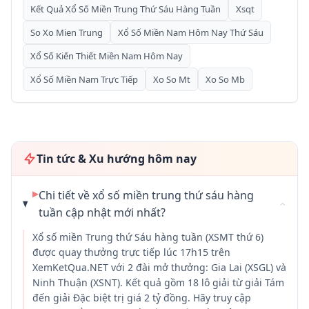
Kết Quả Xổ Số Miền Trung Thứ Sáu Hàng Tuần
Xsqt
So Xo Mien Trung
Xổ Số Miền Nam Hôm Nay Thứ Sáu
Xổ Số Kiến Thiết Miền Nam Hôm Nay
Xổ Số Miền Nam Trực Tiếp
Xo So Mt
Xo So Mb
Tin tức & Xu hướng hôm nay
▶
Chi tiết về xổ số miền trung thứ sáu hàng
tuần cập nhật mới nhất?
Xổ số miền Trung thứ Sáu hàng tuần (XSMT thứ 6)
được quay thưởng trực tiếp lúc 17h15 trên
XemKetQua.NET với 2 đài mở thưởng: Gia Lai (XSGL) và
Ninh Thuận (XSNT). Kết quả gồm 18 lô giải từ giải Tám
đến giải Đặc biệt trị giá 2 tỷ đồng. Hãy truy cập