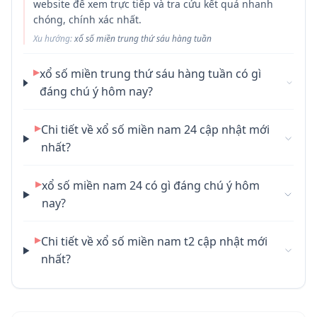
website để xem trực tiếp và tra cứu kết quả nhanh
chóng, chính xác nhất.
Xu hướng:
xổ số miền trung thứ sáu hàng tuần
▶
xổ số miền trung thứ sáu hàng tuần có gì
đáng chú ý hôm nay?
▶
Chi tiết về xổ số miền nam 24 cập nhật mới
nhất?
▶
xổ số miền nam 24 có gì đáng chú ý hôm
nay?
▶
Chi tiết về xổ số miền nam t2 cập nhật mới
nhất?