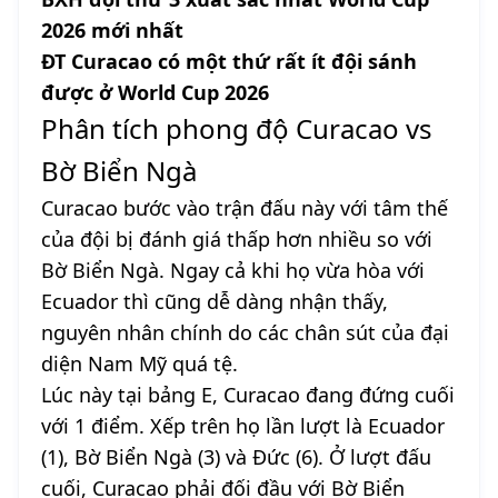
2026 mới nhất
ĐT Curacao có một thứ rất ít đội sánh
được ở World Cup 2026
Phân tích phong độ Curacao vs
Bờ Biển Ngà
Curacao bước vào trận đấu này với tâm thế
của đội bị đánh giá thấp hơn nhiều so với
Bờ Biển Ngà. Ngay cả khi họ vừa hòa với
Ecuador thì cũng dễ dàng nhận thấy,
nguyên nhân chính do các chân sút của đại
diện Nam Mỹ quá tệ.
Lúc này tại bảng E, Curacao đang đứng cuối
với 1 điểm. Xếp trên họ lần lượt là Ecuador
(1), Bờ Biển Ngà (3) và Đức (6). Ở lượt đấu
cuối, Curacao phải đối đầu với Bờ Biển