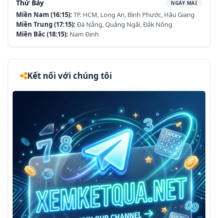
Thứ Bảy
NGÀY MAI
Miền Nam (16:15):
TP. HCM, Long An, Bình Phước, Hậu Giang
Miền Trung (17:15):
Đà Nẵng, Quảng Ngãi, Đắk Nông
Miền Bắc (18:15):
Nam Định
Kết nối với chúng tôi