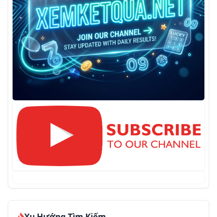
Xu Hướng Tìm Kiếm