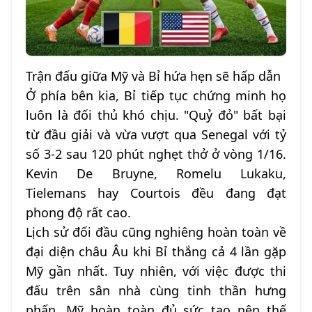
Trận đấu giữa Mỹ và Bỉ hứa hẹn sẽ hấp dẫn
Ở phía bên kia, Bỉ tiếp tục chứng minh họ
luôn là đối thủ khó chịu. "Quỷ đỏ" bất bại
từ đầu giải và vừa vượt qua Senegal với tỷ
số 3-2 sau 120 phút nghẹt thở ở vòng 1/16.
Kevin De Bruyne, Romelu Lukaku,
Tielemans hay Courtois đều đang đạt
phong độ rất cao.
Lịch sử đối đầu cũng nghiêng hoàn toàn về
đại diện châu Âu khi Bỉ thắng cả 4 lần gặp
Mỹ gần nhất. Tuy nhiên, với việc được thi
đấu trên sân nhà cùng tinh thần hưng
phấn, Mỹ hoàn toàn đủ sức tạo nên thế