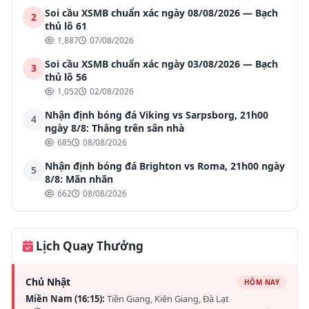
Soi cầu XSMB chuẩn xác ngày 08/08/2026 — Bạch
2
thủ lô 61
1,887
07/08/2026
Soi cầu XSMB chuẩn xác ngày 03/08/2026 — Bạch
3
thủ lô 56
1,052
02/08/2026
Nhận định bóng đá Viking vs Sarpsborg, 21h00
4
ngày 8/8: Thắng trên sân nhà
685
08/08/2026
Nhận định bóng đá Brighton vs Roma, 21h00 ngày
5
8/8: Mãn nhãn
662
08/08/2026
Lịch Quay Thưởng
Chủ Nhật
HÔM NAY
Miền Nam (16:15):
Tiền Giang, Kiên Giang, Đà Lạt