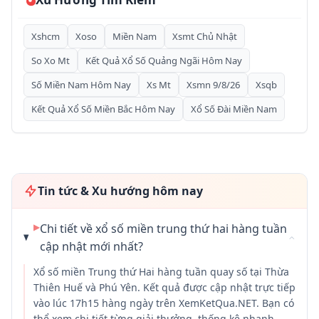
Xshcm
Xoso
Miền Nam
Xsmt Chủ Nhật
So Xo Mt
Kết Quả Xổ Số Quảng Ngãi Hôm Nay
Số Miền Nam Hôm Nay
Xs Mt
Xsmn 9/8/26
Xsqb
Kết Quả Xổ Số Miền Bắc Hôm Nay
Xổ Số Đài Miền Nam
Tin tức & Xu hướng hôm nay
▶
Chi tiết về xổ số miền trung thứ hai hàng tuần
cập nhật mới nhất?
Xổ số miền Trung thứ Hai hàng tuần quay số tại Thừa
Thiên Huế và Phú Yên. Kết quả được cập nhật trực tiếp
vào lúc 17h15 hàng ngày trên XemKetQua.NET. Bạn có
thể xem chi tiết từng giải thưởng, thống kê nhanh