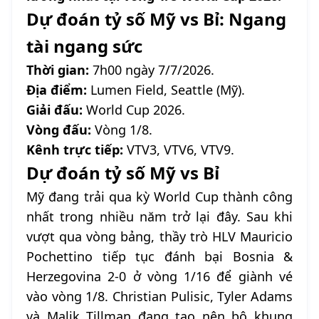
Dự đoán tỷ số Mỹ vs Bỉ: Ngang
tài ngang sức
Thời gian:
7h00 ngày 7/7/2026.
Địa điểm:
Lumen Field, Seattle (Mỹ).
Giải đấu:
World Cup 2026.
Vòng đấu:
Vòng 1/8.
Kênh trực tiếp:
VTV3, VTV6, VTV9.
Dự đoán tỷ số Mỹ vs Bỉ
Mỹ đang trải qua kỳ World Cup thành công
nhất trong nhiều năm trở lại đây. Sau khi
vượt qua vòng bảng, thầy trò HLV Mauricio
Pochettino tiếp tục đánh bại Bosnia &
Herzegovina 2-0 ở vòng 1/16 để giành vé
vào vòng 1/8. Christian Pulisic, Tyler Adams
và Malik Tillman đang tạo nên bộ khung