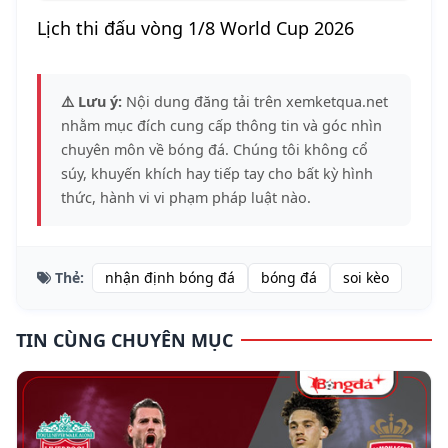
Lịch thi đấu vòng 1/8 World Cup 2026
⚠️ Lưu ý:
Nội dung đăng tải trên xemketqua.net
nhằm mục đích cung cấp thông tin và góc nhìn
chuyên môn về bóng đá. Chúng tôi không cổ
súy, khuyến khích hay tiếp tay cho bất kỳ hình
thức, hành vi vi phạm pháp luật nào.
Thẻ:
nhận định bóng đá
bóng đá
soi kèo
TIN CÙNG CHUYÊN MỤC