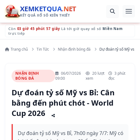
XEMKETQUA
.NET
KẾT QUẢ XỔ SỐ KIẾN THIẾT
Còn
03 giờ 45 phút 56 giây
Là tới giờ quay xổ số
Miền Nam
trực tiếp
Trang chủ
Tin Tức
Nhận định bóng đá
Dự đoán tỷ số Mỹ vs Bỉ
NHẬN ĐỊNH
06/07/2026
20 lượt
3 phút
BÓNG ĐÁ
09:00
xem
đọc
Dự đoán tỷ số Mỹ vs Bỉ: Cân
bằng đến phút chót - World
Cup 2026
Dự đoán tỷ số Mỹ vs Bỉ, 7h00 ngày 7/7: Mỹ có