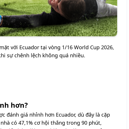
mặt với Ecuador tại vòng 1/16 World Cup 2026,
khi sự chênh lệch không quá nhiều.
ạnh hơn?
ợc đánh giá nhỉnh hơn Ecuador, dù đây là cặp
nhà có 47,1% cơ hội thắng trong 90 phút,