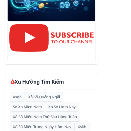
Xu Hướng Tìm Kiếm
Xsqb
Xổ Số Quảng Ngãi
So Xo Mien Nam
Xo So Hom Nay
Xổ Số Miền Nam Thứ Sáu Hàng Tuần
Xổ Số Miền Trung Ngày Hôm Nay
Xskh