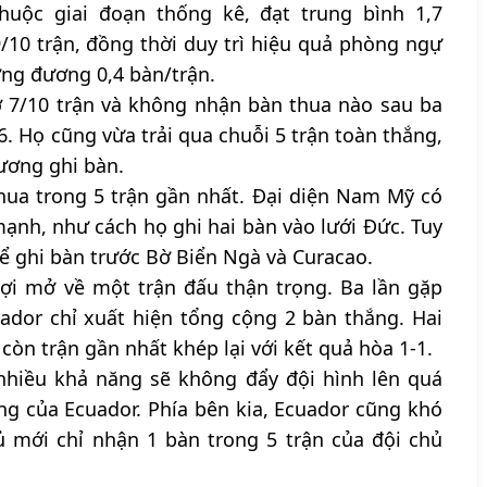
huộc giai đoạn thống kê, đạt trung bình 1,7
/10 trận, đồng thời duy trì hiệu quả phòng ngự
ơng đương 0,4 bàn/trận.
ở 7/10 trận và không nhận bàn thua nào sau ba
. Họ cũng vừa trải qua chuỗi 5 trận toàn thắng,
ương ghi bàn.
hua trong 5 trận gần nhất. Đại diện Nam Mỹ có
mạnh, như cách họ ghi hai bàn vào lưới Đức. Tuy
ể ghi bàn trước Bờ Biển Ngà và Curacao.
gợi mở về một trận đấu thận trọng. Ba lần gặp
ador chỉ xuất hiện tổng cộng 2 bàn thắng. Hai
, còn trận gần nhất khép lại với kết quả hòa 1-1.
nhiều khả năng sẽ không đẩy đội hình lên quá
g của Ecuador. Phía bên kia, Ecuador cũng khó
ủ mới chỉ nhận 1 bàn trong 5 trận của đội chủ