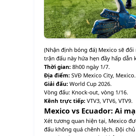
(Nhận định bóng đá) Mexico sẽ đối 
trận đấu này hứa hẹn đầy hấp dẫn 
Thời gian:
8h00 ngày 1/7.
Địa điểm:
SVĐ Mexico City, Mexico.
Giải đấu:
World Cup 2026.
Vòng đấu: Knock-out, vòng 1/16.
Kênh trực tiếp:
VTV3, VTV6, VTV9.
Mexico vs Ecuador: Ai m
Xét tương quan hiện tại, Mexico đư
đấu không quá chênh lệch. Đội chủ 