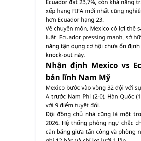
Ecuador đạt 23,7%, còn khả năng tr
xếp hạng FIFA mới nhất cũng nghiên
hơn Ecuador hạng 23.
Về chuyên môn, Mexico có lợi thế sâ
luật. Ecuador pressing mạnh, sở hữ
năng tận dụng cơ hội chưa ổn định 
knock-out này.
Nhận định Mexico vs E
bản lĩnh Nam Mỹ
Mexico bước vào vòng 32 đội với sự 
A trước Nam Phi (2-0), Hàn Quốc (1
với 9 điểm tuyệt đối.
Đội đồng chủ nhà cũng là một tro
2026. Hệ thống phòng ngự chắc chắ
cân bằng giữa tấn công và phòng ng
ghi 12 bàn và chỉ lọt lưới 1 lần.