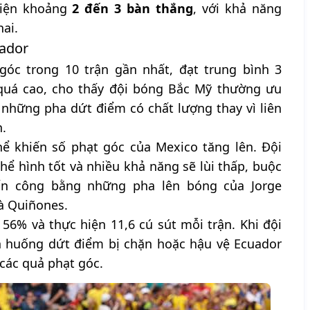
hiện khoảng
2 đến 3 bàn thắng
, với khả năng
hai.
uador
óc trong 10 trận gần nhất, đạt trung bình 3
quá cao, cho thấy đội bóng Bắc Mỹ thường ưu
 những pha dứt điểm có chất lượng thay vì liên
.
hể khiến số phạt góc của Mexico tăng lên. Đội
ể hình tốt và nhiều khả năng sẽ lùi thấp, buộc
ấn công bằng những pha lên bóng của Jorge
và Quiñones.
56% và thực hiện 11,6 cú sút mỗi trận. Khi đội
nh huống dứt điểm bị chặn hoặc hậu vệ Ecuador
các quả phạt góc.