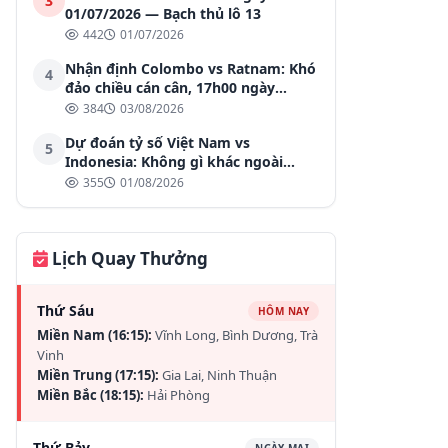
3
01/07/2026 — Bạch thủ lô 13
442
01/07/2026
Nhận định Colombo vs Ratnam: Khó
4
đảo chiều cán cân, 17h00 ngày
3/8/2026
384
03/08/2026
Dự đoán tỷ số Việt Nam vs
5
Indonesia: Không gì khác ngoài
chiến thắng
355
01/08/2026
Lịch Quay Thưởng
Thứ Sáu
HÔM NAY
Miền Nam (16:15):
Vĩnh Long, Bình Dương, Trà
Vinh
Miền Trung (17:15):
Gia Lai, Ninh Thuận
Miền Bắc (18:15):
Hải Phòng
Thứ Bảy