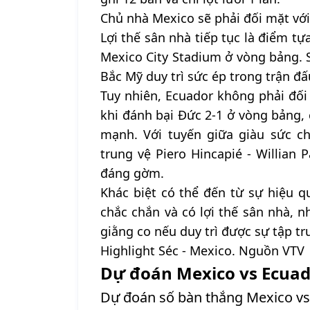
Chủ nhà Mexico sẽ phải đối mặt với
Lợi thế sân nhà tiếp tục là điểm tự
Mexico City Stadium ở vòng bảng. 
Bắc Mỹ duy trì sức ép trong trận đấu
Tuy nhiên, Ecuador không phải đối
khi đánh bại Đức 2-1 ở vòng bảng, 
mạnh. Với tuyến giữa giàu sức c
trung vệ Piero Hincapié - Willian
đáng gờm.
Khác biệt có thể đến từ sự hiệu 
chắc chắn và có lợi thế sân nhà, 
giằng co nếu duy trì được sự tập tr
Highlight Séc - Mexico. Nguồn VTV
Dự đoán Mexico vs Ecua
Dự đoán số bàn thắng Mexico v