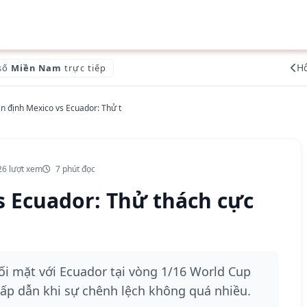
H
 số
Miền Nam
trực tiếp
n định Mexico vs Ecuador: Thử thách cực đại
6 lượt xem
7 phút đọc
s Ecuador: Thử thách cực
ối mặt với Ecuador tại vòng 1/16 World Cup
hấp dẫn khi sự chênh lệch không quá nhiều.