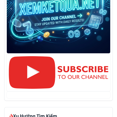
Xu Hướng Tìm Kiếm