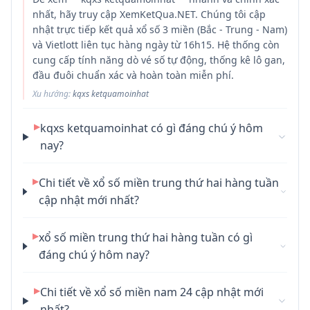
nhất, hãy truy cập XemKetQua.NET. Chúng tôi cập
nhật trực tiếp kết quả xổ số 3 miền (Bắc - Trung - Nam)
và Vietlott liên tục hàng ngày từ 16h15. Hệ thống còn
cung cấp tính năng dò vé số tự động, thống kê lô gan,
đầu đuôi chuẩn xác và hoàn toàn miễn phí.
Xu hướng:
kqxs ketquamoinhat
▶
kqxs ketquamoinhat có gì đáng chú ý hôm
nay?
▶
Chi tiết về xổ số miền trung thứ hai hàng tuần
cập nhật mới nhất?
▶
xổ số miền trung thứ hai hàng tuần có gì
đáng chú ý hôm nay?
▶
Chi tiết về xổ số miền nam 24 cập nhật mới
nhất?