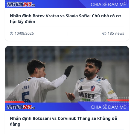
Nhận định Botev Vratsa vs Slavia Sofia: Chủ nhà có cơ
hội lấy điểm
10/08/2026
|
185 views
Nhận định Botosani vs Corvinul: Thắng sẽ không dễ
dàng