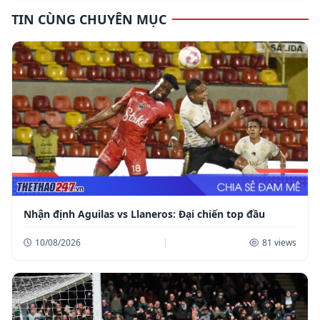
TIN CÙNG CHUYÊN MỤC
Nhận định Aguilas vs Llaneros: Đại chiến top đầu
10/08/2026
|
81 views