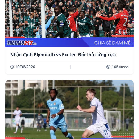
Nhận định Plymouth vs Exeter: Đối thủ cứng cựa
10/08/2026
|
148 views