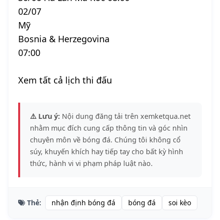
02/07
Mỹ
Bosnia & Herzegovina
07:00
Xem tất cả lịch thi đấu
⚠️ Lưu ý:
Nội dung đăng tải trên xemketqua.net
nhằm mục đích cung cấp thông tin và góc nhìn
chuyên môn về bóng đá. Chúng tôi không cổ
súy, khuyến khích hay tiếp tay cho bất kỳ hình
thức, hành vi vi phạm pháp luật nào.
Thẻ:
nhận định bóng đá
bóng đá
soi kèo