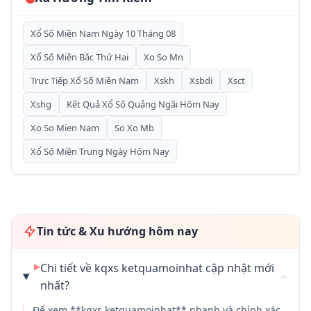
Xổ Số Miền Nam Ngày 10 Tháng 08
Xổ Số Miền Bắc Thứ Hai
Xo So Mn
Trực Tiếp Xổ Số Miền Nam
Xskh
Xsbdi
Xsct
Xshg
Kết Quả Xổ Số Quảng Ngãi Hôm Nay
Xo So Mien Nam
So Xo Mb
Xổ Số Miền Trung Ngày Hôm Nay
Tin tức & Xu hướng hôm nay
▶
Chi tiết về kqxs ketquamoinhat cập nhật mới
nhất?
Để xem **kqxs ketquamoinhat** nhanh và chính xác