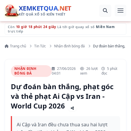
XEMKETQUA
.NET
KẾT QUẢ XỔ SỐ KIẾN THIẾT
Còn
10 giờ 18 phút 23 giây
Là tới giờ quay xổ số
Miền Nam
trực tiếp
Trang chủ
Tin Tức
Nhận định bóng đá
Dự đoán bàn thắng, phạ
NHẬN ĐỊNH
27/06/2026
26 lượt
5 phút
BÓNG ĐÁ
04:01
xem
đọc
Dự đoán bàn thắng, phạt góc
và thẻ phạt Ai Cập vs Iran -
World Cup 2026
Ai Cập và Iran đều chưa thua sau hai lượt