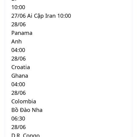
10:00
27/06 Ai Cập Iran 10:00
28/06
Panama
Anh
04:00
28/06
Croatia
Ghana
04:00
28/06
Colombia
Bồ Đào Nha
06:30
28/06
D.R. Congo