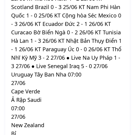
Scotland Brazil 0 - 3 25/06 KT Nam Phi Hàn
Quốc 1 - 0 25/06 KT Cộng hòa Séc Mexico 0
- 3 26/06 KT Ecuador Đức 2 - 1 26/06 KT
Curacao Bờ Biển Ngà 0 - 2 26/06 KT Tunisia
Hà Lan 1 - 3 26/06 KT Nhật Bản Thụy Điển 1
- 1 26/06 KT Paraguay Úc 0 - 0 26/06 KT Thổ
Nhĩ Kỳ Mỹ 3 - 2 27/06 ● Live Na Uy Pháp 1 -
3 27/06 ● Live Senegal Iraq 5 - 0 27/06
Uruguay Tây Ban Nha 07:00
27/06
Cape Verde
Ả Rập Saudi
07:00
27/06
New Zealand
Bỉ