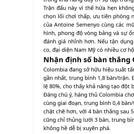
Trận đấu này vì thế hứa hẹn khôn
chọn lối chơi thấp, ưu tiên phòng 
của Antoine Semenyo cùng các mũi 
hình, phong độ vòng bảng và sự ổ
đánh giá nhỉnh hơn. Nếu tận dụng 
co, đại diện Nam Mỹ có nhiều cơ hội
Nhận định số bàn thắng
Colombia đang sở hữu hiệu suất tấn
gần nhất, trung bình 1,8 bàn/trận. 
lệ 80%, cho thấy khả năng tạo đột 
Đáng chú ý, hàng thủ Colombia chơi
cùng giai đoạn, trung bình 0,4 bàn
chặt chẽ hơn, với 4 bàn thắng sau 5
cũng chỉ thủng lưới 3 bàn, trung b
không hề dễ bị xuyên phá.