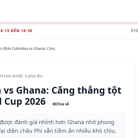
H
16:15 ĐẾN 18:30
n định Colombia vs Ghana: Căng thẳng tột độ - Vòng 1/16 World Cup 2026
4 lượt xem
6 phút đọc
 vs Ghana: Căng thẳng tột
d Cup 2026
Chia sẻ
a được đánh giá nhỉnh hơn Ghana nhờ phong
i diện châu Phi vẫn tiềm ẩn nhiều khó chịu.