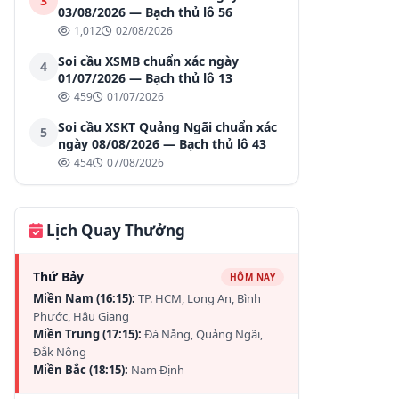
3
03/08/2026 — Bạch thủ lô 56
1,012
02/08/2026
Soi cầu XSMB chuẩn xác ngày
4
01/07/2026 — Bạch thủ lô 13
459
01/07/2026
Soi cầu XSKT Quảng Ngãi chuẩn xác
5
ngày 08/08/2026 — Bạch thủ lô 43
454
07/08/2026
Lịch Quay Thưởng
Thứ Bảy
HÔM NAY
Miền Nam (16:15):
TP. HCM, Long An, Bình
Phước, Hậu Giang
Miền Trung (17:15):
Đà Nẵng, Quảng Ngãi,
Đắk Nông
Miền Bắc (18:15):
Nam Định