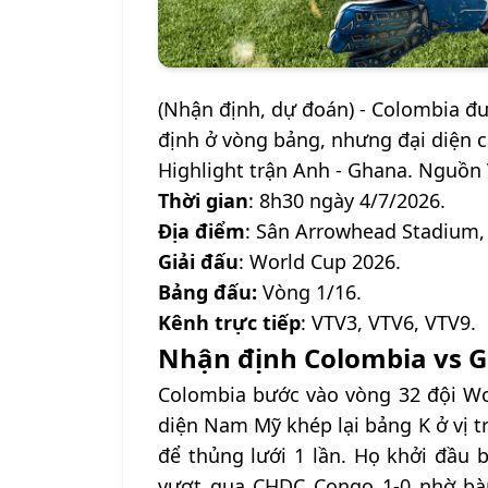
(Nhận định, dự đoán) - Colombia 
định ở vòng bảng, nhưng đại diện c
Highlight trận Anh - Ghana. Nguồn
Thời gian
: 8h30 ngày 4/7/2026.
Địa điểm
: Sân Arrowhead Stadium, 
Giải đấu
: World Cup 2026.
Bảng đấu:
Vòng 1/16.
Kênh trực tiếp
: VTV3, VTV6, VTV9.
Nhận định Colombia vs G
Colombia bước vào vòng 32 đội Wo
diện Nam Mỹ khép lại bảng K ở vị tr
để thủng lưới 1 lần. Họ khởi đầu b
vượt qua CHDC Congo 1-0 nhờ bàn