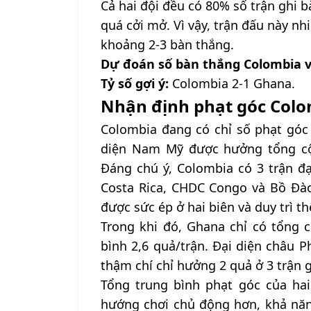
Cả hai đội đều có 80% số trận ghi 
quá cởi mở. Vì vậy, trận đấu này nh
khoảng 2-3 bàn thắng.
Dự đoán số bàn thắng Colombia 
Tỷ số gợi ý:
Colombia 2-1 Ghana.
Nhận định phạt góc Colo
Colombia đang có chỉ số phạt góc
diện Nam Mỹ được hưởng tổng cộn
Đáng chú ý, Colombia có 3 trận đạ
Costa Rica, CHDC Congo và Bồ Đào
được sức ép ở hai biên và duy trì t
Trong khi đó, Ghana chỉ có tổng 
bình 2,6 quả/trận. Đại diện châu 
thậm chí chỉ hưởng 2 quả ở 3 trận 
Tổng trung bình phạt góc của hai
hướng chơi chủ động hơn, khả năn