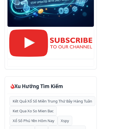
Xu Hướng Tìm Kiếm
Kết Quả Xổ Số Miền Trung Thứ Bảy Hàng Tuần
Ket Qua Xo So Mien Bac
Xổ Số Phú Yên Hôm Nay
Xspy