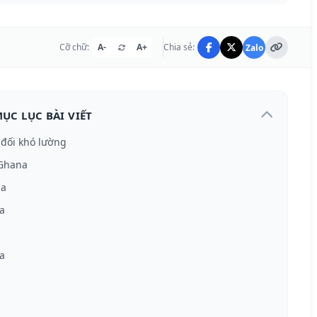
Cỡ chữ:
A-
A+
Chia sẻ:
Zalo
ỤC LỤC BÀI VIẾT
đối khó lường
 Ghana
na
a
a