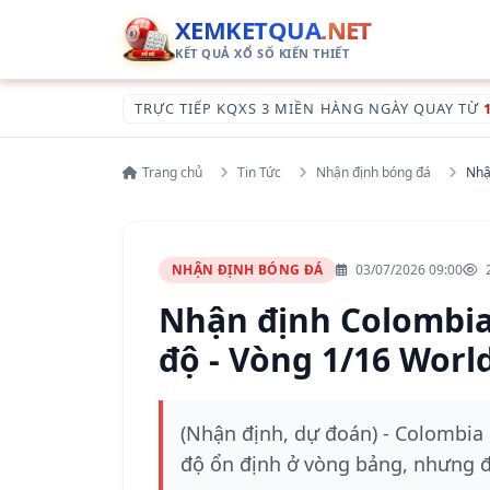
XEMKETQUA
.NET
KẾT QUẢ XỔ SỐ KIẾN THIẾT
TRỰC TIẾP KQXS 3 MIỀN HÀNG NGÀY QUAY TỪ
Trang chủ
Tin Tức
Nhận định bóng đá
Nhậ
NHẬN ĐỊNH BÓNG ĐÁ
03/07/2026 09:00
2
Nhận định Colombia
độ - Vòng 1/16 Worl
(Nhận định, dự đoán) - Colombi
độ ổn định ở vòng bảng, nhưng đạ