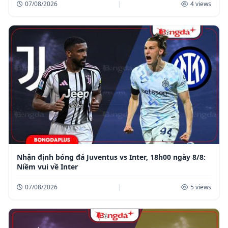
07/08/2026
|
4 views
Nhận định bóng đá Juventus vs Inter, 18h00 ngày 8/8:
Niềm vui về Inter
07/08/2026
|
5 views