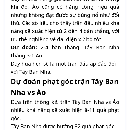
khi đó, Áo cũng có hàng công hiệu quả
nhưng không đạt được sự bùng nổ như đối
thủ. Các số liệu cho thấy trận đấu nhiều khả
năng sẽ xuất hiện từ 2 đến 4 bàn thắng, với
ưu thế nghiêng về đại diện xứ bò tót.
Dự đoán:
2-4 bàn thắng, Tây Ban Nha
thắng 3-1 Áo.
Đây hứa hẹn sẽ là một trận đấu áp đảo đối
với Tây Ban Nha.
Dự đoán phạt góc trận Tây Ban
Nha vs Áo
Dựa trên thống kê, trận Tây Ban Nha vs Áo
nhiều khả năng sẽ xuất hiện 8-11 quả phạt
góc.
Tây Ban Nha được hưởng 82 quả phạt góc