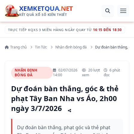
XEMKETQUA
.NET
KẾT QUẢ XỔ SỐ KIẾN THIẾT
TRỰC TIẾP KQXS 3 MIỀN HÀNG NGÀY QUAY TỪ
16:15 ĐẾN 18:30
Trang chủ
Tin Tức
Nhận định bóng đá
Dự đoán bàn thắng, góc
NHẬN ĐỊNH
02/07/2026
20 lượt
6 phút
BÓNG ĐÁ
14:00
xem
đọc
Dự đoán bàn thắng, góc & thẻ
phạt Tây Ban Nha vs Áo, 2h00
ngày 3/7/2026
Dự đoán bàn thắng, phạt góc và thẻ phạt