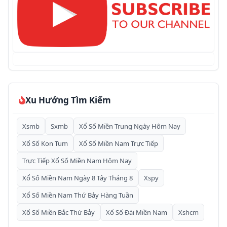
Xu Hướng Tìm Kiếm
Xsmb
Sxmb
Xổ Số Miền Trung Ngày Hôm Nay
Xổ Số Kon Tum
Xổ Số Miền Nam Trực Tiếp
Trực Tiếp Xổ Số Miền Nam Hôm Nay
Xổ Số Miền Nam Ngày 8 Tây Tháng 8
Xspy
Xổ Số Miền Nam Thứ Bảy Hàng Tuần
Xổ Số Miền Bắc Thứ Bảy
Xổ Số Đài Miền Nam
Xshcm