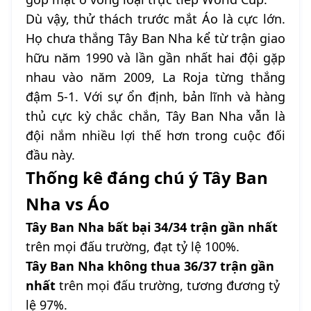
Dù vậy, thử thách trước mắt Áo là cực lớn.
Họ chưa thắng Tây Ban Nha kể từ trận giao
hữu năm 1990 và lần gần nhất hai đội gặp
nhau vào năm 2009, La Roja từng thắng
đậm 5-1. Với sự ổn định, bản lĩnh và hàng
thủ cực kỳ chắc chắn, Tây Ban Nha vẫn là
đội nắm nhiều lợi thế hơn trong cuộc đối
đầu này.
Thống kê đáng chú ý Tây Ban
Nha vs Áo
Tây Ban Nha bất bại 34/34 trận gần nhất
trên mọi đấu trường, đạt tỷ lệ 100%.
Tây Ban Nha không thua 36/37 trận gần
nhất
trên mọi đấu trường, tương đương tỷ
lệ 97%.