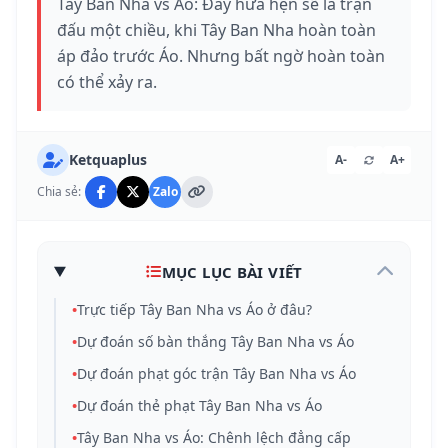
Tây Ban Nha vs Áo: Đây hứa hẹn sẽ là trận
đấu một chiều, khi Tây Ban Nha hoàn toàn
áp đảo trước Áo. Nhưng bất ngờ hoàn toàn
có thể xảy ra.
Ketquaplus
A-
A+
Chia sẻ:
Zalo
MỤC LỤC BÀI VIẾT
•
Trực tiếp Tây Ban Nha vs Áo ở đâu?
•
Dự đoán số bàn thắng Tây Ban Nha vs Áo
•
Dự đoán phạt góc trận Tây Ban Nha vs Áo
•
Dự đoán thẻ phạt Tây Ban Nha vs Áo
•
Tây Ban Nha vs Áo: Chênh lệch đẳng cấp