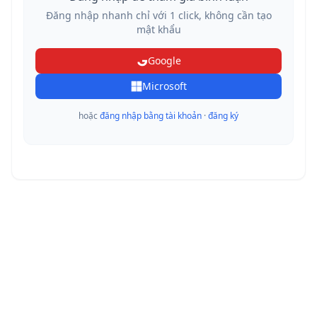
Đăng nhập nhanh chỉ với 1 click, không cần tạo
mật khẩu
Google
Microsoft
hoặc
đăng nhập bằng tài khoản
·
đăng ký