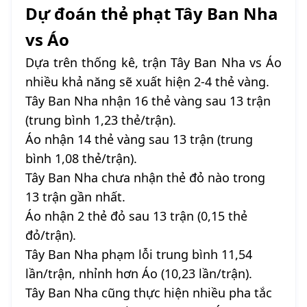
Dự đoán thẻ phạt Tây Ban Nha
vs Áo
Dựa trên thống kê, trận Tây Ban Nha vs Áo
nhiều khả năng sẽ xuất hiện 2-4 thẻ vàng.
Tây Ban Nha nhận 16 thẻ vàng sau 13 trận
(trung bình 1,23 thẻ/trận).
Áo nhận 14 thẻ vàng sau 13 trận (trung
bình 1,08 thẻ/trận).
Tây Ban Nha chưa nhận thẻ đỏ nào trong
13 trận gần nhất.
Áo nhận 2 thẻ đỏ sau 13 trận (0,15 thẻ
đỏ/trận).
Tây Ban Nha phạm lỗi trung bình 11,54
lần/trận, nhỉnh hơn Áo (10,23 lần/trận).
Tây Ban Nha cũng thực hiện nhiều pha tắc