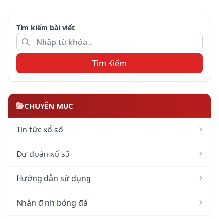
Tìm kiếm bài viết
Tìm Kiếm
CHUYÊN MỤC
Tin tức xổ số
Dự đoán xổ số
Hướng dẫn sử dụng
Nhận định bóng đá