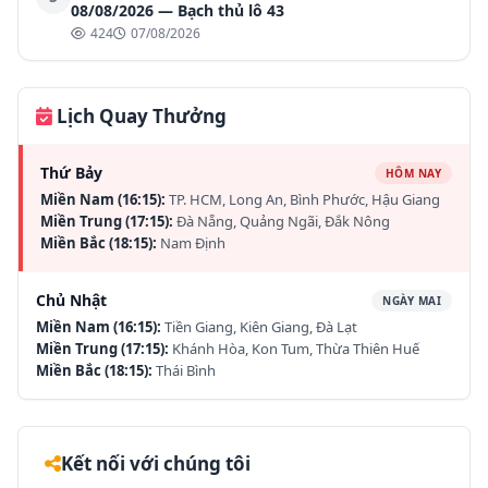
08/08/2026 — Bạch thủ lô 43
424
07/08/2026
Lịch Quay Thưởng
Thứ Bảy
HÔM NAY
Miền Nam (16:15):
TP. HCM, Long An, Bình Phước, Hậu Giang
Miền Trung (17:15):
Đà Nẵng, Quảng Ngãi, Đắk Nông
Miền Bắc (18:15):
Nam Định
Chủ Nhật
NGÀY MAI
Miền Nam (16:15):
Tiền Giang, Kiên Giang, Đà Lạt
Miền Trung (17:15):
Khánh Hòa, Kon Tum, Thừa Thiên Huế
Miền Bắc (18:15):
Thái Bình
Kết nối với chúng tôi