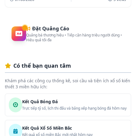
Đặt Quảng Cáo
Quảng bá thương hiệu • Tiếp cận hàng triệu người dùng •
Hiệu quả tối đa
Có thể bạn quan tâm
Khám phá các công cụ thống kê, soi cầu và tiện ích xổ số kiến
thiết 3 miền hữu ích:
Kết Quả Bóng Đá
Trực tiếp tỷ số, lịch thi đấu và bảng xếp hạng bóng đá hôm nay
Kết Quả Xổ Số Miền Bắc
Kết quả xổ số miền Bắc mới nhất hôm nay