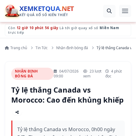
XEMKETQUA
.NET
KẾT QUẢ XỔ SỐ KIẾN THIẾT
Còn
12 giờ 10 phút 53 giây
Là tới giờ quay xổ số
Miền Nam
trực tiếp
Trang chủ
Tin Tức
Nhận định bóng đá
Tỷ lệ thắng Canada vs
NHẬN ĐỊNH
04/07/2026
23 lượt
4 phút
BÓNG ĐÁ
09:00
xem
đọc
Tỷ lệ thắng Canada vs
Morocco: Cao đến khủng khiếp
Tỷ lệ thắng Canada vs Morocco, 0h00 ngày