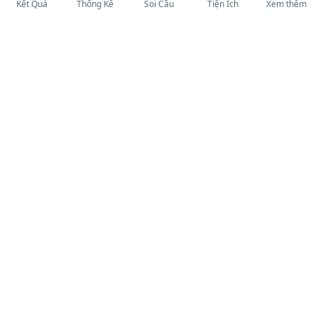
Kết Quả
Thống Kê
Soi Cầu
Tiện Ích
Xem thêm
XEMKETQUA
.NET
Hệ thống cập nhật kết quả xổ số kiến thiết trực tuyến nhanh
nhất, chính xác cho cả 3 miền Bắc, Trung, Nam. Cập nhật liên
tục 24/7.
4.8
/5 (9,218 bình chọn)
TẢI APP:
Kết Quả Xổ Số
KQXS Miền Bắc
KQXS Miền Trung