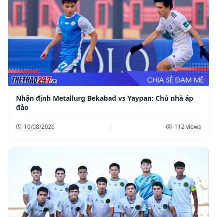
Nhận định Metallurg Bekabad vs Yaypan: Chủ nhà áp
đảo
10/08/2026
|
112 views