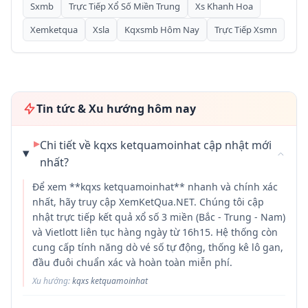
Sxmb
Trực Tiếp Xổ Số Miền Trung
Xs Khanh Hoa
Xemketqua
Xsla
Kqxsmb Hôm Nay
Trực Tiếp Xsmn
Tin tức & Xu hướng hôm nay
▶
Chi tiết về kqxs ketquamoinhat cập nhật mới
nhất?
Để xem **kqxs ketquamoinhat** nhanh và chính xác
nhất, hãy truy cập XemKetQua.NET. Chúng tôi cập
nhật trực tiếp kết quả xổ số 3 miền (Bắc - Trung - Nam)
và Vietlott liên tục hàng ngày từ 16h15. Hệ thống còn
cung cấp tính năng dò vé số tự động, thống kê lô gan,
đầu đuôi chuẩn xác và hoàn toàn miễn phí.
Xu hướng:
kqxs ketquamoinhat