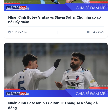
Nhận định Botev Vratsa vs Slavia Sofia: Chủ nhà có cơ
hội lấy điểm
10/08/2026
|
84 views
Nhận định Botosani vs Corvinul: Thắng sẽ không dễ
dàng