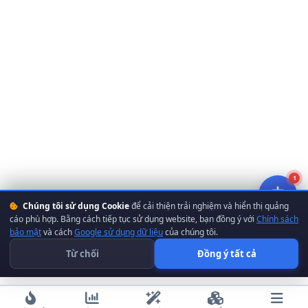
1
Chúng tôi sử dụng Cookie
để cải thiện trải nghiệm và hiển thị quảng
cáo phù hợp. Bằng cách tiếp tục sử dụng website, bạn đồng ý với
Chính sách
bảo mật
và cách
Google sử dụng dữ liệu
của chúng tôi.
Từ chối
Đồng ý tất cả