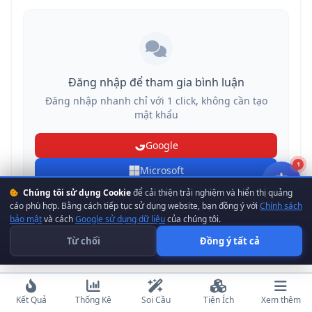
Đăng nhập để tham gia bình luận
Đăng nhập nhanh chỉ với 1 click, không cần tạo
mật khẩu
Google
1
Microsoft
Chúng tôi sử dụng Cookie
để cải thiện trải nghiệm và hiển thị quảng
hoặc
đăng nhập bằng tài khoản
·
đăng ký
cáo phù hợp. Bằng cách tiếp tục sử dụng website, bạn đồng ý với
Chính sách
bảo mật
và cách
Google sử dụng dữ liệu
của chúng tôi.
Từ chối
Đồng ý tất cả
Kết Quả
Thống Kê
Soi Cầu
Tiện Ích
Xem thêm