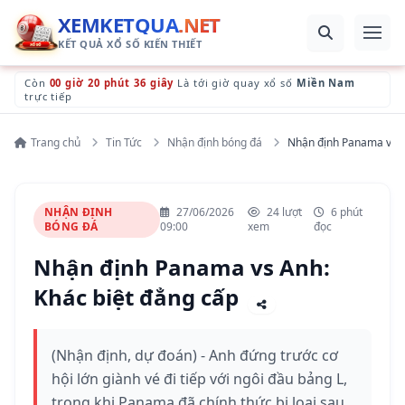
XEMKETQUA
.NET
KẾT QUẢ XỔ SỐ KIẾN THIẾT
Còn
00 giờ 20 phút 35 giây
Là tới giờ quay xổ số
Miền Nam
trực tiếp
Trang chủ
Tin Tức
Nhận định bóng đá
Nhận định Panama vs A
NHẬN ĐỊNH
27/06/2026
24 lượt
6 phút
BÓNG ĐÁ
09:00
xem
đọc
Nhận định Panama vs Anh:
Khác biệt đẳng cấp
(Nhận định, dự đoán) - Anh đứng trước cơ
hội lớn giành vé đi tiếp với ngôi đầu bảng L,
trong khi Panama đã chính thức bị loại sau