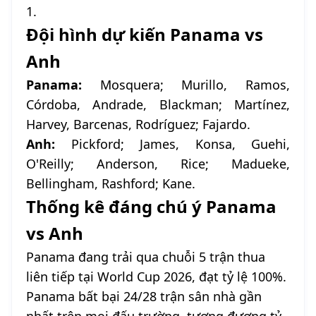
1.
Đội hình dự kiến Panama vs
Anh
Panama:
Mosquera; Murillo, Ramos,
Córdoba, Andrade, Blackman; Martínez,
Harvey, Barcenas, Rodríguez; Fajardo.
Anh:
Pickford; James, Konsa, Guehi,
O'Reilly; Anderson, Rice; Madueke,
Bellingham, Rashford; Kane.
Thống kê đáng chú ý Panama
vs Anh
Panama đang trải qua chuỗi 5 trận thua
liên tiếp tại World Cup 2026, đạt tỷ lệ 100%.
Panama bất bại 24/28 trận sân nhà gần
nhất trên mọi đấu trường, tương đương tỷ