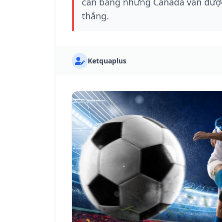
cân bằng nhưng Canada vẫn được 
thắng.
Ketquaplus