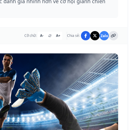
đánh giá nhỉnh hơn về cơ hội giành chiến
Cỡ chữ:
A-
A+
Chia sẻ:
Zalo