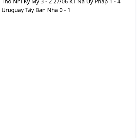
 Thổ Nhĩ Kỳ Mỹ 3 - 2 27/06 KT Na Uy Pháp 1 - 4
T Uruguay Tây Ban Nha 0 - 1