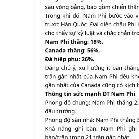
sau vòng bảng, bao gồm chiến thắn
Trong khi đó, Nam Phi bước vào v
trước Hàn Quốc. Đại diện châu Phi
cho thấy sự kỷ luật và chắc chắn tro
Nam Phi thắng: 18%.
Canada thắng: 56%.
Đá hiệp phụ: 26%.
Đáng chú ý, xu hướng ít bàn thắng
trận gần nhất của Nam Phi đều khép
gần nhất của Canada cũng có kịch 
Thông tin sức mạnh ĐT Nam Phi
Phong độ chung: Nam Phi thắng 2, 
đấu trường.
Phong độ sân nhà: Nam Phi thắng 3,
Khả năng ghi bàn: Nam Phi ghi t
bàn/trận trong 21 trận gần nhất.