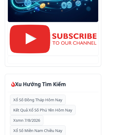
Xu Hướng Tìm Kiếm
Xổ Số Đồng Tháp Hôm Nay
Kết Quả Xổ Số Phú Yên Hôm Nay
Xsmn 7/8/2026
Xổ Số Miền Nam Chiều Nay