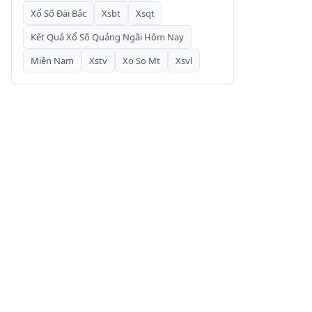
Xổ Số Đài Bắc
Xsbt
Xsqt
Kết Quả Xổ Số Quảng Ngãi Hôm Nay
Miền Nam
Xstv
Xo So Mt
Xsvl