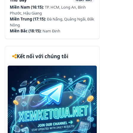
NGÀY MAI
Miền Nam (16:15):
TP. HCM, Long An, Bình
Phước, Hậu Giang
Miền Trung (17:15):
Đà Nẵng, Quảng Ngãi, Đắk
Nông
Miền Bắc (18:15):
Nam Định
Kết nối với chúng tôi