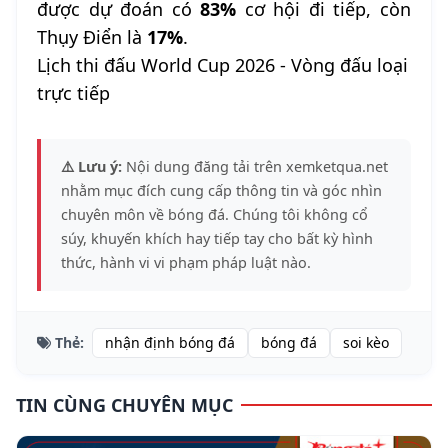
được dự đoán có
83%
cơ hội đi tiếp, còn
Thụy Điển là
17%
.
Lịch thi đấu World Cup 2026 - Vòng đấu loại
trực tiếp
⚠️ Lưu ý:
Nội dung đăng tải trên xemketqua.net
nhằm mục đích cung cấp thông tin và góc nhìn
chuyên môn về bóng đá. Chúng tôi không cổ
súy, khuyến khích hay tiếp tay cho bất kỳ hình
thức, hành vi vi phạm pháp luật nào.
Thẻ:
nhận định bóng đá
bóng đá
soi kèo
TIN CÙNG CHUYÊN MỤC