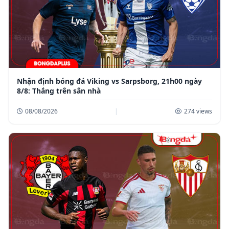
Nhận định bóng đá Viking vs Sarpsborg, 21h00 ngày
8/8: Thắng trên sân nhà
08/08/2026
|
274 views