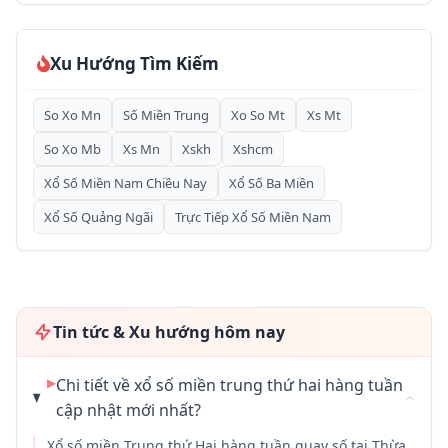
Xu Hướng Tìm Kiếm
So Xo Mn
Số Miền Trung
Xo So Mt
Xs Mt
So Xo Mb
Xs Mn
Xskh
Xshcm
Xổ Số Miền Nam Chiều Nay
Xổ Số Ba Miền
Xổ Số Quảng Ngãi
Trực Tiếp Xổ Số Miền Nam
Tin tức & Xu hướng hôm nay
▶
Chi tiết về xổ số miền trung thứ hai hàng tuần
cập nhật mới nhất?
Xổ số miền Trung thứ Hai hàng tuần quay số tại Thừa