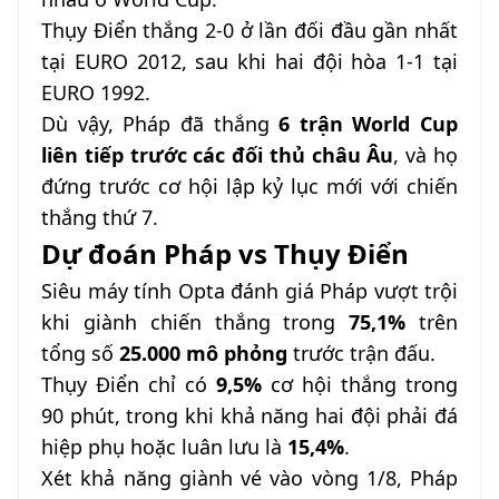
Thụy Điển thắng 2-0 ở lần đối đầu gần nhất
tại EURO 2012, sau khi hai đội hòa 1-1 tại
EURO 1992.
Dù vậy, Pháp đã thắng
6 trận World Cup
liên tiếp trước các đối thủ châu Âu
, và họ
đứng trước cơ hội lập kỷ lục mới với chiến
thắng thứ 7.
Dự đoán Pháp vs Thụy Điển
Siêu máy tính Opta đánh giá Pháp vượt trội
khi giành chiến thắng trong
75,1%
trên
tổng số
25.000 mô phỏng
trước trận đấu.
Thụy Điển chỉ có
9,5%
cơ hội thắng trong
90 phút, trong khi khả năng hai đội phải đá
hiệp phụ hoặc luân lưu là
15,4%
.
Xét khả năng giành vé vào vòng 1/8, Pháp