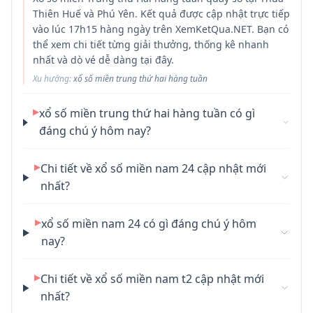
Thiên Huế và Phú Yên. Kết quả được cập nhật trực tiếp
vào lúc 17h15 hàng ngày trên XemKetQua.NET. Bạn có
thể xem chi tiết từng giải thưởng, thống kê nhanh
nhất và dò vé dễ dàng tại đây.
Xu hướng:
xổ số miền trung thứ hai hàng tuần
▶
xổ số miền trung thứ hai hàng tuần có gì
đáng chú ý hôm nay?
▶
Chi tiết về xổ số miền nam 24 cập nhật mới
nhất?
▶
xổ số miền nam 24 có gì đáng chú ý hôm
nay?
▶
Chi tiết về xổ số miền nam t2 cập nhật mới
nhất?