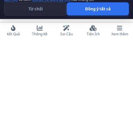
Từ chối
Đồng ý tất cả
Kết Quả
Thống Kê
Soi Cầu
Tiện Ích
Xem thêm
XEMKETQUA
.NET
Hệ thống cập nhật kết quả xổ số kiến thiết trực tuyến nhanh
nhất, chính xác cho cả 3 miền Bắc, Trung, Nam. Cập nhật liên
tục 24/7.
4.8
/5 (9,218 bình chọn)
TẢI APP: