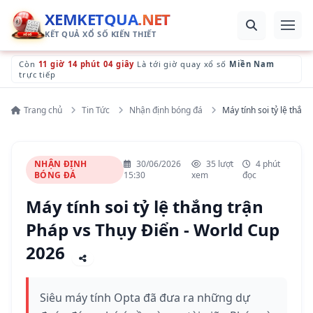
XEMKETQUA
.NET
KẾT QUẢ XỔ SỐ KIẾN THIẾT
Còn
11 giờ 14 phút 03 giây
Là tới giờ quay xổ số
Miền Nam
trực tiếp
Trang chủ
Tin Tức
Nhận định bóng đá
Máy tính soi tỷ lệ thắn
NHẬN ĐỊNH
30/06/2026
35 lượt
4 phút
BÓNG ĐÁ
15:30
xem
đọc
Máy tính soi tỷ lệ thắng trận
Pháp vs Thụy Điển - World Cup
2026
Siêu máy tính Opta đã đưa ra những dự