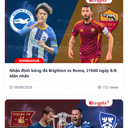
Nhận định bóng đá Brighton vs Roma, 21h00 ngày 8/8:
Mãn nhãn
08/08/2026
|
152 views